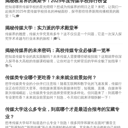
揭秘教育界的奥斯卡！2025年度传媒学校排行榜🏆
想知道哪所传媒学校的星光熠熠？想成为传媒界的明日之星？来吧，让我们一
起揭开2025年度传媒学校排名的神秘面纱，探寻那些培养新闻传播精英的殿
堂！🔍🎓
揭秘传媒大学：实力派的学术殿堂🌟
传媒界的翘楚，传媒大学究竟有多牛？这不仅仅是一个问题，它是一次深入探
究学术卓越与行业未来的旅程！🎓🔍
揭秘传媒界的未来密码：高校传媒专业必修课一览🌟
想知道传媒专业的真实面貌吗？未来传媒人需要哪些硬核技能？这期就带你深
入探寻各大高校的传媒课程秘境，让你对这个光鲜背后的学科全貌了如指掌！
📚🔍
传媒类专业哪个更吃香？未来就业前景如何？
想学传媒类专业的小伙伴们注意啦！随着互联网和数字化的飞速发展，传媒行
业正在经历巨大变革。传统媒体逐渐向新媒体转型，短视频、直播、自媒体等
新兴领域崛起，让传媒类专业的选择变得更加多样化。但问题来了：到底哪个
专业更吃香？未来就业前景如何？别急，今天咱们就来详细拆解一下！
传媒大学这么多专业，到底哪个才是最适合报考的宝藏专
业？
想考传媒大学却不知道选什么专业？别急！很多同学和家长在面对“播音主
持”“影视制作”“新闻传播”等众多选择时都会犯难。其实每个专业都有自己的特