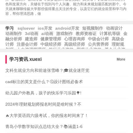
色和发展方向，关键在于找到与个人兴趣、能力和未来规划最匹配的那个。今
天就来聊聊传媒大学那些值得重点关注的专业，以及它们的就业前景和学习内
容，帮你理清思路，做
学习
sqlsever
ios开发
android开发
短视频制作
动画设计
动画制作
3d动画
ai动画
游戏制作
教师资格证
计算机等级
金
融分析师
建造师
健康管理师
心理咨询师
中级会计师
高级会
计师
注册会计师
中级经济师
高级经济师
公共营养师
理财规
划师
人力资源管理师
银行从业资格
期货从业资格
基金从业资
格
保育师
育婴员
养老护理员
劳资专管员
学习资讯
xuexi
More
文科生就业方向和前途张雪峰？🎓就业迷茫党
cad标注的英文是什么？🤔设计图纸必备术
幼儿园户外教具，孩子的快乐学习乐园🌳!
2024年理财规划师报名时间是啥时候？不
🔥大学英语四六级考试，你的报名时间来了！
青岛小学数学知识点总结大全？📚涵盖1-6