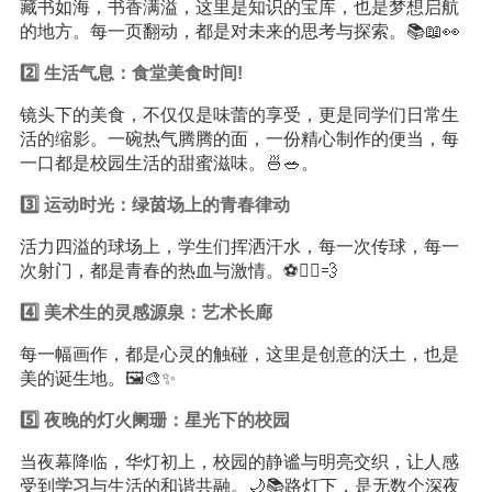
藏书如海，书香满溢，这里是知识的宝库，也是梦想启航
的地方。每一页翻动，都是对未来的思考与探索。📚📖👀
2️⃣ 生活气息：食堂美食时间!
镜头下的美食，不仅仅是味蕾的享受，更是同学们日常生
活的缩影。一碗热气腾腾的面，一份精心制作的便当，每
一口都是校园生活的甜蜜滋味。🍜🥗。
3️⃣ 运动时光：绿茵场上的青春律动
活力四溢的球场上，学生们挥洒汗水，每一次传球，每一
次射门，都是青春的热血与激情。⚽️🏃‍♂️💨
4️⃣ 美术生的灵感源泉：艺术长廊
每一幅画作，都是心灵的触碰，这里是创意的沃土，也是
美的诞生地。🖼️🎨✨
5️⃣ 夜晚的灯火阑珊：星光下的校园
当夜幕降临，华灯初上，校园的静谧与明亮交织，让人感
受到
学习
与生活的和谐共融。🌙📚路灯下，是无数个深夜