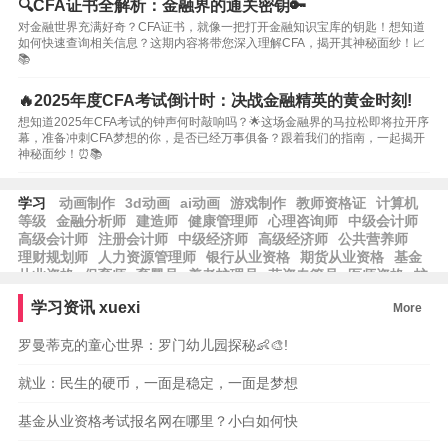
🔍CFA证书全解析：金融界的通关密钥🔑
对金融世界充满好奇？CFA证书，就像一把打开金融知识宝库的钥匙！想知道
如何快速查询相关信息？这期内容将带您深入理解CFA，揭开其神秘面纱！📈
📚
🔥2025年度CFA考试倒计时：决战金融精英的黄金时刻!
想知道2025年CFA考试的钟声何时敲响吗？🌟这场金融界的马拉松即将拉开序
幕，准备冲刺CFA梦想的你，是否已经万事俱备？跟着我们的指南，一起揭开
神秘面纱！⏰📚
学习
动画制作
3d动画
ai动画
游戏制作
教师资格证
计算机
等级
金融分析师
建造师
健康管理师
心理咨询师
中级会计师
高级会计师
注册会计师
中级经济师
高级经济师
公共营养师
理财规划师
人力资源管理师
银行从业资格
期货从业资格
基金
从业资格
保育师
育婴员
养老护理员
劳资专管员
医师资格
护
士资格
律师资格
工程师
工程造价
学习资讯
xuexi
More
罗曼蒂克的童心世界：罗门幼儿园探秘👶🎨!
就业：民生的硬币，一面是稳定，一面是梦想
基金从业资格考试报名网在哪里？小白如何快