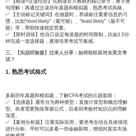
✅ 【精读+泛读结合】先精读官方教材的核心章节，逐字逐
句理解；再通过泛读历年真题和模拟题，熟悉考试风格。
✅ 【主动标记关键词】在做题时，养成标注重要信息的习
惯，比如“most likely”（最可能）、“least likely”（最不可
能）等，帮助快速锁定答案。
✅ 【限时训练】给自己设定每道题的时间限制，比如1.5分
钟完成一道选择题，逐渐培养考试节奏感。
三、【实战经验篇】过来人分享：如何轻松应对全英文考
试？
1. 熟悉考试格式
多刷历年真题和模拟题，了解CFA考试的出题套路：
✅ 【选择题】通常分为两种类型：直接计算型和概念理解
型。前者需要熟练掌握公式，后者则考验对知识点的理解
深度。
✅ 【案例分析题】注重实际应用，要求考生结合具体情境
进行分析。平时可以多看一些金融新闻，增强对真实市场
的敏感度。