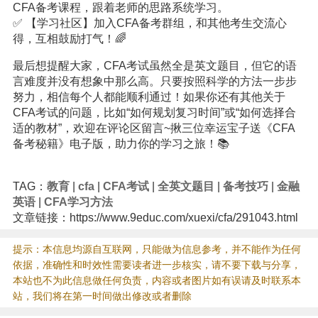
CFA备考课程，跟着老师的思路系统学习。
✅ 【学习社区】加入CFA备考群组，和其他考生交流心
得，互相鼓励打气！🌈
最后想提醒大家，CFA考试虽然全是英文题目，但它的语
言难度并没有想象中那么高。只要按照科学的方法一步步
努力，相信每个人都能顺利通过！如果你还有其他关于
CFA考试的问题，比如“如何规划复习时间”或“如何选择合
适的教材”，欢迎在评论区留言~揪三位幸运宝子送《CFA
备考秘籍》电子版，助力你的学习之旅！📚
TAG：
教育
|
cfa
|
CFA考试
|
全英文题目
|
备考技巧
|
金融
英语
|
CFA学习方法
文章链接：https://www.9educ.com/xuexi/cfa/291043.html
提示：本信息均源自互联网，只能做为信息参考，并不能作为任何
依据，准确性和时效性需要读者进一步核实，请不要下载与分享，
本站也不为此信息做任何负责，内容或者图片如有误请及时联系本
站，我们将在第一时间做出修改或者删除