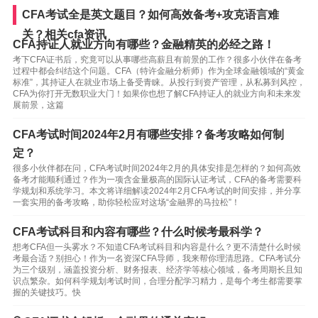
CFA考试全是英文题目？如何高效备考+攻克语言难
关？相关cfa资讯
CFA持证人就业方向有哪些？金融精英的必经之路！
考下CFA证书后，究竟可以从事哪些高薪且有前景的工作？很多小伙伴在备考
过程中都会纠结这个问题。CFA（特许金融分析师）作为全球金融领域的“黄金
标准”，其持证人在就业市场上备受青睐。从投行到资产管理，从私募到风控，
CFA为你打开无数职业大门！如果你也想了解CFA持证人的就业方向和未来发
展前景，这篇
CFA考试时间2024年2月有哪些安排？备考攻略如何制
定？
很多小伙伴都在问，CFA考试时间2024年2月的具体安排是怎样的？如何高效
备考才能顺利通过？作为一项含金量极高的国际认证考试，CFA的备考需要科
学规划和系统学习。本文将详细解读2024年2月CFA考试的时间安排，并分享
一套实用的备考攻略，助你轻松应对这场“金融界的马拉松”！
CFA考试科目和内容有哪些？什么时候考最科学？
想考CFA但一头雾水？不知道CFA考试科目和内容是什么？更不清楚什么时候
考最合适？别担心！作为一名资深CFA导师，我来帮你理清思路。CFA考试分
为三个级别，涵盖投资分析、财务报表、经济学等核心领域，备考周期长且知
识点繁杂。如何科学规划考试时间，合理分配学习精力，是每个考生都需要掌
握的关键技巧。快