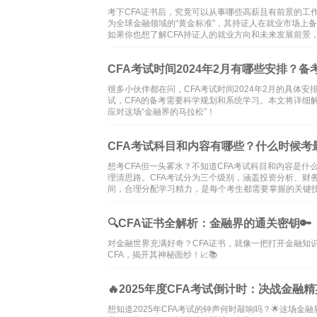
考下CFA证书后，究竟可以从事哪些高薪且有前景的工
为全球金融领域的“黄金标准”，其持证人在就业市场上
如果你也想了解CFA持证人的就业方向和未来发展前景
CFA考试时间2024年2月有哪些安排？
很多小伙伴都在问，CFA考试时间2024年2月的具体
试，CFA的备考需要科学规划和系统学习。本文将详细解
应对这场“金融界的马拉松”！
CFA考试科目和内容有哪些？什么时候考
想考CFA但一头雾水？不知道CFA考试科目和内容是什
理清思路。CFA考试分为三个级别，涵盖投资分析、财
间，合理分配学习精力，是每个考生都需要掌握的关键
🔍CFA证书全解析：金融界的通关密钥🔑
对金融世界充满好奇？CFA证书，就像一把打开金融知
CFA，揭开其神秘面纱！📈📚
🔥2025年度CFA考试倒计时：决战金融
想知道2025年CFA考试的钟声何时敲响吗？🌟这场