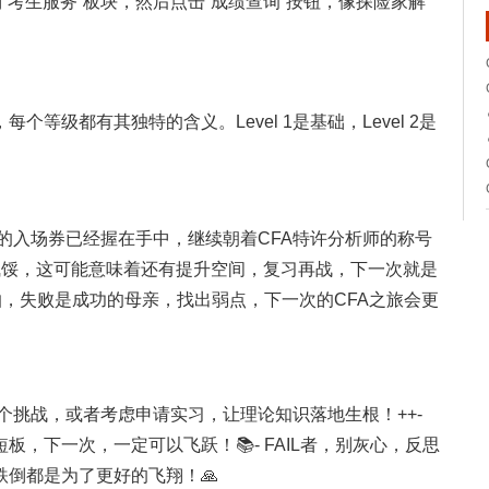
站，找到“考生服务”板块，然后点击“成绩查询”按钮，像探险家解
等级都有其独特的含义。Level 1是基础，Level 2是
界的入场券已经握在手中，继续朝着CFA特许分析师的称号
，别气馁，这可能意味着还有提升空间，复习再战，下一次就是
，别怕，失败是成功的母亲，找出弱点，下一次的CFA之旅会更
一个挑战，或者考虑申请实习，让理论知识落地生根！++-
板，下一次，一定可以飞跃！📚- FAIL者，别灰心，反思
倒都是为了更好的飞翔！🙏