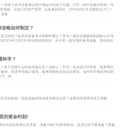
作？很多小伙伴在备考过程中都会纠结这个问题。CFA（特许金融分析师）作
备受青睐。从投行到资产管理，从私募到风控，CFA为你打开无数职业大门！
，这篇
备考攻略如何制定？
安排是怎样的？如何高效备考才能顺利通过？作为一项含金量极高的国际认证考
读2024年2月CFA考试的时间安排，并分享一套实用的备考攻略，助你轻松
最科学？
么？更不清楚什么时候考最合适？别担心！作为一名资深CFA导师，我来帮你
务报表、经济学等核心领域，备考周期长且知识点繁杂。如何科学规划考试时
技巧。快
识宝库的钥匙！想知道如何快速查询相关信息？这期内容将带您深入理解
精英的黄金时刻!
金融界的马拉松即将拉开序幕，准备冲刺CFA梦想的你，是否已经万事俱备？跟着