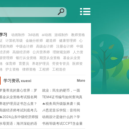
学习
动画制作
3d动画
ai动画
游戏制作
教师资格
证
计算机等级
金融分析师
建造师
健康管理师
心
理咨询师
中级会计师
高级会计师
注册会计师
中级
经济师
高级经济师
公共营养师
理财规划师
人力资
源管理师
银行从业资格
期货从业资格
基金从业资
格
保育师
育婴员
养老护理员
劳资专管员
医师资
格
护士资格
律师资格
工程师
工程造价
学习资讯
xuexi
More
罗曼蒂克的童心世界：罗
就业：民生的硬币，一面
门幼儿园探秘👶🎨!
是稳定，一面是梦想
基金从业资格考试报名网
TEM4证书编号如何查询真
在哪里？小白如何快
伪？大学英语专
养老护理员证书怎么查？
🔥税务局升级版来袭！揭
官网入口在哪？新手
秘自然人电子税务局
高级经济师考试到底考几
🎶悉尼音乐学院：音符间
科？一次搞定备考规
的艺术之旅🔍，梦想
🔥2024山东中级经济师报
动画设计是做什么的？学
考新规则大揭秘
动画设计能从事哪些
水母英语：海洋深处的语
书画等级考试CCPT含金量