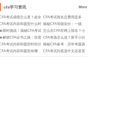
言艺术|Morph
高吗？值得考吗
cfa学习资讯
More
CFA考试成绩怎么查？超全
CFA考试报名总费用是多
查询攻略+常见问题解答！
少？含税还是不含税？求
CFA考试内容和题型什么时
揭秘CFA等级划分：一级、
详细解析！
候出？备考小白必看！
二级与三级的神秘密码🔑
🔥限时挑战！揭秘CFA考试
怎么在CFA官网上报名？小
📊
答题时间策略🔥
白也能轻松搞定！
🔥解锁CFA证书之路：你需
CFA考场怎么选？新手小白
要知道的硬核条件🔍
必看！不想踩坑就收藏这
CFA考试内容和题型时间分
揭秘CFA备考：历年考题真
篇攻略！
布？CFA考生必看！
的如出一辙？🚀📊
CFA考试内容和题型有哪
CFA考试到底选中文还是英
些？小白如何高效备考
文？如何抉择更明智？快
CFA？
来了解真相！