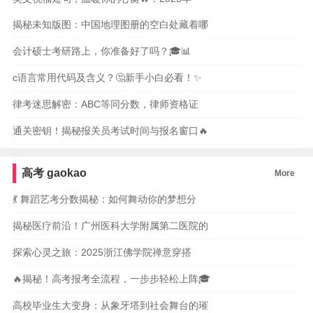
揭秘未知版图：中国地理图册的空白处藏着哪
会计硕士考研路上，你准备好了吗？🎓📊
c语言常用代码及含义？🤔新手小白必看！✨
律考迷思解密：ABC等同分数，律师资格证
通关密钥！揭秘报关员考试时间与报名窗口🔥
高考
gaokao
More
💃 舞蹈艺考分数揭秘：如何舞动你的梦想分
揭秘医疗前沿！广州医科大学附属第二医院的
探索心灵之旅：2025浙江佛学院禅意穿搭
🔥揭秘！高考报考全流程，一步步轻松上阵🎓
高校毕业生大变身：从象牙塔到社会舞台的璀