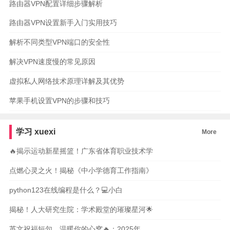
路由器VPN配置详细步骤解析
路由器VPN设置新手入门实用技巧
解析不同类型VPN端口的安全性
解决VPN速度慢的常见原因
虚拟私人网络技术原理详解及其优势
苹果手机设置VPN的步骤和技巧
学习
xuexi
More
🔥揭示运动新星摇篮！广东省体育职业技术学
点燃心灵之火！揭秘《中小学德育工作指南》
python123在线编程是什么？💻小白
揭秘！人大研究生院：学术殿堂的璀璨星河🌟
英文祝福短句，温暖你的心窝🔥：2025年