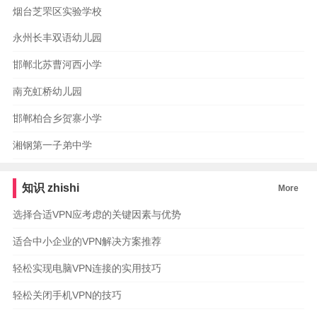
烟台芝罘区实验学校
永州长丰双语幼儿园
邯郸北苏曹河西小学
南充虹桥幼儿园
邯郸柏合乡贺寨小学
湘钢第一子弟中学
知识
zhishi
More
选择合适VPN应考虑的关键因素与优势
适合中小企业的VPN解决方案推荐
轻松实现电脑VPN连接的实用技巧
轻松关闭手机VPN的技巧