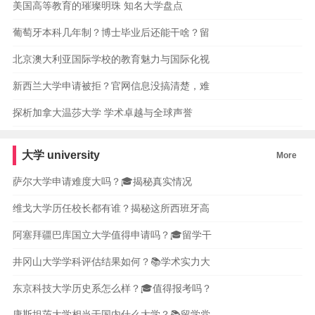
美国高等教育的璀璨明珠 知名大学盘点
葡萄牙本科几年制？博士毕业后还能干啥？留
北京澳大利亚国际学校的教育魅力与国际化视
新西兰大学申请被拒？官网信息没搞清楚，难
探析加拿大温莎大学 学术卓越与全球声誉
大学
university
More
萨尔大学申请难度大吗？🎓揭秘真实情况
维戈大学历任校长都有谁？揭秘这所西班牙高
阿塞拜疆巴库国立大学值得申请吗？🎓留学干
井冈山大学学科评估结果如何？📚学术实力大
东京科技大学历史系怎么样？🎓值得报考吗？
康斯坦茨大学相当于国内什么大学？📚留学党