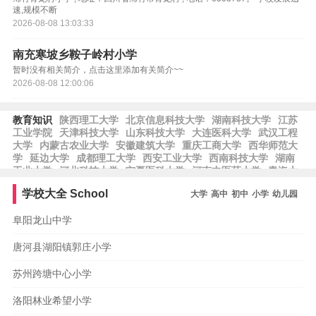
速,规模不断
2026-08-08 13:03:33
南充寒坡乡鞍子岭村小学
暂时没有相关简介，点击这里添加有关简介~~
2026-08-08 12:00:06
教育知识
陕西理工大学
北京信息科技大学
湖南科技大学
江苏
工业学院
天津科技大学
山东科技大学
大连医科大学
武汉工程
大学
内蒙古农业大学
安徽建筑大学
重庆工商大学
西华师范大
学
延边大学
成都理工大学
西安工业大学
西南科技大学
湖南
工业大学
河北科技大学
宁夏医科大学
河南中医药大学
青海大
学
安徽财经大学
贵州医科大学
浙江农林大学
北京联合大学
学校大全
School
大学
高中
初中
小学
幼儿园
湖北中医药大学
广东外语外贸大学
常州大学
中国民航大学
集
美大学
阜阳龙山中学
唐河县湖阳镇郭庄小学
苏州跨塘中心小学
洛阳林业希望小学