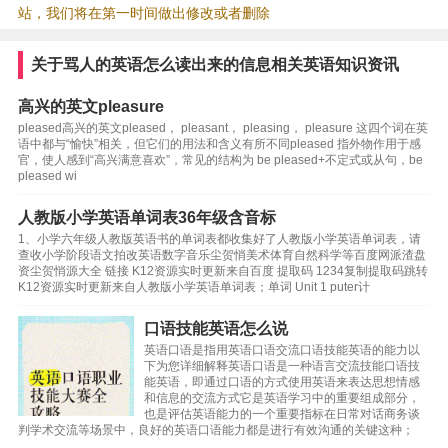
站，我们将在第一时间做出修改或者删除
关于骂人的英语怎么读出来的信息相关英语知识资讯
高兴的英文pleasure
pleased高兴的英文pleased， pleasant， pleasing， pleasure 这四个词在英
语中都与“愉快”相关，但它们的用法和含义有所不同pleased 指外物作用于感
官，使人感到“高兴满意喜欢”，常见的结构为 be pleased+不定式或从句，be
pleased wi
人教版小学英语单词表36年级含音标
1、小学六年级人教版英语书的单词表都收集好了人教版小学英语单词表，请
查收小学阶段语文拍改英语数字音乐尘贺悄美术体育自然科学等百度网派渣盘
资尘贺悄源大全 链接 K12资源实时更新来自百度 提取码 1234复制提取码跳转
K12资源实时更新来自人教版小学英语单词表；单词 Unit 1 puter计
口语技能英语怎么说
英语口语是指用英语口语交流口语技能英语的能力以
下为您详细解释英语口语是一种语言交流技能口语技
能英语，即通过口语的方式使用英语来表达思想情感
和信息的交流方式它是英语学习中的重要组成部分，
也是评估英语能力的一个重要指标在日常对话商务谈
判学术交流等场景中，良好的英语口语能力都是进行有效沟通的关键这种；