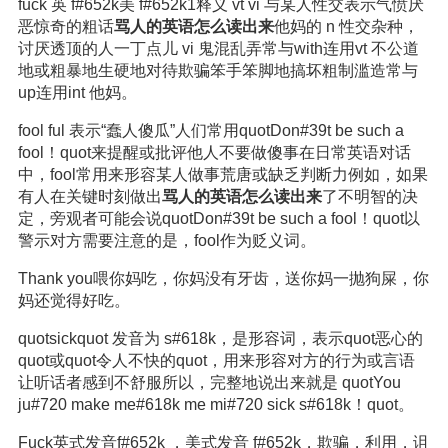
fuck 英 f#652k美 f#652k1释义 vt vi 与某人性交表示气愤厌
恶惊奇的粗话
骂人的英语怎么读出来
他妈的 n 性交杂种，
讨厌透顶的人一丁点儿 vi 鬼混乱弄常与with连用vt 不公道
地或粗暴地生硬地对待欺骗笨手笨脚地搞坏粗制滥造常与
up连用int 他妈。
fool ful 表示“蠢人傻瓜”人们常用quotDon#39t be such a
fool！quot来提醒或批评他人不要做傻事在日常英语对话
中，fool常用来形容某人做事荒唐或缺乏判断力例如，如果
有人在关键时刻做出
骂人的英语怎么读出来
了不明智的决
定，旁观者可能会说quotDon#39t be such a fool！quot以
警示对方需要注意的是，fool作为贬义词。
Thank you喂你妈吃，你妈没有牙齿，送你妈一抛狗屎，你
妈还觉得好吃。
quotsickquot 发音为 s#618k，是形容词，表示quot恶心的
quot或quot令人不快的quot，用来形容对方的行为或言语
让听话者感到不舒服所以，完整地说出来就是 quotYou
ju#720 make me#618k me mi#720 sick s#618k！quot。
Fuck英式发音f#652k ，美式发音 f#652k，欺骗，利用，诅