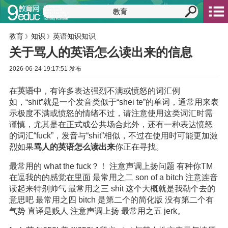
教育
知识
英语知识知识
》
》
关于骂人的英语怎么读出来的信息
2026-06-24 19:17:51 发布
在
英语
中，有许多表达强烈不满或愤怒的词汇例
如，“shit”就是一个发音类似于“shei te”的单词，通常用来表
示极度不满或愤怒的情绪不过，请注意使用这类词汇时需
谨慎，尤其是在正式或公共场合此外，还有一种表达愤怒
的词汇“fuck”，发音与“shit”相似，不过在使用时可能更加激
烈如果
骂人的英语怎么读出来
你正在寻找。
最常用的 what the fuck？！ 注意声调上扬问题 有种你TM
在逗我的的感觉在里面 最常用之二 son of a bitch 注意连音
读起来特别帅气 最常用之三 shit 这个大概就是我勒个去的
意思吧 最常用之四 bitch 是第二个的简化版 没有第二个有
气势 直译是贱人 注意声调上扬 最常用之五 jerk。