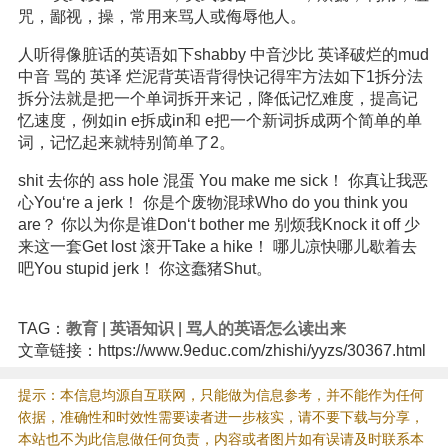
咒，鄙视，操，常用来骂人或侮辱他人。
人听得像脏话的英语如下shabby 中音沙比 英译破烂的mud
中音 骂的 英译 烂泥背英语背得快记得牢方法如下1拆分法
拆分法就是把一个单词拆开来记，降低记忆难度，提高记
忆速度，例如in e拆成in和 e把一个新词拆成两个简单的单
词，记忆起来就特别简单了2。
shit 去你的 ass hole 混蛋 You make me sick！ 你真让我恶
心You‘re a jerk！ 你是个废物混球Who do you think you
are？ 你以为你是谁Don‘t bother me 别烦我Knock it off 少
来这一套Get lost 滚开Take a hike！ 哪儿凉快哪儿歇着去
吧You stupid jerk！ 你这蠢猪Shut。
TAG：
教育
|
英语知识
|
骂人的英语怎么读出来
文章链接：https://www.9educ.com/zhishi/yyzs/30367.html
提示：本信息均源自互联网，只能做为信息参考，并不能作为任何
依据，准确性和时效性需要读者进一步核实，请不要下载与分享，
本站也不为此信息做任何负责，内容或者图片如有误请及时联系本