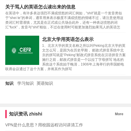
关于骂人的英语怎么读出来的信息
在英语中，有许多表达强烈不满或愤怒的词汇例如，“shit”就是一个发音类似
于“shei te”的单词，通常用来表示极度不满或愤怒的情绪不过，请注意使用这
类词汇时需谨慎，尤其是在正式或公共场合此外，还有一种表达愤怒的词
汇“fuck”，发音与“shit”相似，不过在使用时可能更加激烈如果骂人的英语怎
北京大学用英语怎么表示
1、北京大学的英文名称之所以叫Peking北京大学的英
文怎么写，是因为在历史早期， 邮政式拼音系统中北
京的拼写就是“Peking”邮政式拼音系统在汉语拼音方案
施行之前，邮政式拼音是一个以拉丁字母拼写 地名的
系统这个系统始于晚清，1906年上海举行的帝国邮电
联席会议通过了这个方案，并将其作为拼写
知识
学习知识
英语知识
知识资讯
zhishi
More
VPN是什么意思？用校园远程访问讲清工作