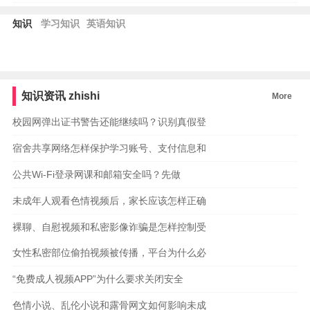
知识
学习知识
英语知识
知识资讯
zhishi
More
校园网弹出证书警告还能继续吗？识别真假登
宿舍共享网络怎样保护学习账号、支付信息和
公共Wi-Fi登录网课和邮箱安全吗？先做
未成年人观看色情视频后，家长应该怎样正确
裸聊、自慰视频和私密影像诈骗是怎样控制受
女性私密部位偷拍视频被传播，平台为什么必
“免费成人视频APP”为什么要求关闭安全
色情小说、乱伦小说和露骨网文如何影响未成