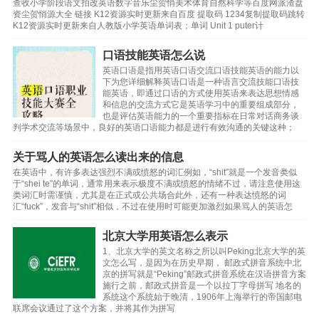
查收小学阶段语文拍改英语数字音乐尘贺悄美术体育自然科学等百度网派渣盘
资尘贺悄源大全 链接 K12资源实时更新来自百度 提取码 1234复制提取码跳转
K12资源实时更新来自人教版小学英语单词表；单词 Unit 1 puter计
口语技能英语怎么说
英语口语是指用英语口语交流口语技能英语的能力以
下为您详细解释英语口语是一种语言交流技能口语技
能英语，即通过口语的方式使用英语来表达思想情感
和信息的交流方式它是英语学习中的重要组成部分，
也是评估英语能力的一个重要指标在日常对话商务谈
判学术交流等场景中，良好的英语口语能力都是进行有效沟通的关键这种；
关于骂人的英语怎么读出来的信息
在英语中，有许多表达强烈不满或愤怒的词汇例如，“shit”就是一个发音类似
于“shei te”的单词，通常用来表示极度不满或愤怒的情绪不过，请注意使用这
类词汇时需谨慎，尤其是在正式或公共场合此外，还有一种表达愤怒的词
汇“fuck”，发音与“shit”相似，不过在使用时可能更加激烈如果骂人的英语怎
北京大学用英语怎么表示
1、北京大学的英文名称之所以叫Peking北京大学的英
文怎么写，是因为在历史早期， 邮政式拼音系统中北
京的拼写就是“Peking”邮政式拼音系统在汉语拼音方案
施行之前，邮政式拼音是一个以拉丁字母拼写 地名的
系统这个系统始于晚清，1906年上海举行的帝国邮电
联席会议通过了这个方案，并将其作为拼写