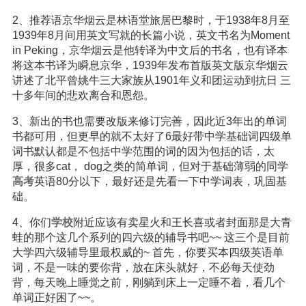
2、推荐语京华烟云是林语堂旅居巴黎时，于1938年8月至
1939年8月间用英文写就的长篇小说，英文书名为Moment
in Peking，京华烟云是他转译为中文后的书名，也有译本
将这本书译为瞬息京华，1939年发布首版英文版京华烟云
讲述了北平曾姚牛三大家族从1901年义和团运动到抗日 三
十多年间的悲欢离合和恩怨。
3、新出的书也需要改版来修订完善，因此近3年出的单词
书都可用，但更早的就不太好了6最好带中学基础词四级单
词书默认都是不包括中学范围的词的因为包括的话，太
厚，很多cat， dog之类的简单词，但对于基础薄弱的同学
高考
英语80分以下，最好还是先看一下中学词表，巩固基
础。
4、你们
学校
附近应该有卖星火和王长喜或者封面那是大青
蛙的那个这几个系列的四六级的辅导书吧~~ 这三个是目前
大学四六级辅导里最权威的~ 首先，你要买本四级英语单
词，不是一味的要你背，放在床头就好，不必每天使劲
背，每天晚上睡觉之前，刚躺到床上一定睡不着，看几个
单词正好困了~~。