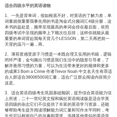
适合四级水平的英语读物
1、一先是背单词，假如根底不好，对英语的了解力差，单
词量就很重要我事先用的书是淘金式分频词汇4级分册，这
本书的益处是，频率呈现最高的单词会排在最后面，依照
四级考试中呈现的频率上下顺次往后排，这样你就能从最
重要的单词背起我每天背几个LESSON，第二天再把前一
天背的温习一遍，再。
2、薄荷君感受原子习惯是一本既合理又实用的书籍，逻辑
闭环严谨，金句频出习惯是我们生活中的隐形引导者，了
解并善用习惯的力量，可以为生活带来更好的规律和更多
的成果3 Born a Crime 作者Trevor Noah 中文名天生有罪适
合人群适合38006500词汇量，适合广泛群众阅读内容简介
这是。
3、适合英语四级考生巩固基础
知识
，提升综合英语能力综
上所述，二十一世纪英文报和疯狂英语阅读版是适合学英
语四级的杂志它们不仅提供了丰富的英语学习资源，还能
够帮助考生提升阅读理解能力词汇量和写作水平同时，考
生也可以根据自己的兴趣和需求，选择其他类似的英语学