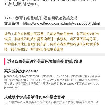
习杂志进行辅助学习。
TAG：
教育
|
英语知识
|
适合四级读的英文书
文章链接：https://www.9educ.com/zhishi/yyzs/30364.html
提示：本信息均源自互联网，只能做为信息参考，并不能作为任何
依据，准确性和时效性需要读者进一步核实，请不要下载与分享，
本站也不为此信息做任何负责，内容或者图片如有误请及时联系本
站，我们将在第一时间做出修改或者删除
适合四级英语读的英语原著相关英语知识资讯
高兴的英文pleasure
pleased高兴的英文pleased， pleasant， pleasing， pleasure 这四个词在英
语中都与“愉快”相关，但它们的用法和含义有所不同pleased 指外物作用于感
官，使人感到“高兴满意喜欢”，常见的结构为 be pleased+不定式或从句，be
pleased wi
人教版小学英语单词表36年级含音标
1、小学六年级人教版英语书的单词表都收集好了人教版小学英语单词表，请