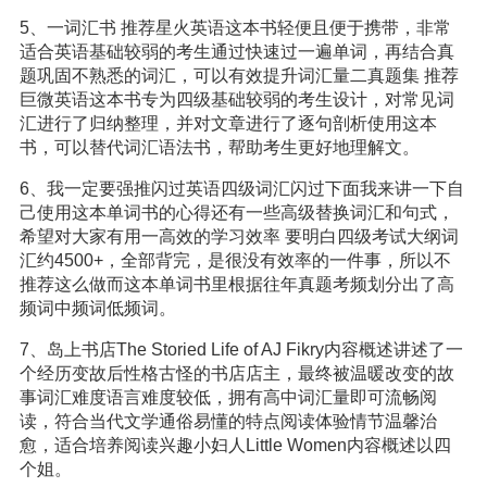
5、一词汇书 推荐星火英语这本书轻便且便于携带，非常
适合英语基础较弱的考生通过快速过一遍单词，再结合真
题巩固不熟悉的词汇，可以有效提升词汇量二真题集 推荐
巨微英语这本书专为四级基础较弱的考生设计，对常见词
汇进行了归纳整理，并对文章进行了逐句剖析使用这本
书，可以替代词汇语法书，帮助考生更好地理解文。
6、我一定要强推闪过英语四级词汇闪过下面我来讲一下自
己使用这本单词书的心得还有一些高级替换词汇和句式，
希望对大家有用一高效的学习效率 要明白四级考试大纲词
汇约4500+，全部背完，是很没有效率的一件事，所以不
推荐这么做而这本单词书里根据往年真题考频划分出了高
频词中频词低频词。
7、岛上书店The Storied Life of AJ Fikry内容概述讲述了一
个经历变故后性格古怪的书店店主，最终被温暖改变的故
事词汇难度语言难度较低，拥有高中词汇量即可流畅阅
读，符合当代文学通俗易懂的特点阅读体验情节温馨治
愈，适合培养阅读兴趣小妇人Little Women内容概述以四
个姐。