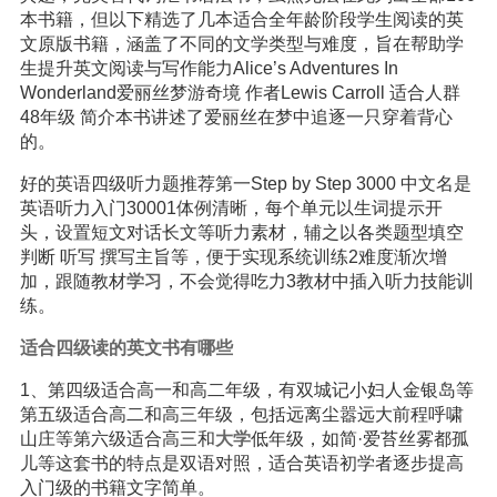
本书籍，但以下精选了几本适合全年龄阶段学生阅读的英
文原版书籍，涵盖了不同的文学类型与难度，旨在帮助学
生提升英文阅读与写作能力Alice’s Adventures In
Wonderland爱丽丝梦游奇境 作者Lewis Carroll 适合人群
48年级 简介本书讲述了爱丽丝在梦中追逐一只穿着背心
的。
好的英语四级听力题推荐第一Step by Step 3000 中文名是
英语听力入门30001体例清晰，每个单元以生词提示开
头，设置短文对话长文等听力素材，辅之以各类题型填空
判断 听写 撰写主旨等，便于实现系统训练2难度渐次增
加，跟随教材
学习
，不会觉得吃力3教材中插入听力技能训
练。
适合四级读的英文书有哪些
1、第四级适合高一和高二年级，有双城记小妇人金银岛等
第五级适合高二和高三年级，包括远离尘嚣远大前程呼啸
山庄等第六级适合高三和
大学
低年级，如简·爱苔丝雾都孤
儿等这套书的特点是双语对照，适合英语初学者逐步提高
入门级的书籍文字简单。