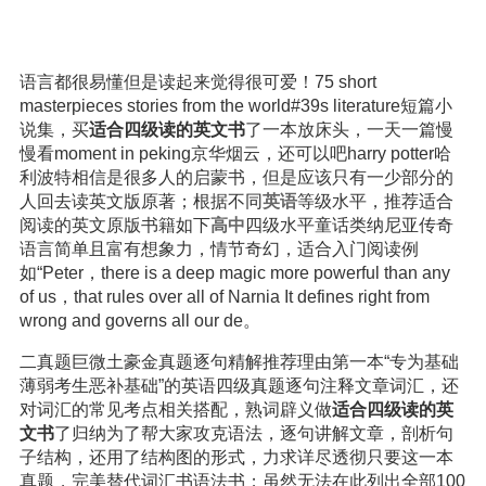
语言都很易懂但是读起来觉得很可爱！75 short
masterpieces stories from the world#39s literature短篇小
说集，买
适合四级读的英文书
了一本放床头，一天一篇慢
慢看moment in peking京华烟云，还可以吧harry potter哈
利波特相信是很多人的启蒙书，但是应该只有一少部分的
人回去读英文版原著；根据不同
英语
等级水平，推荐适合
阅读的英文原版书籍如下
高中
四级水平童话类纳尼亚传奇
语言简单且富有想象力，情节奇幻，适合入门阅读例
如“Peter，there is a deep magic more powerful than any
of us，that rules over all of Narnia It defines right from
wrong and governs all our de。
二真题巨微土豪金真题逐句精解推荐理由第一本“专为基础
薄弱考生恶补基础”的英语四级真题逐句注释文章词汇，还
对词汇的常见考点相关搭配，熟词辟义做
适合四级读的英
文书
了归纳为了帮大家攻克语法，逐句讲解文章，剖析句
子结构，还用了结构图的形式，力求详尽透彻只要这一本
真题，完美替代词汇书语法书；虽然无法在此列出全部100