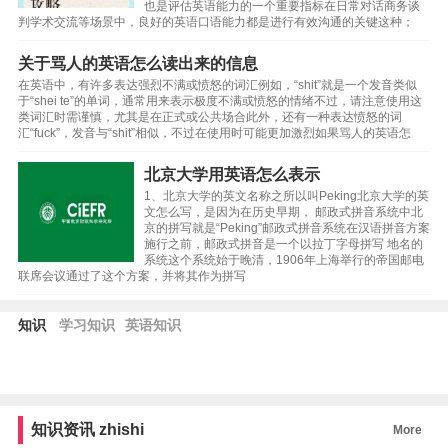
也是评估英语能力的一个重要指标在日常对话商务谈
判学术交流等场景中，良好的英语口语能力都是进行有效沟通的关键这种；
关于骂人的英语怎么读出来的信息
在英语中，有许多表达强烈不满或愤怒的词汇例如，“shit”就是一个发音类似
于“shei te”的单词，通常用来表示极度不满或愤怒的情绪不过，请注意使用这
类词汇时需谨慎，尤其是在正式或公共场合此外，还有一种表达愤怒的词
汇“fuck”，发音与“shit”相似，不过在使用时可能更加激烈如果骂人的英语怎
北京大学用英语怎么表示
1、北京大学的英文名称之所以叫Peking北京大学的英
文怎么写，是因为在历史早期， 邮政式拼音系统中北
京的拼写就是“Peking”邮政式拼音系统在汉语拼音方案
施行之前，邮政式拼音是一个以拉丁字母拼写 地名的
系统这个系统始于晚清，1906年上海举行的帝国邮电
联席会议通过了这个方案，并将其作为拼写
知识
学习知识
英语知识
知识资讯
zhishi
More