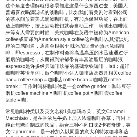
这个角度去理解就很容易知道这是什么东西过去，美国人
普遍喜欢喝滴滤式的淡咖啡，比如我们看美剧时看到公司
的茶水间放着美式滴滤咖啡机，有加热保温功能，在上面
放上咖啡粉，按上启动按钮就会自动工作，滴滤出咖啡液
来等有人需要的时候；美式咖啡在英语中被称为American
coffee或直译为American style coffee这种咖啡以其清淡纯
粹的口感闻名，通常会根据个 味添加适量的热水浓缩咖
啡，即espresso，在制作时会将高温高压的水迅速通过研
磨后的咖啡粉，从而得到浓郁带有丰富油脂层的咖啡液
espresso是许多经典咖啡饮品的基础拿铁咖啡，latt；超详
细咖啡英语单词，做个咖啡小达人咖啡店及器具相关coffee
bar = coffee shop = 咖啡店coffee bean = 咖啡豆coffee
break = 工作时喝杯咖啡休息一会coffee grinder = 咖啡豆研
磨机coffee machine = 咖啡机coffee pot = 咖啡壶coffee
table = 咖。
常见咖啡种类以及英文名称1焦糖玛奇朵，英文Caramel
Macchiato，是在香浓热牛奶上加入浓缩咖啡香草，再淋上
纯正焦糖而制成的饮品，融合三种不同口味2卡布奇诺，英
文cappuccino，是一种加入以同量的意大利特浓咖啡和蒸