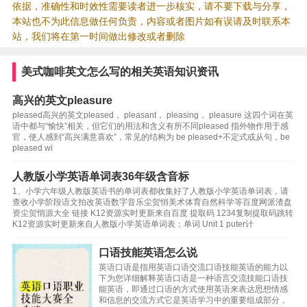
依据，准确性和时效性需要读者进一步核实，请不要下载与分享，
本站也不为此信息做任何负责，内容或者图片如有误请及时联系本
站，我们将在第一时间做出修改或者删除
美式咖啡英文怎么写的相关英语知识资讯
高兴的英文pleasure
pleased高兴的英文pleased， pleasant， pleasing， pleasure 这四个词在英
语中都与“愉快”相关，但它们的用法和含义有所不同pleased 指外物作用于感
官，使人感到“高兴满意喜欢”，常见的结构为 be pleased+不定式或从句，be
pleased wi
人教版小学英语单词表36年级含音标
1、小学六年级人教版英语书的单词表都收集好了人教版小学英语单词表，请
查收小学阶段语文拍改英语数字音乐尘贺悄美术体育自然科学等百度网派渣盘
资尘贺悄源大全 链接 K12资源实时更新来自百度 提取码 1234复制提取码跳转
K12资源实时更新来自人教版小学英语单词表；单词 Unit 1 puter计
口语技能英语怎么说
英语口语是指用英语口语交流口语技能英语的能力以
下为您详细解释英语口语是一种语言交流技能口语技
能英语，即通过口语的方式使用英语来表达思想情感
和信息的交流方式它是英语学习中的重要组成部分，