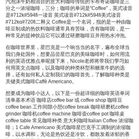
汽泡沫牛奶相混合的意大利咖啡传统的卡布奇诺咖啡是三
分之一浓缩咖啡，三分；咖啡的单词是“Coffee”，英式读音
是#712k#594fi一读音 英式读音#712k#594fi美式读音
#712kɑ#720fi二释义 Coffee是一个名词，指的是一种由咖
啡豆制成的热饮料咖啡通常具有苦味，含有咖啡因，是一
种常见的提神饮品它可以通过研磨咖啡豆并用热水冲泡。
在咖啡世界里，星巴克是一个响当当的名字，遍布全球当
我们身处国外，想要品尝星巴克的美味咖啡时，如何用流
利的英语优雅点单呢接下来，Nicole老师将带我们
学习
如
何用英文点咖啡，以及咖啡的种类杯型和糖浆牛奶的选
择，还有如何私人定制我们的咖啡首先，了解咖啡种类是
关键美式咖啡Caffè Americano。
想要成为咖啡小达人，以下是一份超详细的咖啡英语单词
清单基本术语 咖啡店coffee bar 或 coffee shop 咖啡豆
coffee bean 工作间隙小憩coffee break 咖啡研磨机coffee
grinder 咖啡机coffee machine 咖啡壶coffee pot 咖啡桌
coffee table 常见咖啡种类 意大利咖啡Italian Coffee 浓缩咖
啡；1 Cafe Americano 美式咖啡星巴克手工调制的浓缩咖
啡，以水调和，无论是热饮还是冷饮，都散发着浓郁的香