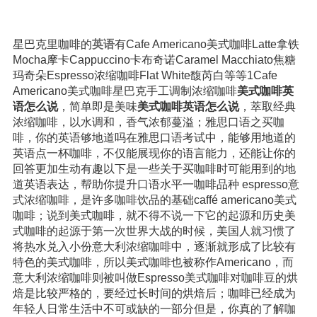
星巴克里咖啡的
英语
有Cafe Americano美式咖啡Latte拿铁
Mocha摩卡Cappuccino卡布奇诺Caramel Macchiato焦糖
玛奇朵Espresso浓缩咖啡Flat White馥芮白等等1Cafe
Americano美式咖啡星巴克手工调制浓缩咖啡
美式咖啡英
语怎么说
，简单即是美味
美式咖啡英语怎么说
，萃取经典
浓缩咖啡，以水调和，香气浓郁蔓溢；雅思口语之买咖
啡，你的英语够地道吗在雅思口语考试中，能够用地道的
英语点一杯咖啡，不仅能展现你的语言能力，还能让你的
回答更加生动有趣以下是一些关于买咖啡时可能用到的地
道英语表达，帮助你提升口语水平一咖啡品种 espresso意
式浓缩咖啡，是许多咖啡饮品的基础caffé americano美式
咖啡；说到美式咖啡，就不得不说一下它的起源和历史美
式咖啡的起源于第一次世界大战的时候，美国人就习惯了
将热水兑入小份意大利浓缩咖啡中，逐渐就形成了比较有
特色的美式咖啡，所以美式咖啡也被称作Americano，而
意大利浓缩咖啡则被叫做Espresso美式咖啡对咖啡豆的烘
焙是比较严格的，要经过长时间的烘焙后；咖啡已经成为
年轻人日常生活中不可或缺的一部分但是，你真的了解咖