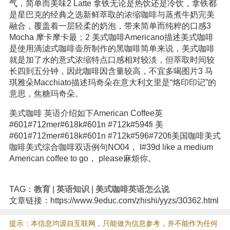
气，简单而美味2 Latte 拿铁无论是热饮还是冷饮，拿铁都
是星巴克的经典之选新鲜萃取的浓缩咖啡与蒸煮牛奶完美
融合，覆盖着一层轻柔的奶泡，带来简单而纯粹的口感3
Mocha 摩卡摩卡最；2 美式咖啡Americano描述美式咖啡
是使用滴滤式咖啡壶所制作的黑咖啡简单来说，美式咖啡
就是加了水的意式浓缩特点口感相对较淡，但萃取时间较
长四到五分钟，因此咖啡因含量较高，不宜多喝图片3 马
琪雅朵Macchiato描述玛奇朵在意大利文里是“烙印印记”的
意思，焦糖玛奇朵。
美式咖啡 英语介绍如下American Coffee英
#601#712mer#618k#601n #712k#594fi 美
#601#712mer#618k#601n #712k#596#720fi美国咖啡美式
咖啡美式综合咖啡双语例句NO04， I#39d like a medium
American coffee to go， please麻烦你。
TAG：
教育
|
英语知识
|
美式咖啡英语怎么说
文章链接：https://www.9educ.com/zhishi/yyzs/30362.html
提示：本信息均源自互联网，只能做为信息参考，并不能作为任何