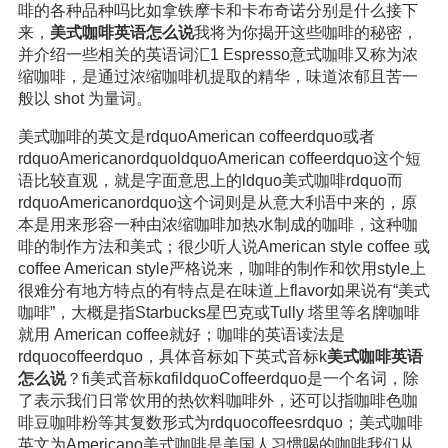
啡的各种品种吗比如拿铁摩卡和卡布奇诺分别是什么接下
来，
美式咖啡英语怎么说
我将为你揭开这些咖啡的秘密，
并介绍一些相关的英语词汇1 Espresso意式咖啡又称为浓
缩咖啡，是通过浓缩咖啡机提取的精华，味道浓郁且苦一
般以 shot 为量词。
美式咖啡的英文是rdquoAmerican coffeerdquo或者
rdquoAmericanordquoldquoAmerican coffeerdquo这个短
语比较直观，就是字面意思上的ldquo美式咖啡rdquo而
rdquoAmericanordquo这个词则是从意大利语中来的，原
本是用来形容一种由浓缩咖啡加热水制成的咖啡，这种咖
啡的制作方法和美式；很少听人说American style coffee 或
coffee American style严格说来，咖啡的制作和饮用style上
很难分有地方特点的有特点是在味道上flavor如果说有“美式
咖啡”，大概是指Starbucks星巴克或Tully 塔里等名牌咖啡
就用 American coffee就好；咖啡的英语读法是
rdquocoffeerdquo，具体音标如下英式音标k
美式咖啡英语
怎么说
？fi美式音标kɑfildquoCoffeerdquo是一个名词，除
了表示我们日常饮用的热饮料咖啡外，还可以指咖啡色咖
啡豆咖啡粉等其复数形式为rdquocoffeesrdquo；美式咖啡
英文为Americano美式咖啡是美国人习惯喝的咖啡我们从