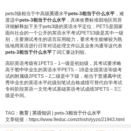
pets3级相当于中高级
英语
水平
pets-3相当于什么水平
，难
度适中
pets-3相当于什么水平
，具体收费标准因地区而异
详细解释如下关于pets3级的英语水平定位，PETS是国家
面向社会的一个公开的英语水平考试PETS3级是其中一级
别，主要测试考生的语言应用能力，要求考生能够较为熟
练地用英语进行日常对话处理文件以及业务沟通等这代表
pets-3相当于什么水平
了词汇量达到较。
高职英语考级有1PETS－1一级是初始级，其考试要求略
高于
初中
毕业生的英语水平PETS－1B是全国英语等级考
试的附属级2PETS－2二级是中下级，相当于普通
高中
优
秀毕业生的英语水平此级别笔试合格成绩可替代自学考试
专科阶段英语一文凭考试基础英语考试成绩3PETS－3三
级是中间。
TAG：
教育
|
英语知识
|
pets-3相当于什么水平
文章链接：https://www.9educ.com/zhishi/yyzs/21943.html