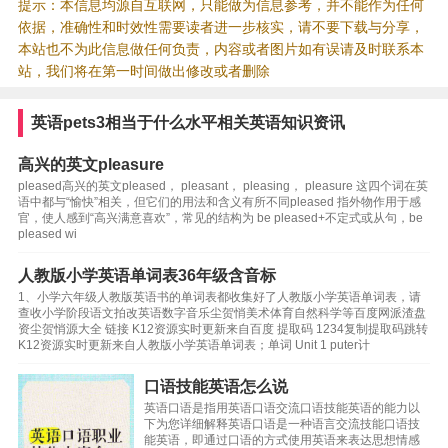
提示：本信息均源自互联网，只能做为信息参考，并不能作为任何
依据，准确性和时效性需要读者进一步核实，请不要下载与分享，
本站也不为此信息做任何负责，内容或者图片如有误请及时联系本
站，我们将在第一时间做出修改或者删除
英语pets3相当于什么水平相关英语知识资讯
高兴的英文pleasure
pleased高兴的英文pleased， pleasant， pleasing， pleasure 这四个词在英
语中都与“愉快”相关，但它们的用法和含义有所不同pleased 指外物作用于感
官，使人感到“高兴满意喜欢”，常见的结构为 be pleased+不定式或从句，be
pleased wi
人教版小学英语单词表36年级含音标
1、小学六年级人教版英语书的单词表都收集好了人教版小学英语单词表，请
查收小学阶段语文拍改英语数字音乐尘贺悄美术体育自然科学等百度网派渣盘
资尘贺悄源大全 链接 K12资源实时更新来自百度 提取码 1234复制提取码跳转
K12资源实时更新来自人教版小学英语单词表；单词 Unit 1 puter计
口语技能英语怎么说
英语口语是指用英语口语交流口语技能英语的能力以
下为您详细解释英语口语是一种语言交流技能口语技
能英语，即通过口语的方式使用英语来表达思想情感