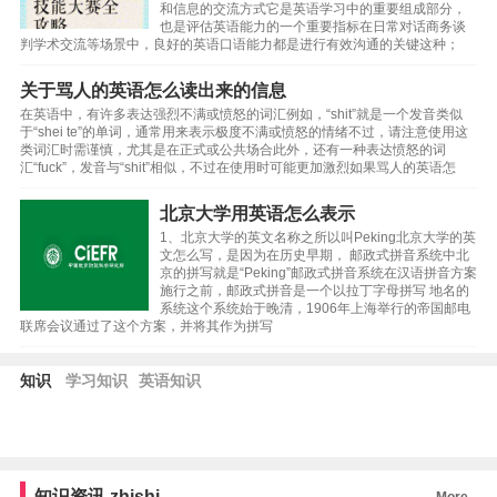
和信息的交流方式它是英语学习中的重要组成部分，
也是评估英语能力的一个重要指标在日常对话商务谈
判学术交流等场景中，良好的英语口语能力都是进行有效沟通的关键这种；
关于骂人的英语怎么读出来的信息
在英语中，有许多表达强烈不满或愤怒的词汇例如，“shit”就是一个发音类似
于“shei te”的单词，通常用来表示极度不满或愤怒的情绪不过，请注意使用这
类词汇时需谨慎，尤其是在正式或公共场合此外，还有一种表达愤怒的词
汇“fuck”，发音与“shit”相似，不过在使用时可能更加激烈如果骂人的英语怎
北京大学用英语怎么表示
1、北京大学的英文名称之所以叫Peking北京大学的英
文怎么写，是因为在历史早期， 邮政式拼音系统中北
京的拼写就是“Peking”邮政式拼音系统在汉语拼音方案
施行之前，邮政式拼音是一个以拉丁字母拼写 地名的
系统这个系统始于晚清，1906年上海举行的帝国邮电
联席会议通过了这个方案，并将其作为拼写
知识
学习知识
英语知识
知识资讯
zhishi
More