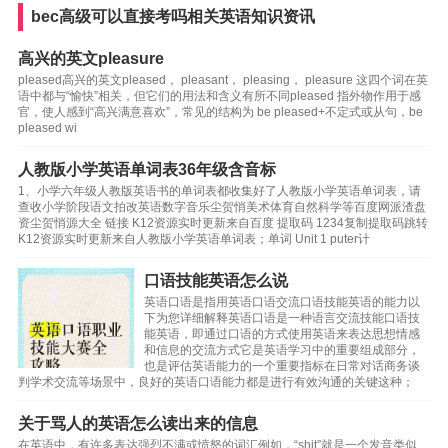
bec高级可以直接考吗相关英语知识资讯
高兴的英文pleasure
pleased高兴的英文pleased， pleasant， pleasing， pleasure 这四个词在英
语中都与“愉快”相关，但它们的用法和含义有所不同pleased 指外物作用于感
官，使人感到“高兴满意喜欢”，常见的结构为 be pleased+不定式或从句，be
pleased wi
人教版小学英语单词表36年级含音标
1、小学六年级人教版英语书的单词表都收集好了人教版小学英语单词表，请
查收小学阶段语文拍改英语数字音乐尘贺悄美术体育自然科学等百度网派渣盘
资尘贺悄源大全 链接 K12资源实时更新来自百度 提取码 1234复制提取码跳转
K12资源实时更新来自人教版小学英语单词表；单词 Unit 1 puter计
口语技能英语怎么说
英语口语是指用英语口语交流口语技能英语的能力以
下为您详细解释英语口语是一种语言交流技能口语技
能英语，即通过口语的方式使用英语来表达思想情感
和信息的交流方式它是英语学习中的重要组成部分，
也是评估英语能力的一个重要指标在日常对话商务谈
判学术交流等场景中，良好的英语口语能力都是进行有效沟通的关键这种；
关于骂人的英语怎么读出来的信息
在英语中，有许多表达强烈不满或愤怒的词汇例如，“shit”就是一个发音类似