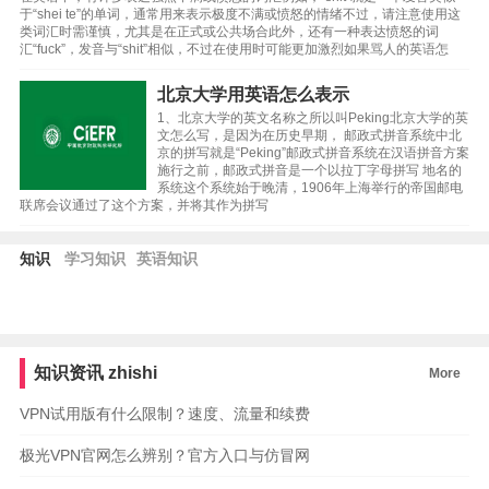
于“shei te”的单词，通常用来表示极度不满或愤怒的情绪不过，请注意使用这
类词汇时需谨慎，尤其是在正式或公共场合此外，还有一种表达愤怒的词
汇“fuck”，发音与“shit”相似，不过在使用时可能更加激烈如果骂人的英语怎
北京大学用英语怎么表示
1、北京大学的英文名称之所以叫Peking北京大学的英
文怎么写，是因为在历史早期， 邮政式拼音系统中北
京的拼写就是“Peking”邮政式拼音系统在汉语拼音方案
施行之前，邮政式拼音是一个以拉丁字母拼写 地名的
系统这个系统始于晚清，1906年上海举行的帝国邮电
联席会议通过了这个方案，并将其作为拼写
知识
学习知识
英语知识
知识资讯
zhishi
More
VPN试用版有什么限制？速度、流量和续费
极光VPN官网怎么辨别？官方入口与仿冒网