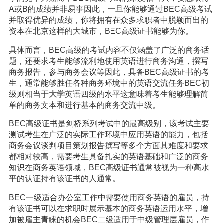
A或B的成绩并非易事因此，一旦你能够通过BEC高级考试
并取得优异的成绩，你将拥有在众多求职者中脱颖而出的
资本在北京这样的大城市，BEC高级证书能够为你。
具体而言，BEC高级的考试内容不仅涵盖了广泛的商务话
题，还要求考生能够流利地使用英语进行商务沟通，撰写
商务报告，参与商务会议等因此，具备BEC高级证书的考
生，通常能够胜任各种商务环境中的英语交流任务BEC初
级则相当于
大学
英语四级的水平这意味着考生能够理解简
单的商务文本和进行基本的商务交流中级。
BEC高级证书是剑桥系列考试中的最高级别，该考试主要
测试考生在广泛的实际工作环境中应用英语的能力，包括
商务会议谈判项目策划报告撰写等多个方面其难度和要求
都相对较高，需要考生具备扎实的英语基础和广泛的商务
知识在商务英语领域，BEC高级证书通常被视为一种高水
平的认证持有该证书的人通常。
BEC一级适合办公室工作中需要使用商务英语的雇员，持
有该证书可以在求职时展示基本的商务英语运用水平，增
加被雇主青睐的机会BEC二级适用于中级管理层雇员，作