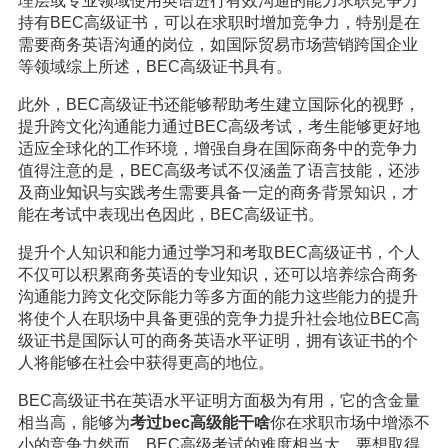
理层或专业领域使用英语进行有效沟通的能力求职竞争力
持有BEC高级证书，可以在求职时增加竞争力，特别是在
需要商务英语沟通的岗位，如国际贸易市场营销跨国企业
等领域综上所述，BEC高级证书具有。
此外，BEC高级证书还能够帮助考生建立国际化的视野，
提升跨文化沟通能力通过BEC高级考试，考生能够更好地
适应全球化的工作环境，增强自身在国际商务中的竞争力
值得注意的是，BEC高级考试不仅涵盖了语言技能，还涉
及商业
知识
与实践考生需要具备一定的商务背景知识，才
能在考试中表现出色因此，BEC高级证书。
提升个人知识和能力通过
学习
和考取BEC高级证书，个人
不仅可以积累商务英语的专业知识，还可以培养综合商务
沟通能力跨文化交际能力等多方面的能力这些能力的提升
将使个人在职场中具备更强的竞争力提升社会地位BEC高
级证书是国际认可的商务英语水平证明，拥有该证书的个
人将能够在社会中获得更高的地位。
BEC高级证书在英语水平证明方面极为有用，它的含金量
相当高，能够为
考过bec高级能干啥
你在求职市场中增添不
小的竞争力然而，BEC高级考试的难度相当大，要想取得