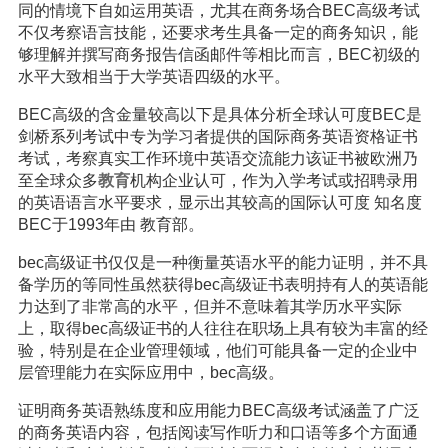
同的情境下自如运用英语，尤其在商务场合BEC高级考试
不仅考察语言技能，还要求考生具备一定的商务知识，能
够理解并撰写商务报告信函邮件等相比而言，BEC初级的
水平大致相当于大学英语四级的水平。
BEC高级的含金量较高以下是具体分析全球认可度BEC是
剑桥系列考试中专为学习者提供的国际商务英语资格证书
考试，考察真实工作环境中英语交流能力该证书被欧洲乃
至全球众多
教育
机构企业认可，作为入学考试或招聘录用
的英语语言水平要求，显示出其较高的国际认可度 知名度
BEC于1993年由 教育部。
bec高级证书仅仅是一种衡量英语水平的能力证明，并不具
备学历的等同性虽然获得bec高级证书表明持有人的英语能
力达到了非常高的水平，但并不意味着其学历水平实际
上，取得bec高级证书的人往往在职场上具有较为丰富的经
验，特别是在企业管理领域，他们可能具备一定的企业中
层管理能力在实际应用中，bec高级。
证明商务英语熟练度和应用能力BEC高级考试涵盖了广泛
的商务英语内容，包括阅读写作听力和口语等多个方面通