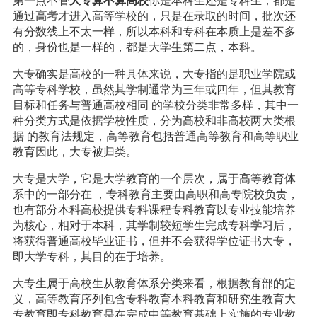
第一点不管
大专算不算高校
你是本科生还是专科生，都是
通过
高考
才进入高等学校的，只是在录取的时间，批次还
有分数线上不太一样，所以本科和专科在本质上是差不多
的，身份也是一样的，都是大学生第二点，本科。
大专确实是高校的一种具体来说，大专指的是职业学院或
高等专科学校，虽然其学制通常为三年或四年，但其教育
目标和任务与普通高校相同 的学校分类非常多样，其中一
种分类方式是依据学校性质，分为高校和非高校两大类根
据 的教育法规定，高等教育包括普通高等教育和高等职业
教育因此，大专被归类。
大专是大学，它是大学教育的一个层次，属于高等教育体
系中的一部分在 ，专科教育主要由高职和高专院校负责，
也有部分本科高校提供专科课程专科教育以专业技能培养
为核心，相对于本科，其学制较短学生完成专科
学习
后，
将获得普通高校毕业证书，但并不会获得学位证书大专，
即大学专科，其目的在于培养。
大专生属于高校生从教育体系分类来看，根据教育部的定
义，高等教育序列包含专科教育本科教育和研究生教育大
专教育即专科教育是在完成中等教育基础上实施的专业教