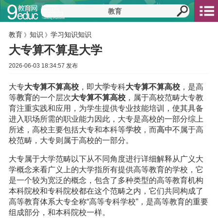
教育
知识
学习知识知识
》
》
大专算不算是大学
2026-06-03 18:34:57 发布
大专
大专算不算高校
，即
大学
专科
大专算不算高校
，是高
等
教育
的一个层次
大专算不算高校
，属于高校范畴大专教
育注重实践和应用，为学生提供专业技能培训，使其具备
进入职场所需的职业能力因此，大专是高校的一部分综上
所述，高校主要包括大专和本科等
学校
，而
高中
不属于高
校范畴，大专则属于高校的一部分。
大专属于大学范畴以下从不同角度进行详细解释从广义大
学概念来看广义上的大学指所有提供高等教育的学校，它
是一个较为宽泛的概念，包含了多种类型的高等教育机构
本科院校和专科院校都在这个范畴之内，它们共同构成了
高等教育体系大专全称“高等专科学校”，是高等教育的重要
组成部分，和本科院校一样。