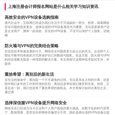
上海注册会计师报名网站是什么相关学习知识资讯
高效安全的VPN设备选购指南
现代社会中，互联网已经成为我们生活中不可或缺的一部分。然而，随着网络
安全问题的愈发复杂，选择合适的VPN设备显得尤为重要。无论是家庭用户还
是企业用户，拥有一款高效、安全的VPN设备，不仅可以保护个人隐私，还能
确
防火墙与VPN的完美结合策略
在信息技术快速发展的今天，网络安全问题愈发引起公众的关注。企业和个人
都在不断寻找有效的方式来保护自己的数据与隐私。在这方面，防火墙与VPN
的结合策略无疑是一种理想的解决方案。本文将探讨这两种技术如何互补，并
提供
重拾希望：离别后的新生活
在生活的旅途中，离别是一个不可避免的过程。无论是亲友之间的分离，还是
陪伴我们多年的工作和环境的告别，离别总是带给我们痛苦和失落。然而，正
是在这一刻，我们也迎来了重拾希望的新机会。本文将探讨如何在离别之后，
通过调
选择深信服VPN设备提升网络安全
网络安全已经成为当今企业和个人用户面临的重大挑战。在数字化的时代背景
下，数据泄露、恶意攻击和网络诈骗层出不穷，因此选择合适的VPN设备以提