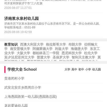
司开发和荣获济宁市“三八红旗
2026-08-07 11:27:01
济南浆水泉村幼儿园
济南市历下区浆水泉村幼儿园位于山东济南市历下区。是一所公办的幼儿园。
学校联系电话：0531-89
2026-08-06 19:42:59
教育知识
西澳大利亚大学
格拉斯哥大学
布朗大学
伯明翰大
学
南安普顿大学
阿德莱德大学
利兹大学
海德堡大学
东京工
业大学
大阪大学
都柏林圣三一学院
悉尼科技大学
杜伦大学
宾夕法尼亚州立大学
普渡大学
圣保罗大学
智利天主教大学
莫
斯科国立大学
墨西哥国立自治大学
阿尔伯塔大学
柏林自由大
学
浦项科技大学
亚琛工业大学
哥本哈根大学
法赫德国王石油
学校大全
School
大学
高中
初中
小学
幼儿园
矿产大学
卡尔斯鲁厄理工学院
乌普萨拉大学
圣安德鲁斯大学
谢菲尔德大学
乌特勒支大学
贵港闭村小学
武安北安庄乡西周庄小学
上海愚园路第一幼儿园(愚园路总园)
龙岩爱迪幼儿园