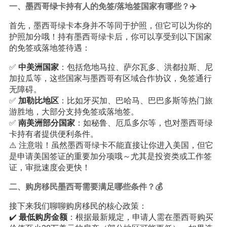
一、墨西哥绿卡持有人的免签/落地签国家有哪些？✈️
首先，墨西哥绿卡本身并不等同于护照，但它可以为你的
护照加分哦！持有墨西哥绿卡后，你可以享受到以下国家
的免签或落地签待遇：
✅
中美洲国家
：包括危地马拉、萨尔瓦多、洪都拉斯、尼
加拉瓜等，这些国家与墨西哥有区域合作协议，免签通行
无障碍。
✅
加勒比地区
：比如牙买加、巴哈马、巴巴多斯等热门旅
游胜地，大部分支持免签或落地签。
✅
南美洲部分国家
：如秘鲁、厄瓜多尔等，也对墨西哥绿
卡持有者提供便利条件。
⚠️ 注意啦！虽然墨西哥绿卡不能直接让你进入美国，但它
是申请美国签证的重要加分项哦～尤其是投资类或工作签
证，审批速度会更快！
二、购房移民墨西哥需要满足哪些条件？💰
接下来我们聊聊购房移民的核心政策：
✔️
最低购房金额
：根据最新规定，申请人需在墨西哥购买