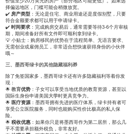
价值至少20万美元的房产（部分地区可能更低）。如果选
择偏远地区，门槛可能会稍微放宽。
✔️
房产类型
：无论是住宅、商业用途还是度假别墅，只要
符合金额要求都可以用于申请绿卡。
✔️
时间要求
：完成购房交易后，通常需要等待3-6个月审核
期，期间准备好所有文件即可顺利拿到绿卡。
💡 小贴士：购房移民的优势在于流程简单、无语言要求、
无需创业或雇佣员工，非常适合想快速获得身份的小伙伴
哦～
三、墨西哥绿卡的其他隐藏福利🎁
除了免签国家多，墨西哥绿卡还有许多隐藏福利等着你发
现：
🌟
教育
优势
：子女可以享受当地优质的教育资源，甚至以
国际生身份申请美国
大学
时更具竞争力。
🌟
医疗资源
：墨西哥拥有先进的医疗体系，绿卡持有者可
享受公立医院服务，同时也能购买性价比极高的私人保
险。
🌟
税收优惠
：如果你只是将墨西哥作为第二居所，那么几
乎不需要承担额外税负，非常友好。