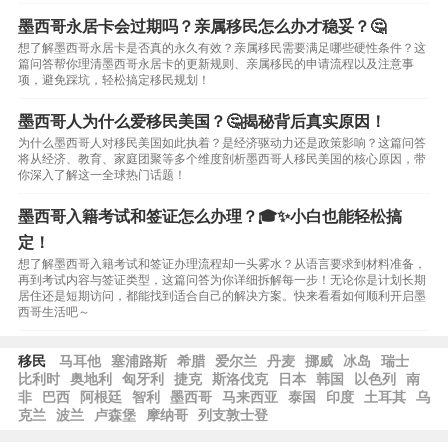
墨西哥永居卡会过期吗？亲属移民怎么办才稳妥？🤔
想了解墨西哥永居卡是否真的永久有效？亲属移民需要满足哪些硬性条件？这
篇问答帮你理清墨西哥永居卡的更新规则、亲属移民的申请流程以及注意事
项，避免踩坑，轻松搞定移民规划！
墨西哥人为什么爱移民美国？🤔揭秘背后真实原因！
为什么墨西哥人对移民美国如此执着？是经济驱动力还是政策影响？这篇问答
将从经济、教育、家庭团聚等多个维度剖析墨西哥人移民美国的核心原因，带
你深入了解这一全球热门话题！
墨西哥入籍考试和签证怎么办理？🎓✨小白也能轻松搞
定！
想了解墨西哥入籍考试和签证办理流程却一头雾水？从语言要求到材料准备，
再到考试内容与签证类型，这篇问答为你详细拆解每一步！无论你是计划长期
居住还是短期访问，都能找到适合自己的解决方案。快来看看如何顺利开启墨
西哥生活吧～
移民
马耳他
塞浦路斯
希腊
爱尔兰
丹麦
挪威
冰岛
瑞士
比利时
奥地利
匈牙利
捷克
斯洛伐克
日本
韩国
以色列
南
非
巴西
阿根廷
智利
墨西哥
马来西亚
泰国
印度
土耳其
乌
克兰
波兰
卢森堡
摩纳哥
列支敦士登