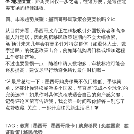
🌟
地理位置
：距离美国仅一步之遥，往返方便，是通往北
美市场的绝佳跳板。
四、未来趋势展望：墨西哥移民政策会更宽松吗？📈
从目前来看，墨西哥政府正在积极吸引外国投资者和高净
值人群定居，因此购房移民政策短期内不会大幅收紧。
🚀 预计未来几年会有更多针对特定群体（如退休人士、数
字游民）的优惠政策出台，例如降低购房门槛或增加远程
工作签证选项。
不过也要警惕一点：随着申请人数增多，审核标准可能会
逐步提高，建议尽早行动避免错过最佳时机哦～
💡 最后总结一下：墨西哥购房移民不仅门槛低、手续简
单，还能让你轻松畅游多个国家，简直是“低成本全球化”的
完美选择！如果你对具体流程或适合自己的房产感兴趣，
记得评论区留言告诉我，我会第一时间帮你解答～别忘了
点赞收藏+关注，一起开启移民新生活吧！💖
TAG：
教育
|
墨西哥
|
墨西哥绿卡
|
购房移民
|
免签国家
|
签
证政策
|
移民优势