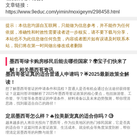
文章链接：
https://www.9educ.com/yimin/moxigeym/298458.html
提示：本信息均源自互联网，只能做为信息参考，并不能作为任何
依据，准确性和时效性需要读者进一步核实，请不要下载与分享，
本站也不为此信息做任何负责，内容或者图片如有误请及时联系本
站，我们将在第一时间做出修改或者删除
墨西哥绿卡购房移民后能去哪些国家？🌍宝子们快来了
解！相关墨西哥资讯
墨西哥签证真的适合普通人申请吗？🌟2025最新政策全解
读！
想了解墨西哥签证的申请条件和流程？普通人是否有机会通过合法途径获得签
证？这篇问答详细解析了2025年墨西哥签证政策的核心要点，包括旅游签、工
作签、学习签等各类签证的申请条件、材料准备以及未来趋势预测，帮你理清
思路，找到最适合自己的路径！
定居墨西哥怎么样？🔥拉美新宠真的适合你吗？🧐
越来越多的人将目光投向了墨西哥，作为拉美地区的热门移民国家，它是否真
的适合你？这篇问答从签证政策、生活成本、就业机会等角度深度剖析，帮你
理清定居墨西哥的利弊与前景！