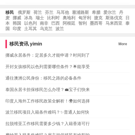
移民
俄罗斯
荷兰
芬兰
马耳他
塞浦路斯
希腊
爱尔兰
丹
麦
挪威
冰岛
瑞士
比利时
奥地利
匈牙利
捷克
斯洛伐克
日
本
韩国
以色列
南非
巴西
阿根廷
智利
墨西哥
马来西亚
泰
国
印度
土耳其
乌克兰
波兰
移民资讯
yimin
More
挪威永居条件：定居多久才能申请？时间到了
开封女孩移民以色列需要哪些条件？🌟能享受
通往澳洲公民身份：移民之路的必备条件
泰国永居卡担保移民怎么办理？💼宝子们快来
印度人海外工作移民政策全解析！🌍如何选择
波兰移民项目入籍条件难吗？✨普通人如何快
拉脱维亚工作移民需要多少钱？入籍香港可行