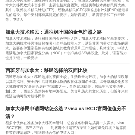
加拿大移民攻略：通往枫叶国的黄金钥匙，了解加拿大的移民体系与类别 ，加
拿大的移民政策丰富多样，主要包括家庭团聚、经济类和技术类移民两大类。
其中，联邦技术移民计划(FTP)、经验类移民(CEC)和省提名计划(PNP)是最常
见的路径。每个类别都有其特定的要求，如语言能力、教育背景和工作经验
等，申请人
加拿大技术移民：通往枫叶国的金色护照之路
加拿大技术移民：通往枫叶国的金色护照之路，加拿大技术移民的基本要求 ，
加拿大的技术移民项目旨在吸引全球高技能人才，满足其国内劳动力市场的需
求。首要条件通常是拥有相关领域的教育背景和工作经验，具体来说，申请人
需满足加拿大国家职业分类（NOC）中的O类或A/B类职业。此外，语言能力
也是关键，一般要求
西班牙与加拿大：移民选择的双面比较
西班牙与加拿大：移民选择的双面比较，生活质量与环境，加拿大的移民政策
以其高福利、安全的生活环境和优质的教育体系闻名全球。温哥华和多伦多等
大城市被誉为“最适合居住”的城市之一，自然景观优美，居民生活节奏适中。
相比之下，西班牙虽然拥有地中海阳光、美食和悠久的文化历史，但近年来的
经济波动可能对新移民带
加拿大移民申请网站怎么选？visa vs IRCC官网傻傻分不
清？
很多小伙伴在准备加拿大移民申请时，总会被各种网站搞得一头雾水。visa、
IRCC官网、第三方平台……到底哪个才是官方渠道？如何避免踩坑？这篇问
答带你理清思路，找到最适合你的申请入口！