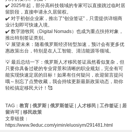
✔️ 2025年起，部分高科技领域的专家可以直接跳过临时居
留阶段，直接申请永久居留权。
✔️ 对于初创企业家，推出了“创业签证”，只需提供详细商
业计划即可快速入境。
✔️ 数字游牧民（Digital Nomads）也成为重点扶持对象，
推出特别签证类别。
💡 展望未来：随着俄罗斯经济转型加速，预计会有更多优
惠政策出台，特别是在人工智能、清洁能源等领域。
💡 最后总结一下：俄罗斯人才移民签证虽然看似复杂，但
只要你具备过硬的专业背景和清晰的职业规划，完全有可
能实现快速定居的目标！如果有任何疑问，欢迎留言提问
哦～别忘了点赞收藏，我会持续更新最新政策动态，助你
轻松搞定移民大计！🥰
TAG：
教育
|
俄罗斯
|
俄罗斯签证
|
人才移民
|
工作签证
|
居
留许可
|
移民政策
文章链接：
https://www.9educ.com/yimin/eluosiym/291481.html