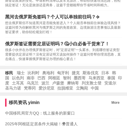
斯签证政策的变化、申请材料清单以及常见误区，帮助你快速理清思路，轻松
搞定签证！无论是旅游还是商务，这篇干货都能帮你节省时间和精力。
黑河去俄罗斯免签吗？个人可以单独前往吗？✈️
想去俄罗斯但不知道黑河是否能免签进入？个人能否单独前往体验边境风情？
这篇问答为你解析黑河与俄罗斯之间的免签政策、边境旅游注意事项以及最新
签证要求，助你轻松规划行程！
俄罗斯签证需要定居证明吗？🤔小白必备干货来了！
很多小伙伴在办理俄罗斯签证时，对“定居证明”一头雾水。到底哪些签证类型
需要提供定居证明？没有定居证明又该如何操作？这篇问答帮你理清思路，直
击痛点，快速掌握俄罗斯签证办理的核心要点！
移民
瑞士
比利时
奥地利
匈牙利
捷克
斯洛伐克
日本
韩
国
以色列
南非
巴西
阿根廷
智利
墨西哥
马来西亚
泰国
印
度
土耳其
乌克兰
波兰
卢森堡
摩纳哥
列支敦士登
安道尔
圣马力诺
梵蒂冈
爱沙尼亚
拉脱维亚
立陶宛
中国
移民资讯
yimin
More
中国移民局官方QQ：线上服务的新窗口
2025年阿根廷定居条件大揭秘！🌍普通人