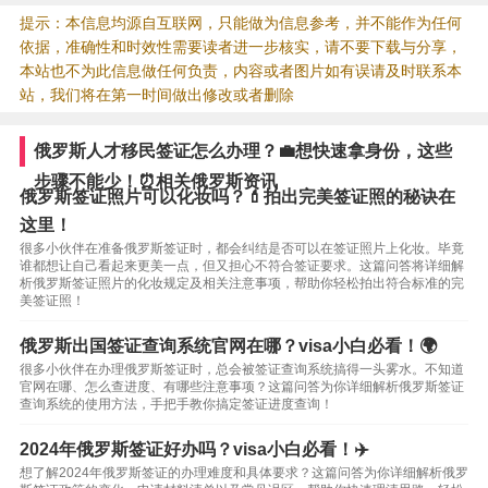
提示：本信息均源自互联网，只能做为信息参考，并不能作为任何
依据，准确性和时效性需要读者进一步核实，请不要下载与分享，
本站也不为此信息做任何负责，内容或者图片如有误请及时联系本
站，我们将在第一时间做出修改或者删除
俄罗斯人才移民签证怎么办理？💼想快速拿身份，这些
步骤不能少！⏰相关俄罗斯资讯
俄罗斯签证照片可以化妆吗？💄拍出完美签证照的秘诀在
这里！
很多小伙伴在准备俄罗斯签证时，都会纠结是否可以在签证照片上化妆。毕竟
谁都想让自己看起来更美一点，但又担心不符合签证要求。这篇问答将详细解
析俄罗斯签证照片的化妆规定及相关注意事项，帮助你轻松拍出符合标准的完
美签证照！
俄罗斯出国签证查询系统官网在哪？visa小白必看！🌍
很多小伙伴在办理俄罗斯签证时，总会被签证查询系统搞得一头雾水。不知道
官网在哪、怎么查进度、有哪些注意事项？这篇问答为你详细解析俄罗斯签证
查询系统的使用方法，手把手教你搞定签证进度查询！
2024年俄罗斯签证好办吗？visa小白必看！✈️
想了解2024年俄罗斯签证的办理难度和具体要求？这篇问答为你详细解析俄罗