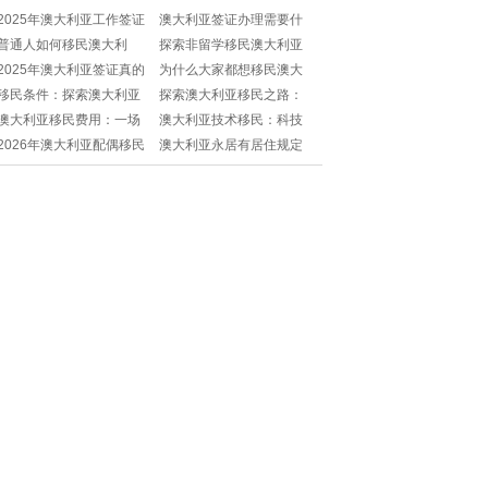
2025年澳大利亚工作签证
澳大利亚签证办理需要什
移民政策大揭秘！💼如何
么手续？✈️小白也能轻松搞
普通人如何移民澳大利
探索非留学移民澳大利亚
成功拿到绿卡？
定！
亚：步骤与策略解析
的多元途径
2025年澳大利亚签证真的
为什么大家都想移民澳大
难办吗？visa小白如何轻松
利亚？🌞是气候好还是福
移民条件：探索澳大利亚
探索澳大利亚移民之路：
搞定？✨
利棒？
的多元开放之路
条件与机遇
澳大利亚移民费用：一场
澳大利亚技术移民：科技
财务规划的深度解读
人才的黄金机遇
2026年澳大利亚配偶移民
澳大利亚永居有居住规定
办理周期到底多长？⏳宝子
吗？移民后必须一直住在
们快来问问我！
那里吗？🏠