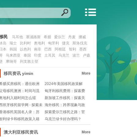
移民
马耳他
塞浦路斯
希腊
爱尔兰
丹麦
挪威
冰岛
瑞士
比利时
奥地利
匈牙利
捷克
斯洛伐克
日本
韩国
以色列
南非
巴西
阿根廷
智利
墨西
哥
马来西亚
泰国
印度
土耳其
乌克兰
波兰
卢森
堡
摩纳哥
列支敦士登
移民资讯
yimin
More
希腊买房移民：通往欧洲
2024年美国移民政策解
绿卡的黄金钥匙
析：新变革与机遇
父母移民澳洲：时间与流
匈牙利移民费用：探索费
程详解
用结构与申请流程
奥地利入籍时间怎么缩
新加坡工作移民：探索关
短？💡宝子们快来取经
键申请条件与路径
西班牙移民留学网 - 探索未
海外移民：跨界现象与政
知，开启新旅
策解读
香港移民英国名人录：历
探索爱尔兰移民之路：官
史与文化交融的璀璨
方网址导航
智利绿卡和移民政策入籍
乌克兰绿卡好办理吗？
有什么区别？✨小白
Relatives
澳大利亚移民资讯
More