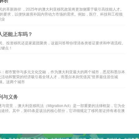
解析
民的革新路径 ，2025年的澳大利亚移民政策将更加侧重于吸引高技能人才。
职业的要求，以便快速填补国内劳动力市场的需求。例如，医疗、科技和工程领
职业
通人还能上车吗？
移民、投资移民还是家庭团聚类，这篇问答帮你理清各类签证要求和申请流程。
关键点！
本：都市繁华与多元文化交融 ，作为澳大利亚最大的两个城市，悉尼和墨尔本
化活动和繁荣的经济吸引着全球人才，而墨尔本则凭借其“世界最佳居住城
睐。这两个城市
利与义务
景 ，澳大利亚移民法（Migration Act）是一部重要的法律框架，它为全
途径。其中，第65条是该法的核心部分，它详细规定了移民签证持有者在澳