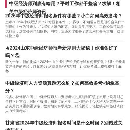
中级经济师到底有啥用？平时工作都干些啥？求解！相
关中级经济师资讯
2026年中级经济师报名条件有哪些？小白如何高效备考？
想考2026年中级经济师？却对报名条件一头雾水，不知道自己是否符合条件？
别担心！作为过来人，我深知大家的困惑。无论是学历要求、工作经验还是考
试科目，这里都有详细解答。同时，我还为你准备了超实用的备考攻略，助你
轻松上岸！
🔥2024山东中级经济师报考新规则大揭秘！你准备好了
吗？🤔
新的一年，新的挑战！2024年山东省中级经济师考试有何新变化？别让报考细
节绊住你的脚步，赶紧来get这份最新报考攻略，让你备考路上稳扎稳打！💼
📚
中级经济师人力资源真题怎么刷？如何高效备考+稳拿高
分？
很多小伙伴都在问，中级经济师人力资源考试的真题到底该怎么用？刷题时总
是抓不住重点，时间不够用，知识点记不牢……别担心！今天给大家带来一份
超实用的真题刷题攻略，教你如何科学规划、精准提分，轻松搞定中级经济师
人力资源考试！
甘肃省2024年中级经济师报名时间是什么时候？别错过关