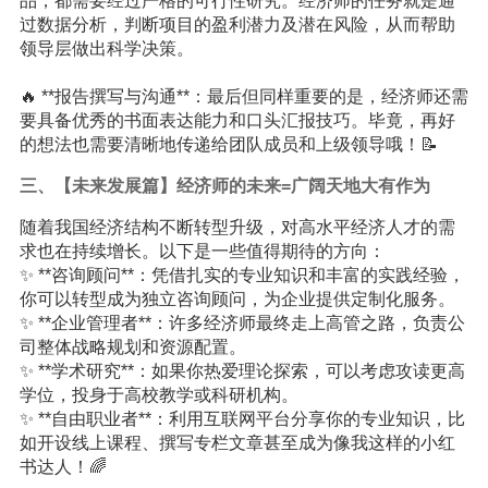
品，都需要经过严格的可行性研究。经济师的任务就是通
过数据分析，判断项目的盈利潜力及潜在风险，从而帮助
领导层做出科学决策。
🔥 **报告撰写与沟通**：最后但同样重要的是，经济师还需
要具备优秀的书面表达能力和口头汇报技巧。毕竟，再好
的想法也需要清晰地传递给团队成员和上级领导哦！📝
三、【未来发展篇】经济师的未来=广阔天地大有作为
随着我国经济结构不断转型升级，对高水平经济人才的需
求也在持续增长。以下是一些值得期待的方向：
✨ **咨询顾问**：凭借扎实的专业知识和丰富的实践经验，
你可以转型成为独立咨询顾问，为企业提供定制化服务。
✨ **企业管理者**：许多经济师最终走上高管之路，负责公
司整体战略规划和资源配置。
✨ **学术研究**：如果你热爱理论探索，可以考虑攻读更高
学位，投身于高校教学或科研机构。
✨ **自由职业者**：利用互联网平台分享你的专业知识，比
如开设线上课程、撰写专栏文章甚至成为像我这样的小红
书达人！🌈