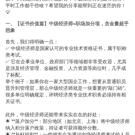
平时工作都干些啥？希望我的分享能帮到正在迷茫的你！
💡
一、【证书价值篇】中级经济师=职场加分项，含金量超乎
想象
首先，我们得明确一点：
✅ 中级经济师是国家认可的专业技术资格证书，属于职称
类考试。
✅ 它在企事业单位、政府部门等领域都非常受欢迎，尤其
是涉及经济管理、金融投资、人力资源等岗位时，几乎成
了标配。
举个例子：如果你在一家大型国企工作，想要从普通职员
晋升到管理层，那么中级经济师就是一块重要的“敲门砖”。
很多单位明确规定，评聘经济类专业技术职务必须持有相
关证书。
此外，中级经济师还能带来实实在在的好处：
🌟 **落户加分**：部分地区（如北京、上海）将中级经济师
纳入积分落户政策，持证者可获得额外分数。
🌟 **补贴福利**：一些城市会为通过中级经济师考试的人员