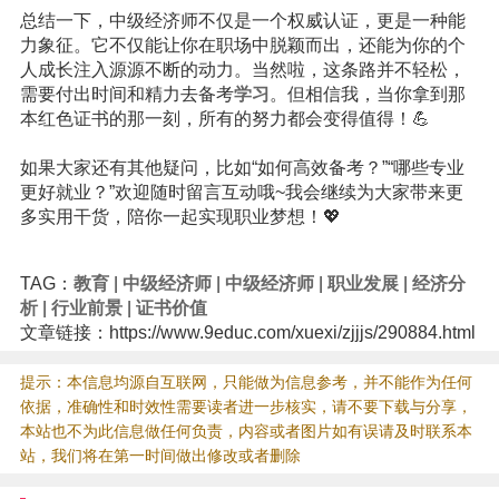
总结一下，中级经济师不仅是一个权威认证，更是一种能
力象征。它不仅能让你在职场中脱颖而出，还能为你的个
人成长注入源源不断的动力。当然啦，这条路并不轻松，
需要付出时间和精力去备考
学习
。但相信我，当你拿到那
本红色证书的那一刻，所有的努力都会变得值得！💪
如果大家还有其他疑问，比如“如何高效备考？”“哪些专业
更好就业？”欢迎随时留言互动哦~我会继续为大家带来更
多实用干货，陪你一起实现职业梦想！💖
TAG：
教育
|
中级经济师
|
中级经济师
|
职业发展
|
经济分
析
|
行业前景
|
证书价值
文章链接：https://www.9educ.com/xuexi/zjjjs/290884.html
提示：本信息均源自互联网，只能做为信息参考，并不能作为任何
依据，准确性和时效性需要读者进一步核实，请不要下载与分享，
本站也不为此信息做任何负责，内容或者图片如有误请及时联系本
站，我们将在第一时间做出修改或者删除