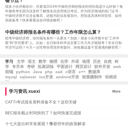
键节点！
很多小伙伴都在问：甘肃省2024年中级经济师的报名时间到底是什么时候？每
年都有考生因为没及时了解报名信息而错过考试。作为经济领域的热门证书，
中级经济师不仅含金量高，还能为职业发展加分。想知道具体时间安排、如何
高效备考？快来看看这份详细攻略吧！
中级经济师报名条件有哪些？工作年限怎么算？
想考中级经济师，但对报名条件一头雾水？别急！很多小伙伴都卡在“工作年
限”和“学历要求”上。比如：全日制本科毕业后要工作几年才能报考？非全日制
学历可以吗？今天一次性帮你理清所有疑问，快收藏这篇干货满满的解答吧！
学习
文学
语文
数学
物理
化学
外语
地理
历史
自然
科
学
专升本
考研
拓展训练
平面设计
网页设计
软件开发
web
前端
python
Java
php
cad
c语言
c++
数据库
mysql
sqlsever
ios开发
android开发
短视频制作
动画设
计
学习资讯
xuexi
More
CATTI考试报名资料准备不全？这些关键
BEC报名截止时间快到了？如何快速完成报
十七大提出科学发展观？📚那些年的政策解读