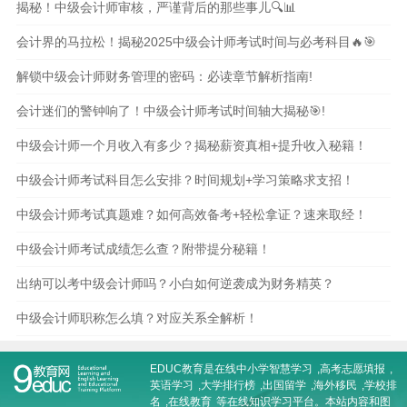
揭秘！中级会计师审核，严谨背后的那些事儿🔍📊
会计界的马拉松！揭秘2025中级会计师考试时间与必考科目🔥🎯
解锁中级会计师财务管理的密码：必读章节解析指南!
会计迷们的警钟响了！中级会计师考试时间轴大揭秘🎯!
中级会计师一个月收入有多少？揭秘薪资真相+提升收入秘籍！
中级会计师考试科目怎么安排？时间规划+学习策略求支招！
中级会计师考试真题难？如何高效备考+轻松拿证？速来取经！
中级会计师考试成绩怎么查？附带提分秘籍！
出纳可以考中级会计师吗？小白如何逆袭成为财务精英？
中级会计师职称怎么填？对应关系全解析！
EDUC教育是在线
中小学智慧学习
,
高考志愿填报
,
英语学习
,
大学排行榜
,
出国留学
,
海外移民
,
学校排
名
,
在线教育
等在线知识学习平台。本站内容和图