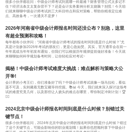
很多小伙伴都在问：中级会计师考试到底哪一科最难？财务管理公式太多记不
住？经济法条文太复杂背不下？还是会计实务案例分析太烧脑？别慌！今天咱
们就来聊聊中级会计师考试的三大科目特点和应对策略，帮助你精准定位难
点、高效备考，一次通关不是梦！
2026年河南省中级会计师报名时间还没公布？别急，这里
有超全预测和攻略！
每年都有小伙伴问：“河南省中级会计师考试的报名时间到底是什么时候？”尤
其是计划参加2026年考试的朋友们，更是心急如焚。其实，官方通常会在前一
年年底或当年年初发布通知，但我们可以根据历年规律提前做好准备！今天就
来聊聊如何科学规划备考时间，让你轻松应对考试~
揭秘！中级会计师考试难度大挑战：难点解析与策略大公
开🎯!
会计界的小考王们，你们准备好了吗？中级会计师考试就像一场马拉松，看似
遥不可及，实则藏着无数宝藏等待挖掘。📚📊 今天，我们就来深入探讨这场考
试的难度究竟几何，以及那些让人挠头的难点在哪里，帮你制定冲刺计划！🏆
🏃‍♀️
2024北京中级会计师报名时间到底是什么时候？别错过关
键节点！
很多小伙伴都在问，2024年北京中级会计师的报名时间到底是什么时候？错过
了这个关键节点，可能会影响你的职业规划哦！如果你也想顺利拿下中级会计