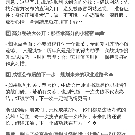
别急，这里有几招助你顺利找到你的分数：- 确认网站：先
核实官方发布的查询入口，避免被假冒网站迷惑。- 准备证
件：身份证和准考证，缺一不可哦！- 心态调整：深呼吸，
放松心情，查询结果就在眼前！😌🎈
2️⃣ 高分秘诀大公开：那些拿高分的小秘密💼🎓
-
知识
点全面：不要忽视任何一个细节，全面复习才能不留
遗憾。- 真题演练：历年真题是你的得力助手，实战演练提
升应试技巧。- 时间管理：合理安排复习时间，保持良好的
作息习惯。
3️⃣ 成绩公布后的下一步：规划未来的职业道路🎯💼
- 如果顺利过关，恭喜你，中级会计师证书就是你职业晋升
的敲门砖。- 若稍有失落，也别气馁，一次失败不代表终
结，继续
学习
，下一次一定能飞得更高！
浙江的会计朋友们，无论成绩如何，你们都是这场考试的
英雄！记住，每一次挑战都是一次成长，未来的路还很
长，继续加油，下一个成功就在前方！💪🌟
最后，别忘了分享你的喜悦或经验哦！让我们一起庆祝这