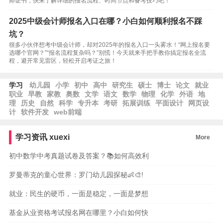
师证书，快来了解详细的报名流程、时间节点和备考技巧吧！
2025中级会计师报名入口在哪？小白如何顺利报名不踩
坑？
很多小伙伴想考中级会计师，却对2025年的报名入口一头雾水！“网上报名要
选哪个官网？”“报名流程复杂吗？”别慌！今天就来手把手教你搞定报名全流
程，避开常见雷区，轻松开启考证之旅！
学习
幼儿园
小学
初中
高中
研究生
硕士
博士
论文
就业
职业
早教
家教
奥数
文学
语文
数学
物理
化学
外语
地
理
历史
自然
科学
专升本
考研
拓展训练
平面设计
网页设
计
软件开发
web前端
学习资讯
xuexi
More
初中数学中考真题试卷及答案？📚如何高效利
罗曼蒂克的童心世界：罗门幼儿园探秘👶🎨!
就业：民生的硬币，一面是稳定，一面是梦想
基金从业资格考试报名网在哪里？小白如何快