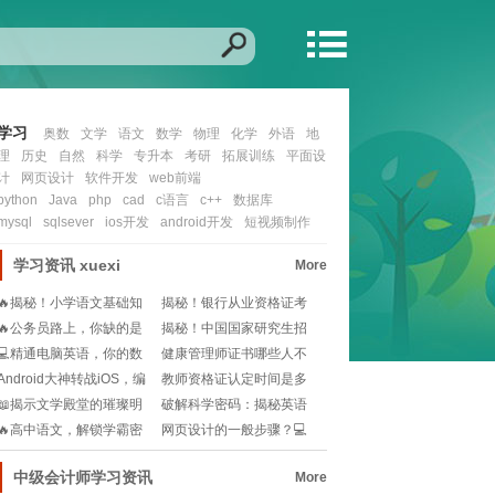
学习
奥数
文学
语文
数学
物理
化学
外语
地
理
历史
自然
科学
专升本
考研
拓展训练
平面设
计
网页设计
软件开发
web前端
python
Java
php
cad
c语言
c++
数据库
mysql
sqlsever
ios开发
android开发
短视频制作
学习资讯
xuexi
More
🔥揭秘！小学语文基础知
揭秘！银行从业资格证考
识宝典，从此告别阅
试：历年真题重击率
🔥公务员路上，你缺的是
揭秘！中国国家研究生招
一份高效学习指南🔥
生网：你的学术梦想
💻精通电脑英语，你的数
健康管理师证书哪些人不
字化世界通行证!
能考？一文说清报考
Android大神转战iOS，编
教师资格证认定时间是多
程世界的
久？不想错过认定机
📖揭示文学殿堂的璀璨明
破解科学密码：揭秘英语
珠：史上十大经典必
在科研界的超级语言
🔥高中语文，解锁学霸密
网页设计的一般步骤？💻
码：视频讲解秘籍📚
如何快速掌握网页设
中级会计师学习资讯
More