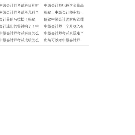
中级会计师考试科目和时
中级会计师职称含金量高
间安排？小白备考必看！
吗？值得花时间考吗？
中级会计师考试考几科？
揭秘！中级会计师审核，
备考小白必看！
严谨背后的那些事儿🔍📊
会计界的马拉松！揭秘
解锁中级会计师财务管理
2025中级会计师考试时间
的密码：必读章节解析指
会计迷们的警钟响了！中
中级会计师一个月收入有
与必考科目🔥🎯
南!
级会计师考试时间轴大揭
多少？揭秘薪资真相+提升
中级会计师考试科目怎么
中级会计师考试真题难？
秘🎯!
收入秘籍！
安排？时间规划+学习策略
如何高效备考+轻松拿证？
中级会计师考试成绩怎么
出纳可以考中级会计师
求支招！
速来取经！
查？附带提分秘籍！
吗？小白如何逆袭成为财
务精英？