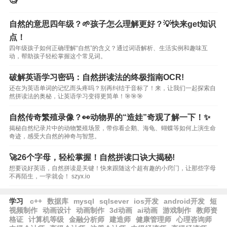
🧐
自然的意思四年级？🌱孩子怎么理解更好？💡快来get知识
点！
四年级孩子如何正确理解“自然”的含义？通过词语解析、生活实例和趣味互
动，帮助孩子轻松掌握这个常见词。
破解英语学习密码：自然拼读法的终极指南OCR!
还在为英语单词的记忆而头疼吗？别再纠结于音标了！来，让我们一起探索自
然拼读法的奥秘，让英语学习变得更简单！🎯🎯🎯
自然传奇繁殖录像？👀动物界的“造娃”奇观了解一下！✨
揭秘自然纪录片中的动物繁殖场景，带你看企鹅、海龟、蝴蝶等如何上演生命
奇迹，感受大自然的神奇与智慧。
🚀26个字母，轻松掌握！自然拼读口诀大揭秘!
想要说好英语，自然拼读是关键！快来跟随这个超有趣的小窍门，让那些字母
不再陌生，一学就会！ szyx.io
学习
c++
数据库
mysql
sqlsever
ios开发
android开发
短
视频制作
动画设计
动画制作
3d动画
ai动画
游戏制作
教师资
格证
计算机等级
金融分析师
建造师
健康管理师
心理咨询师