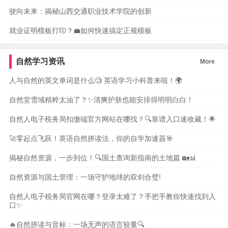
驶向未来：揭秘山西交通职业技术学院的创新
就业证明模板打印？💼如何快速搞定正规模板
自然学习资讯
More
人与自然的英文单词是什么🧐 英语学习小科普来啦！🌍
自然堂雪域精粹太油了？✨清爽护肤也能安排得明明白白！
自然人电子税务局扣缴端官方网站在哪找？🔍靠谱入口速收藏！🌟
🚀零起点飞跃！英语自然拼读法，你的自学加速器🎯
揭秘自然资源，一步到位！🔍国土查询新指南的土地篇 🏡📊
自然资源与国土管理：一场守护地球的双剑合璧!
自然人电子税务局官网在哪？登录太难了？手把手教你快速找到入
口✨
🔥自然拼读与音标：一场无声的语言较量🔍