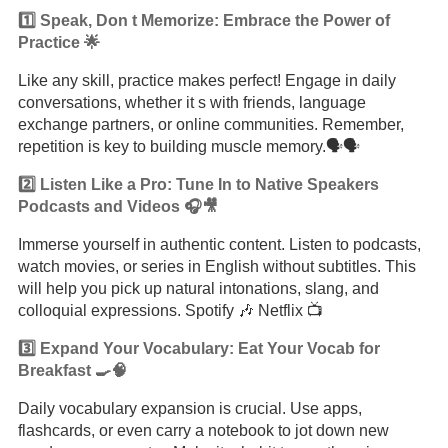
1️⃣ Speak, Don t Memorize: Embrace the Power of
Practice 🌟
Like any skill, practice makes perfect! Engage in daily
conversations, whether it s with friends, language
exchange partners, or online communities. Remember,
repetition is key to building muscle memory.🗣️🗣️
2️⃣ Listen Like a Pro: Tune In to Native Speakers
Podcasts and Videos 🎧🎥
Immerse yourself in authentic content. Listen to podcasts,
watch movies, or series in English without subtitles. This
will help you pick up natural intonations, slang, and
colloquial expressions. Spotify 🎶 Netflix 📺
3️⃣ Expand Your Vocabulary: Eat Your Vocab for
Breakfast 🍳🧠
Daily vocabulary expansion is crucial. Use apps,
flashcards, or even carry a notebook to jot down new