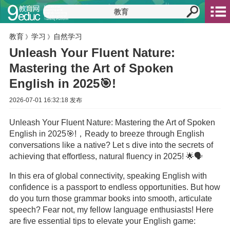
教育
学习
自然学习
》
》
Unleash Your Fluent Nature:
Mastering the Art of Spoken
English in 2025🎯!
2026-07-01 16:32:18 发布
Unleash Your Fluent Nature: Mastering the Art of Spoken
English in 2025🎯!，Ready to breeze through English
conversations like a native? Let s dive into the secrets of
achieving that effortless, natural fluency in 2025! 🌟🗣️
In this era of global connectivity, speaking English with
confidence is a passport to endless opportunities. But how
do you turn those grammar books into smooth, articulate
speech? Fear not, my fellow language enthusiasts! Here
are five essential tips to elevate your English game: