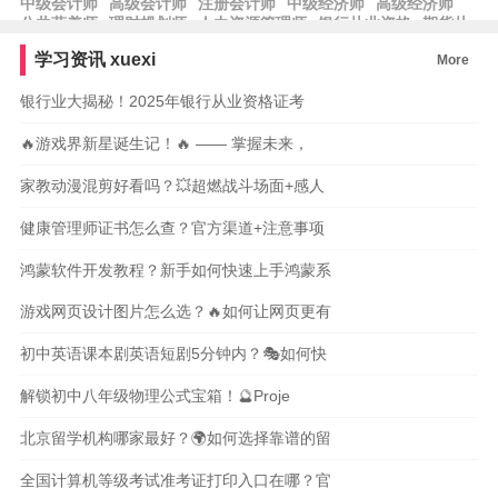
中级会计师
高级会计师
注册会计师
中级经济师
高级经济师
公共营养师
理财规划师
人力资源管理师
银行从业资格
期货从
业资格
基金从业资格
保育师
学习资讯
xuexi
More
银行业大揭秘！2025年银行从业资格证考
🔥游戏界新星诞生记！🔥 —— 掌握未来，
家教动漫混剪好看吗？💥超燃战斗场面+感人
健康管理师证书怎么查？官方渠道+注意事项
鸿蒙软件开发教程？新手如何快速上手鸿蒙系
游戏网页设计图片怎么选？🔥如何让网页更有
初中英语课本剧英语短剧5分钟内？🎭如何快
解锁初中八年级物理公式宝箱！🔮Proje
北京留学机构哪家最好？🌍如何选择靠谱的留
全国计算机等级考试准考证打印入口在哪？官