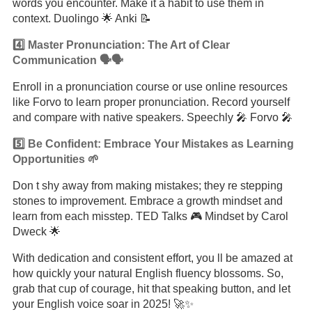
words you encounter. Make it a habit to use them in
context. Duolingo 🌟 Anki 📝
4️⃣ Master Pronunciation: The Art of Clear
Communication 🗣️🗣️
Enroll in a pronunciation course or use online resources
like Forvo to learn proper pronunciation. Record yourself
and compare with native speakers. Speechly 🎤 Forvo 🎤
5️⃣ Be Confident: Embrace Your Mistakes as Learning
Opportunities 🌱
Don t shy away from making mistakes; they re stepping
stones to improvement. Embrace a growth mindset and
learn from each misstep. TED Talks 🎮 Mindset by Carol
Dweck 🌟
With dedication and consistent effort, you ll be amazed at
how quickly your natural English fluency blossoms. So,
grab that cup of courage, hit that speaking button, and let
your English voice soar in 2025! 🚀✨