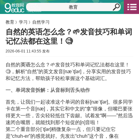
教育
学习
自然学习
》
》
自然的英语怎么念？🌱发音技巧和单词
记忆法都在这里！🧐
2026-06-01 11:43:55 发布
自然的
英语
怎么念？🌱发音技巧和单词记忆法都在这里！
🧐，解析“自然”的英文发音[næˈtʃər]，分享实用的发音技巧
和记忆方法，帮助孩子轻松掌握这个基础词汇。
一、单词发音拆解：从音标到舌头动作
首先，让我们一起读准这个单词的音标[næˈtʃər]。很多同学
卡在第一个音[næ]，其实它和中文的“拿”很像，但嘴巴要张
得更大一些，舌尖轻轻抵住下齿龈。试着发“啊——”然后迅
速闭合嘴唇，就能找到那个短促的[n]音啦！
第二个重音部分[ˈtʃər]稍微复杂一点，但只要记住它
是“chuh-er”的感觉就好。先发出“chuh”这个音，像在