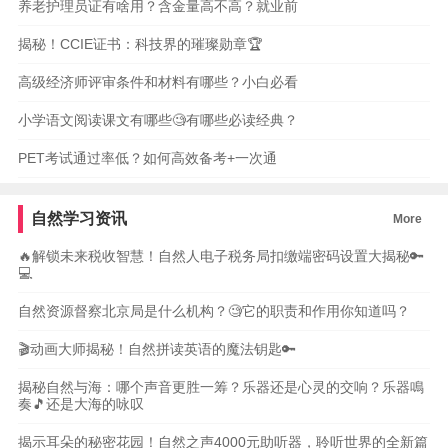
养老护理员证有啥用？含金量高不高？就业前
揭秘！CCIE证书：科技界的璀璨勋章🏆
高级经济师评审条件和材料有哪些？小白必看
小学语文阅读课文有哪些🧐有哪些必读经典？
PET考试通过率低？如何高效备考+一次通
自然学习资讯
More
🔥解锁未来税收智慧！自然人电子税务局扣缴端密码设置大揭秘🔑
💻
自然资源督察北京局是什么机构？🧐它的职责和作用你知道吗？
🎬动画大师揭秘！自然拼读英语的魔法钥匙🔑
揭秘自然与海：哪个声音更胜一筹？乐器还是心灵的交响？乐器鳴
奏🎵还是大海的咏叹
揭示耳朵的秘密花园！自然之声4000元助听器，聆听世界的全新篇