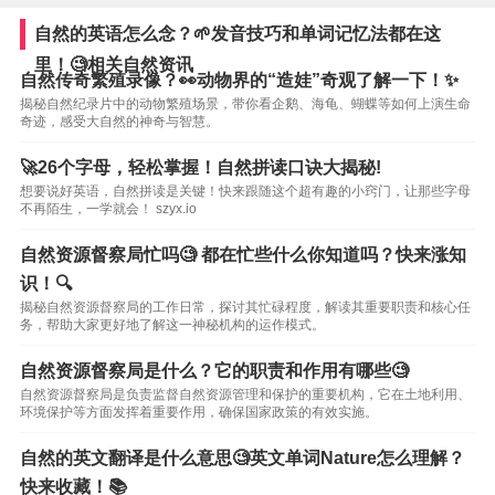
自然的英语怎么念？🌱发音技巧和单词记忆法都在这
里！🧐相关自然资讯
自然传奇繁殖录像？👀动物界的“造娃”奇观了解一下！✨
揭秘自然纪录片中的动物繁殖场景，带你看企鹅、海龟、蝴蝶等如何上演生命
奇迹，感受大自然的神奇与智慧。
🚀26个字母，轻松掌握！自然拼读口诀大揭秘!
想要说好英语，自然拼读是关键！快来跟随这个超有趣的小窍门，让那些字母
不再陌生，一学就会！ szyx.io
自然资源督察局忙吗🧐 都在忙些什么你知道吗？快来涨知
识！🔍
揭秘自然资源督察局的工作日常，探讨其忙碌程度，解读其重要职责和核心任
务，帮助大家更好地了解这一神秘机构的运作模式。
自然资源督察局是什么？它的职责和作用有哪些🧐
自然资源督察局是负责监督自然资源管理和保护的重要机构，它在土地利用、
环境保护等方面发挥着重要作用，确保国家政策的有效实施。
自然的英文翻译是什么意思🧐英文单词Nature怎么理解？
快来收藏！📚