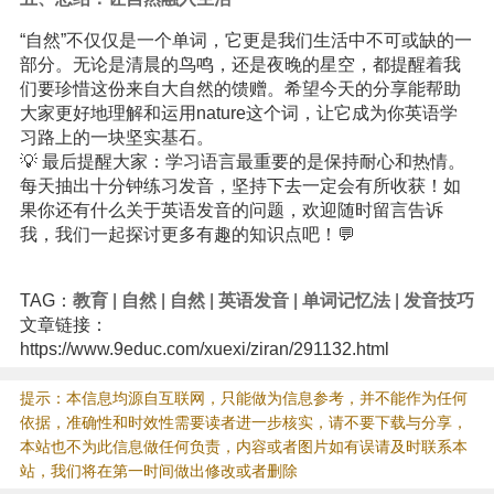
“自然”不仅仅是一个单词，它更是我们生活中不可或缺的一
部分。无论是清晨的鸟鸣，还是夜晚的星空，都提醒着我
们要珍惜这份来自大自然的馈赠。希望今天的分享能帮助
大家更好地理解和运用nature这个词，让它成为你英语学
习路上的一块坚实基石。
💡 最后提醒大家：学习语言最重要的是保持耐心和热情。
每天抽出十分钟练习发音，坚持下去一定会有所收获！如
果你还有什么关于英语发音的问题，欢迎随时留言告诉
我，我们一起探讨更多有趣的知识点吧！💬
TAG：
教育
|
自然
|
自然
|
英语发音
|
单词记忆法
|
发音技巧
文章链接：
https://www.9educ.com/xuexi/ziran/291132.html
提示：本信息均源自互联网，只能做为信息参考，并不能作为任何
依据，准确性和时效性需要读者进一步核实，请不要下载与分享，
本站也不为此信息做任何负责，内容或者图片如有误请及时联系本
站，我们将在第一时间做出修改或者删除