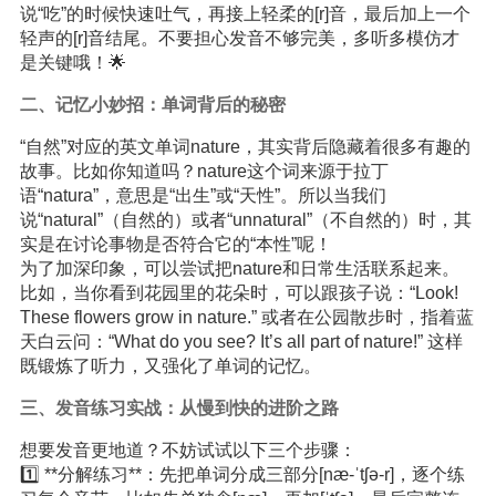
说“吃”的时候快速吐气，再接上轻柔的[r]音，最后加上一个
轻声的[r]音结尾。不要担心发音不够完美，多听多模仿才
是关键哦！🌟
二、记忆小妙招：单词背后的秘密
“自然”对应的英文单词nature，其实背后隐藏着很多有趣的
故事。比如你知道吗？nature这个词来源于拉丁
语“natura”，意思是“出生”或“天性”。所以当我们
说“natural”（自然的）或者“unnatural”（不自然的）时，其
实是在讨论事物是否符合它的“本性”呢！
为了加深印象，可以尝试把nature和日常生活联系起来。
比如，当你看到花园里的花朵时，可以跟孩子说：“Look!
These flowers grow in nature.” 或者在公园散步时，指着蓝
天白云问：“What do you see? It’s all part of nature!” 这样
既锻炼了听力，又强化了单词的记忆。
三、发音练习实战：从慢到快的进阶之路
想要发音更地道？不妨试试以下三个步骤：
1️⃣ **分解练习**：先把单词分成三部分[næ-ˈtʃə-r]，逐个练