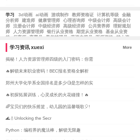
学习
3d动画
ai动画
游戏制作
教师资格证
计算机等级
金融
分析师
建造师
健康管理师
心理咨询师
中级会计师
高级会计
师
注册会计师
中级经济师
高级经济师
公共营养师
理财规划
师
人力资源管理师
银行从业资格
期货从业资格
基金从业资
格
保育师
育婴员
养老护理员
劳资专管员
医师资格
护士资
格
律师资格
工程师
工程造价
报关员
学习资讯
xuexi
More
揭秘！人力资源管理师四级的入门密码：你需
🔥解锁未来职业密码！BEC报名资格全解析
郑州大学化学系全国排名是多少🧐是怎样的实
🔥初探拓展训练，心灵成长的火花碰撞！🔥
🌈宝贝们的快乐摇篮，幼儿园的温馨颂歌🎈!
🌊💧Unlocking the Secr
Python：编程界的魔法棒，解锁无限趣