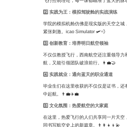
飞行控制理论，每一课都瞄准了蓝天的脉动。
2️⃣ 实践为王：模拟驾驶舱的实战演练
学院的模拟机舱仿佛是现实版的天空之城
紧张刺激。icao Simulator 🛩️💨
3️⃣ 创新
教育
：培养明日航空领袖
不仅仅教授飞行，西南航空还注重领导力
航，又能引领团队破浪前行。👩‍💼🤝
4️⃣ 实践就业：通向蓝天的职业通道
毕业生们在这里收获的不仅仅是证书，还
中起航。👨‍💼✈️💼
5️⃣ 文化氛围：热爱航空的大家庭
在这里，热爱飞行的人们共享同一片天空
同书写航空史上的新篇章。👨‍👩‍👧‍👦💫