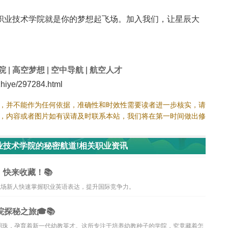
职业技术学院就是你的梦想起飞场。加入我们，让星辰大
院
|
高空梦想
|
空中导航
|
航空人才
iye/297284.html
，并不能作为任何依据，准确性和时效性需要读者进一步核实，请
，内容或者图片如有误请及时联系本站，我们将在第一时间做出修
业技术学院的秘密航道!相关职业资讯
，快来收藏！📚
职场新人快速掌握职业英语表达，提升国际竞争力。
探秘之旅🎓📚
明珠，孕育着新一代幼教英才。这所专注于培养幼教种子的学院，究竟藏着怎