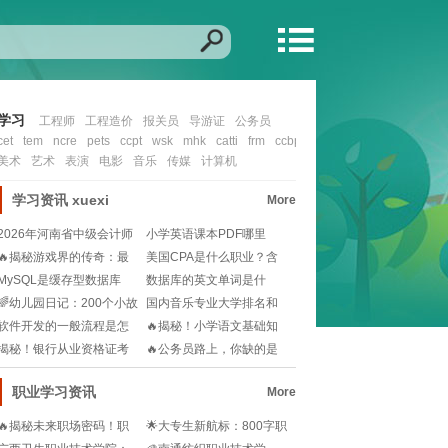
学习
工程师
工程造价
报关员
导游证
公务员
cet
tem
ncre
pets
ccpt
wsk
mhk
catti
frm
ccbp
cfa
nit
ccie
ocp
mcs
美术
艺术
表演
电影
音乐
传媒
计算机
学习资讯
xuexi
More
2026年河南省中级会计师
小学英语课本PDF哪里
报名时间还没公
找？🎓一键下载资源
🔥揭秘游戏界的传奇：最
美国CPA是什么职业？含
强制作人——木兰竹
金量高吗？一文帮
MySQL是缓存型数据库
数据库的英文单词是什
吗？还是有其他类
么？📚学习数据库从这
🌈幼儿园日记：200个小故
国内音乐专业大学排名和
事，解锁幼儿成
分数线怎么选？未来
软件开发的一般流程是怎
🔥揭秘！小学语文基础知
样的🧐想知道软件开
识宝典，从此告别阅
揭秘！银行从业资格证考
🔥公务员路上，你缺的是
试：历年真题重击率
一份高效学习指南🔥
职业学习资讯
More
🔥揭秘未来职场密码！职
🌟大专生新航标：800字职
业技术学院招生简章大曝
业生涯规划指南🎓💼