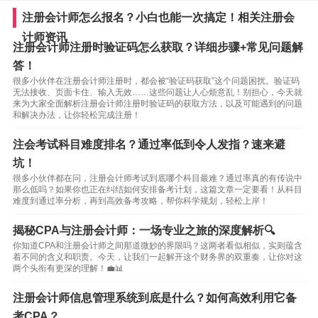
注册会计师怎么报名？小白也能一次搞定！相关注册会
计师资讯
注册会计师注册时验证码怎么获取？详细步骤+常见问题解
答！
很多小伙伴在注册会计师注册时，都会被“验证码获取”这个问题困扰。验证码
无法接收、页面卡住、输入无效……这些问题让人心烦意乱！别担心，今天就
来为大家全面解析注册会计师注册时验证码的获取方法，以及可能遇到的问题
和解决办法，让你轻松完成注册！
注会考试科目难度排名？通过率低到令人发指？速来避
坑！
很多小伙伴都在问，注册会计师考试到底哪个科目最难？通过率真的有传说中
那么低吗？如果你也正在纠结如何安排备考计划，这篇文章一定要看！从科目
难度到通过率分析，再到高效备考攻略，帮你科学规划，轻松上岸！
揭秘CPA与注册会计师：一场专业之旅的深度解析🔍
你知道CPA和注册会计师之间那道微妙的界限吗？这两者看似相似，实则蕴含
着不同的含义和职责。今天，让我们一起解开这个财务界的双重奏，让你对这
两个头衔有更深的理解！💼📊
注册会计师信息管理系统到底是什么？如何高效利用它备
考CPA？