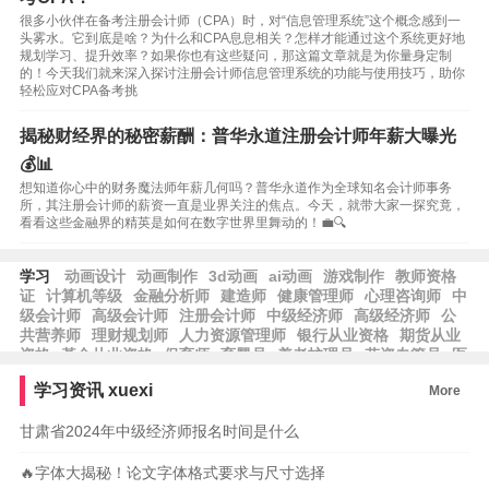
很多小伙伴在备考注册会计师（CPA）时，对“信息管理系统”这个概念感到一
头雾水。它到底是啥？为什么和CPA息息相关？怎样才能通过这个系统更好地
规划学习、提升效率？如果你也有这些疑问，那这篇文章就是为你量身定制
的！今天我们就来深入探讨注册会计师信息管理系统的功能与使用技巧，助你
轻松应对CPA备考挑
揭秘财经界的秘密薪酬：普华永道注册会计师年薪大曝光
💰📊
想知道你心中的财务魔法师年薪几何吗？普华永道作为全球知名会计师事务
所，其注册会计师的薪资一直是业界关注的焦点。今天，就带大家一探究竟，
看看这些金融界的精英是如何在数字世界里舞动的！💼🔍
学习
动画设计
动画制作
3d动画
ai动画
游戏制作
教师资格
证
计算机等级
金融分析师
建造师
健康管理师
心理咨询师
中
级会计师
高级会计师
注册会计师
中级经济师
高级经济师
公
共营养师
理财规划师
人力资源管理师
银行从业资格
期货从业
资格
基金从业资格
保育师
育婴员
养老护理员
劳资专管员
医
师资格
护士资格
律师资格
工程师
学习资讯
xuexi
More
甘肃省2024年中级经济师报名时间是什么
🔥字体大揭秘！论文字体格式要求与尺寸选择