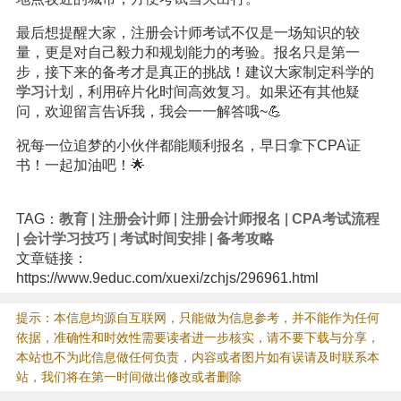
最后想提醒大家，注册会计师考试不仅是一场知识的较
量，更是对自己毅力和规划能力的考验。报名只是第一
步，接下来的备考才是真正的挑战！建议大家制定科学的
学习
计划，利用碎片化时间高效复习。如果还有其他疑
问，欢迎留言告诉我，我会一一解答哦~💪
祝每一位追梦的小伙伴都能顺利报名，早日拿下CPA证
书！一起加油吧！🌟
TAG：
教育
|
注册会计师
|
注册会计师报名
|
CPA考试流程
|
会计学习技巧
|
考试时间安排
|
备考攻略
文章链接：
https://www.9educ.com/xuexi/zchjs/296961.html
提示：本信息均源自互联网，只能做为信息参考，并不能作为任何
依据，准确性和时效性需要读者进一步核实，请不要下载与分享，
本站也不为此信息做任何负责，内容或者图片如有误请及时联系本
站，我们将在第一时间做出修改或者删除