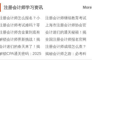
🧐有哪些必读经典？
效备考+一次通
注册会计师学习资讯
More
注册会计师怎么报名？小
注册会计师继续教育考试
白也能一次搞定！
题库哪里找？如何高效备
注册会计师考试难吗？零
上海市注册会计师协会官
考？
基础如何备考+高效通关？
网网址是多少？如何快速
注册会计师含金量到底有
会计迷们的通关秘籍！揭
找到相关信息？
多高？考证值不值得？职
秘2025注册会计师考试全
解锁会计师界新挑战！揭
全国注册会计师报名官网
场小白必看！
攻略🏆📚
秘2025中级注册会计师报
入口在哪？如何快速找到
会计迷们的春天来了！揭
注册会计师成绩怎么查？
名条件与要求🔍📊
网址？
秘注册会计师报名官网入
有哪些注意事项？
解锁CPA通关密码：2025
揭秘会计师之路：必考科
口🔍💰
注册会计师考试科目最佳
目&学习时间线🔍📊
搭档📈!