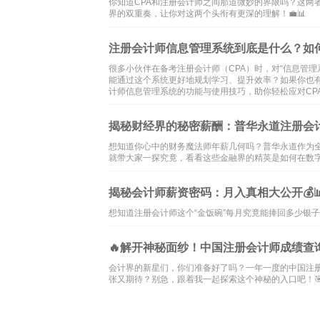
你知道CPA和注册会计师之间那道微妙的界限吗？这两
界的双重奏，让你对这两个头衔有更深的理解！💼📊
注册会计师信息管理系统到底是什么？如何
很多小伙伴在备考注册会计师（CPA）时，对“信息管理
能通过这个系统更好地规划学习、提升效率？如果你也
计师信息管理系统的功能与使用技巧，助你轻松应对CP
揭秘财经界的秘密薪酬：普华永道注册会计
想知道你心中的财务魔法师年薪几何吗？普华永道作为
就带大家一探究竟，看看这些金融界的精英是如何在数字世
揭秘会计师薪资密码：月入真相大公开💰
想知道注册会计师这个“金饭碗”每月究竟能捧回多少银子
🔥解开神秘面纱！中国注册会计师成绩查询
会计界的新星们，你们准备好了吗？一年一度的中国注册
张又期待？别急，跟着我一起探索这个神秘的入口吧！🎯