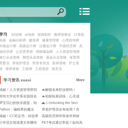
学习
3d动画
ai动画
游戏制作
教师资格证
计算机
等级
金融分析师
建造师
健康管理师
心理咨询师
中级会计师
高级会计师
注册会计师
中级经济师
高
级经济师
公共营养师
理财规划师
人力资源管理师
银行从业资格
期货从业资格
基金从业资格
保育师
育婴员
养老护理员
劳资专管员
医师资格
护士资
格
律师资格
工程师
工程造价
报关员
学习资讯
xuexi
More
揭秘！人力资源管理师四
🔥解锁未来职业密码！
级的入门密码：你需
BEC报名资格全解析
郑州大学化学系全国排名
🔥初探拓展训练，心灵成
是多少🧐是怎样的实
长的火花碰撞！🔥
🌈宝贝们的快乐摇篮，幼
🌊💧Unlocking the Secr
儿园的温馨颂歌🎈!
Python：编程界的魔法
养老护理员证有啥用？含
棒，解锁无限趣
金量高不高？就业前
揭秘！CCIE证书：科技界
高级经济师评审条件和材
的璀璨勋章🏆
料有哪些？小白必看
小学语文阅读课文有哪些
PET考试通过率低？如何高