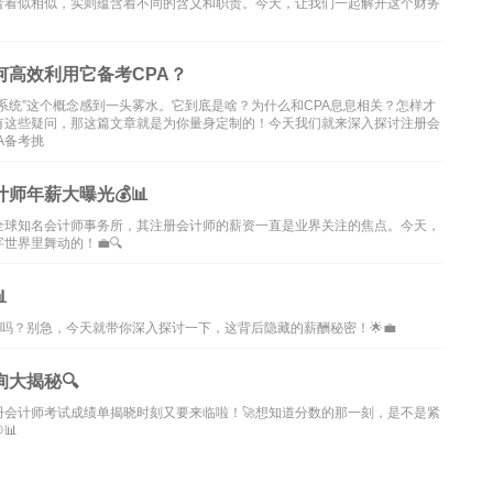
者看似相似，实则蕴含着不同的含义和职责。今天，让我们一起解开这个财务
高效利用它备考CPA？
系统”这个概念感到一头雾水。它到底是啥？为什么和CPA息息相关？怎样才
有这些疑问，那这篇文章就是为你量身定制的！今天我们就来深入探讨注册会
A备考挑
师年薪大曝光💰📊
全球知名会计师事务所，其注册会计师的薪资一直是业界关注的焦点。今天，
界里舞动的！💼🔍

吗？别急，今天就带你深入探讨一下，这背后隐藏的薪酬秘密！🌟💼
大揭秘🔍
会计师考试成绩单揭晓时刻又要来临啦！🚀想知道分数的那一刻，是不是紧
📊