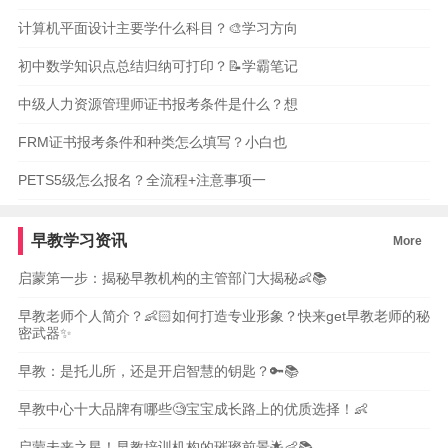
计算机平面设计主要学什么科目？🎨学习方向
初中数学知识点总结归纳可打印？📝学霸笔记
中级人力资源管理师证书报考条件是什么？想
FRM证书报考条件和种类怎么填写？小白也
PETS5级怎么报名？全流程+注意事项一
早教学习资讯
More
启蒙第一步：揭秘早教机构的主管部门大揭秘👶📚
早教老师个人简介？👶🏻如何打造专业形象？快来get早教老师的秘
密武器✨
早教：是托儿所，还是开启智慧的钥匙？🔑📚
早教中心十大品牌有哪些🧐宝宝成长路上的优质选择！👶
启蒙未来之星！早教培训机构的璀璨前景🌟👶📚