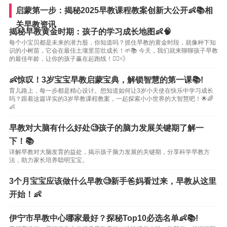
启蒙第一步：揭秘2025早教课程教案创新大公开👶📚相
关早教资讯
揭秘早教黄金时期：孩子的学习成长地图👶🧠
每个小宝贝都是未来的潜力股，你知道吗？抓住早教的黄金时段，就像种下知
识的小树苗，它会在最佳土壤里茁壮成长！🌱📚 今天，我们就来聊聊孩子早教
的最佳年龄，让你的孩子赢在起跑线！🏃‍♂️💨
👶惊叹！3岁宝宝早教启蒙宝典，解锁智慧的第一课📚!
育儿路上，每一步都是精心设计。想知道如何让3岁小天使在快乐中学习成长
吗？跟着这篇详实的3岁早教课程教案，一起探索小小世界的大智慧吧！🌟🌈
👶
早教对大脑有什么好处🧐孩子的脑力发展关键期了解一
下！📚
详解早教对大脑发育的益处，揭示孩子脑力发展的关键期，分享科学早教方
法，助力家长培养聪明宝宝。
3个月宝宝应该做什么早教🧐新手爸妈看过来，早教从这里
开始！👶
伊宁市早教中心哪家最好？探秘Top10必选名单👶📚!