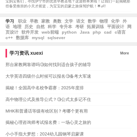
宝妈宝爸们，寻找伊宁市的优质早教圣地？这波榜单来啦！让我们一起揭晓那
些备受推崇的小天才摇篮，为宝宝的启蒙之旅保驾护航！🌟👶!
学习
职业
早教
家教
奥数
文学
语文
数学
物理
化学
外
语
地理
历史
自然
科学
专升本
考研
拓展训练
平面设计
网
页设计
软件开发
web前端
python
Java
php
cad
c语言
c++
数据库
mysql
sqlsever
学习资讯
xuexi
More
邢台家教网靠谱吗🧐如何找到适合孩子的辅导
大学英语四级什么时候可以报名🧐备考大军速
揭秘！全国高中名校争霸赛：2025年度排
高中物理公式及推导公式？🧐公式太多记不住
MHK和普通话等级有啥区别？考哪个更有用
揭秘心理咨询师考试报名费：一场心灵之旅的
小小手指大梦想：2024幼儿园钢琴启蒙课