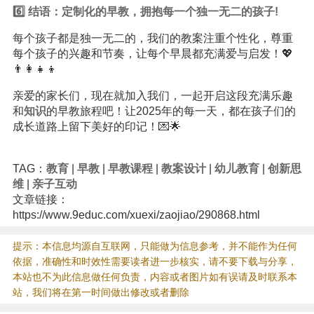
6️⃣ 结语：定制化的早教，拥抱每一个独一无二的孩子!
每个孩子都是独一无二的，我们的教案注重个性化，尊重
每个孩子的兴趣和节奏，让每个早晨都充满爱与启发！💖
👨‍👩‍👧‍👦
亲爱的家长们，现在就加入我们，一起开启这段充满乐趣
和
知识
的早教旅程吧！让2025年的每一天，都在孩子们的
成长道路上留下美好的印记！💌🌟
TAG：
教育
|
早教
|
早教课程
|
教案设计
|
幼儿教育
|
创新思
维
|
亲子互动
文章链接：
https://www.9educ.com/xuexi/zaojiao/290868.html
提示：本信息均源自互联网，只能做为信息参考，并不能作为任何
依据，准确性和时效性需要读者进一步核实，请不要下载与分享，
本站也不为此信息做任何负责，内容或者图片如有误请及时联系本
站，我们将在第一时间做出修改或者删除