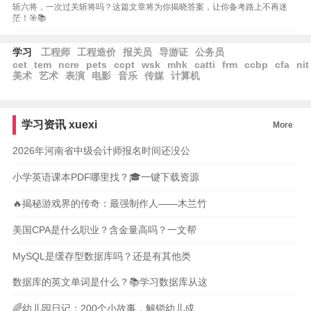
斩六将，一次过关斩将吗？这篇文章将为你揭晓答案，让你备考路上不再迷
茫！🎯📚
学习
工程师
工程造价
报关员
导游证
公务员
cet
tem
ncre
pets
ccpt
wsk
mhk
catti
frm
ccbp
cfa
nit
美术
艺术
表演
电影
音乐
传媒
计算机
学习资讯
xuexi
More
2026年河南省中级会计师报名时间还没公
小学英语课本PDF哪里找？🎓一键下载资源
🔥揭秘游戏界的传奇：最强制作人——木兰竹
美国CPA是什么职业？含金量高吗？一文帮
MySQL是缓存型数据库吗？还是有其他类
数据库的英文单词是什么？📚学习数据库从这
🌈幼儿园日记：200个小故事，解锁幼儿成