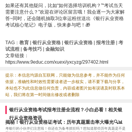
如果还有其他疑问，比如“如何选择培训机构？”“考试当天
需要注意什么？”欢迎在评论区留言哦！我会逐一为大家解
答~同时，还会随机抽取3位幸运粉丝送出《银行从业资格
考试核心笔记》电子版，快来参与吧！🎁
TAG：
教育
|
银行从业资格
|
银行从业资格
|
报考注册
|
考
试流程
|
备考技巧
|
金融知识
文章链接：
https://www.9educ.com/xuexi/yxcyzg/297402.html
提示：本信息均源自互联网，只能做为信息参考，并不能作为任何
依据，准确性和时效性需要读者进一步核实，请不要下载与分享，
本站也不为此信息做任何负责，内容或者图片如有误请及时联系本
站，我们将在第一时间做出修改或者删除
银行从业资格考试报考注册全流程？小白必看！相关银
行从业资格资讯
揭秘！银行从业资格证考试：历年真题重击率大曝光🔍📊
考银行的小伙伴们注意啦！你还在为备考抓狂吗？想知道那些历年真题是不是