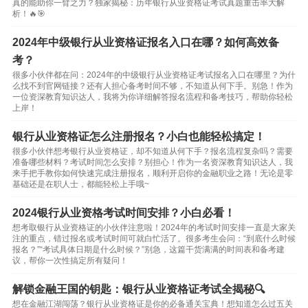
真的能助你一臂之力？独家揭秘：历年银行从业资格证考试真题重击率大解
析！🔥🎯
2024年中级银行从业资格证报名入口在哪？如何高效备
考？
很多小伙伴都在问：2024年的中级银行从业资格证考试报名入口在哪里？为什
么找不到官网链接？还有人担心备考时间不够，不知道从何下手。别急！作为
一位资深教育知识达人，我将为你详细解答报名流程和备考技巧，帮助你轻松
上岸！
银行从业资格证怎么注册报名？小白也能轻松搞定！
很多小伙伴想考银行从业资格证，却不知道从何下手？报名流程复杂吗？需要
准备哪些材料？考试时间怎么安排？别担心！作为一名资深教育知识达人，我
来手把手教你如何快速完成注册报名，顺利开启你的金融职业之路！无论是零
基础还是在职人士，都能轻松上手哦~
2024银行从业资格考试时间安排？小白必看！
想考取银行从业资格证的小伙伴注意啦！2024年的考试时间安排一直是大家关
注的重点，错过报名或考试时间可就白忙活了。很多考生会问：“到底什么时候
报名？”“考试具体日期是什么时候？”别急，这篇干货满满的时间表和备考建
议，帮你一次性搞定所有疑问！
解锁金融王国的钥匙：银行从业资格证考试全揭秘🔍
想在金融江湖闯荡？银行从业资格证是你的必备通关宝典！想知道怎么过五关