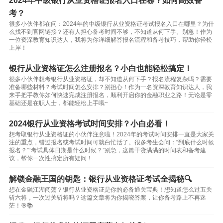
2024年中级银行从业资格证报名入口在哪？如何高效备
考？
很多小伙伴都在问：2024年的中级银行从业资格证考试报名入口在哪里？为什
么找不到官网链接？还有人担心备考时间不够，不知道从何下手。别急！作为
一位资深教育知识达人，我将为你详细解答报名流程和备考技巧，帮助你轻松
上岸！
银行从业资格证怎么注册报名？小白也能轻松搞定！
很多小伙伴想考银行从业资格证，却不知道从何下手？报名流程复杂吗？需要
准备哪些材料？考试时间怎么安排？别担心！作为一名资深教育知识达人，我
来手把手教你如何快速完成注册报名，顺利开启你的金融职业之路！无论是零
基础还是在职人士，都能轻松上手哦~
2024银行从业资格考试时间安排？小白必看！
想考取银行从业资格证的小伙伴注意啦！2024年的考试时间安排一直是大家关
注的重点，错过报名或考试时间可就白忙活了。很多考生会问：“到底什么时候
报名？”“考试具体日期是什么时候？”别急，这篇干货满满的时间表和备考建
议，帮你一次性搞定所有疑问！
解锁金融王国的钥匙：银行从业资格证考试全揭秘🔍
想在金融江湖闯荡？银行从业资格证是你的必备通关宝典！想知道怎么过五关
斩六将，一次过关斩将吗？这篇文章将为你揭晓答案，让你备考路上不再迷
茫！🎯📚