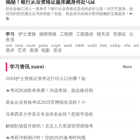
揭秘！银行从业资格证题库藏身何处🔍📊
想在金融江湖上一展身手？银行从业资格证是你的必经之路！但茫茫题海，如
何找到那把通往证书的钥匙？别急，我这就为你揭示那些隐藏的宝藏题库！🔑
📚
学习
护士资格
律师资格
工程师
工程造价
报关员
导游证
公
务员
cet
tem
ncre
pets
ccpt
wsk
mhk
catti
frm
ccbp
cfa
nit
美术
艺术
表演
电影
音乐
学习资讯
xuexi
More
2024护士资格证准考证打印入口在哪？如
🔥考试加油歌单来袭！决战考场，励志曲目助
基金从业资格考试2025官网报名流程？小
马来西亚大学音乐专业排名如何？想留学选校
解锁职场晋升密码！北京人力资源管理师报考
🔥考研冲刺倒计时！你的2025备考时间规