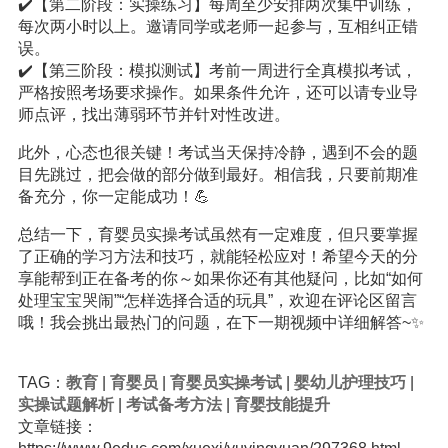
✔️【第二阶段：实操练习】每周至少安排两次集中训练，
每次两小时以上。邀请同学或老师一起参与，互相纠正错
误。
✔️【第三阶段：模拟测试】考前一周进行全真模拟考试，
严格按照考场要求操作。如果条件允许，还可以请专业导
师点评，找出薄弱环节并针对性改进。
此外，心态也很关键！考试当天保持冷静，遇到不会的题
目先跳过，把会做的部分做到最好。相信我，只要前期准
备充分，你一定能成功！💪
总结一下，育婴员实操考试虽然有一定难度，但只要掌握
了正确的学习方法和技巧，就能轻松应对！希望今天的分
享能帮到正在备考的你～如果你还有其他疑问，比如“如何
处理宝宝哭闹”“怎样选择合适的玩具”，欢迎在评论区留言
哦！我会挑出最热门的问题，在下一期视频中详细解答~✨
TAG：
教育
|
育婴员
|
育婴员实操考试
|
婴幼儿护理技巧
|
实操试题解析
|
考试备考方法
|
育婴技能提升
文章链接：