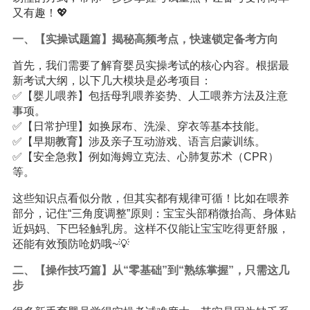
又有趣！💖
一、【实操试题篇】揭秘高频考点，快速锁定备考方向
首先，我们需要了解育婴员实操考试的核心内容。根据最
新考试大纲，以下几大模块是必考项目：
✅【婴儿喂养】包括母乳喂养姿势、人工喂养方法及注意
事项。
✅【日常护理】如换尿布、洗澡、穿衣等基本技能。
✅【早期
教育
】涉及亲子互动游戏、语言启蒙训练。
✅【安全急救】例如海姆立克法、心肺复苏术（CPR）
等。
这些知识点看似分散，但其实都有规律可循！比如在喂养
部分，记住“三角度调整”原则：宝宝头部稍微抬高、身体贴
近妈妈、下巴轻触乳房。这样不仅能让宝宝吃得更舒服，
还能有效预防呛奶哦~💡
二、【操作技巧篇】从“零基础”到“熟练掌握”，只需这几
步