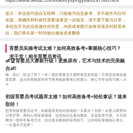
https://www.9educ.com/xuexi/yuyingyuan/297368.html
提示：本信息均源自互联网，只能做为信息参考，并不能作为任何
依据，准确性和时效性需要读者进一步核实，请不要下载与分享，
本站也不为此信息做任何负责，内容或者图片如有误请及时联系本
站，我们将在第一时间做出修改或者删除
育婴员实操考试太难？如何高效备考+掌握核心技巧？
求干货！相关育婴员资讯
👶🏆育婴员大赛新升级！更换尿布，艺术与技术的完美融
合👶!
嗨，亲们，听说了吗？一年一度的育婴员大赛即将迎来革新！不再是简单的速
度竞赛，这次的更换尿布环节将考验参赛者们的爱心、耐心与专业技巧哦！👶
🎉
初级育婴员考试题库太难？如何高效备考+轻松拿证？速来
取经！
想考初级育婴员证书，却被题库里的内容搞得一头雾水？别慌！从婴儿喂养到
日常护理，再到心理发展规律，这些知识点看似繁杂，其实有章可循。今天就
教你一套科学备考方法，结合真实案例和实用技巧，让你轻松掌握核心考点，
一次通关不是梦！