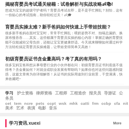
揭秘育婴员考试通关秘籍：试卷解析与实战攻略👶📚!
想成为宝宝的超级守护者吗？育婴员考试在即，是不是手忙脚乱？别怕，这有
一份贴心的考试指南，助你轻松过关！👶🎓
育婴员实操太难？新手爸妈如何快速上手带娃技能？
很多新手爸妈在面对宝宝时，常常手忙脚乱：喂奶姿势不对、拍嗝总漏奶、换
尿布慢吞吞……其实，这些都属于育婴员实操的核心内容！掌握正确的育婴技
能不仅能减轻父母负担，还能让宝宝更健康舒适。今天就来聊聊如何通过科学
方法轻松搞定育婴员实操难题，让带娃变得简单又高效！
初级育婴员证书含金量高吗？考了真的有用吗？
很多宝妈宝爸和想从事母婴行业的小伙伴都在问：初级育婴员证书到底值不值
得考？含金量如何？对就业或职业发展有帮助吗？如果你也对这些问题感到疑
惑，这篇文章将为你详细解答！从证书的实际用途到行业前景，干货满满，快
来收藏吧~
学习
护士资格
律师资格
工程师
工程造价
报关员
导游证
公
务员
cet
tem
ncre
pets
ccpt
wsk
mhk
catti
frm
ccbp
cfa
nit
美术
艺术
表演
电影
音乐
学习资讯
xuexi
More