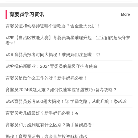
育婴员学习资讯
More
育婴员证和幼婴师证哪个更吃香？含金量大比拼！
👶💖【自治区技能大赛】育婴员新星璀璨升起：宝宝们的超级守护
者✨!
👶🍼育婴员报考时间大揭秘！准妈妈们注意啦！⏰!
👶💖揭秘新职业：2024育婴员的超级守护者使命!
育婴员是做什么工作的呀？新手妈妈必看！
育婴员2024试题太难？如何快速掌握答题技巧+备考攻略？
👶👶育婴员必考500题大揭秘！🚀 学霸之路，从此启航！📚👶👶
育婴员考几级最好？新手妈妈必看！🔥
育婴员和月嫂到底有什么区别？新手爸妈必看！
揭秘！育婴员证书：含金量与投资解析💰👶