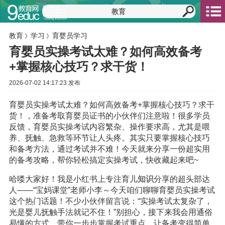
教育
学习
育婴员学习
》
》
育婴员实操考试太难？如何高效备考
+掌握核心技巧？求干货！
2026-07-02 14:17:23 发布
育婴员实操考试太难？如何高效备考+掌握核心技巧？求干
货！，准备考取育婴员证书的小伙伴们注意啦！很多学员
反馈，育婴员实操考试内容繁杂、操作要求高，尤其是喂
养、抚触、急救等环节让人头疼。其实只要掌握核心技巧
和备考方法，通过考试并不难！今天就来分享一份超实用
的备考攻略，帮你轻松搞定实操考试，快收藏起来吧~
哈喽大家好！我是小红书上专注育儿
知识
分享的超头部达
人——“宝妈课堂”老师小李～今天咱们聊聊育婴员实操考试
这个热门话题！不少小伙伴留言说：“实操考试太复杂了，
光是婴儿抚触手法就记不住！”别担心，接下来我会用通俗
易懂的方式，带你一步步掌握考试重点，让备考变得简单