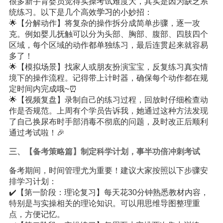
很多新手育婴员觉得实操考试难度大，其实是因为缺乏系
统练习。以下是几个高效
学习
的小妙招：
🌟【分解动作】将复杂的操作拆分成简单步骤，逐一攻
克。例如婴儿抚触可以分为头部、胸部、腹部、四肢四个
区域，每个区域的动作都单独练习，最后连贯起来就容易
多了！
🌟【模拟场景】找家人或朋友扮演宝宝，反复练习真实情
境下的操作流程。记得带上计时器，确保每个动作都在规
定时间内完成哦~⏰
🌟【视频复盘】录制自己的练习过程，回放时仔细检查动
作是否规范。上周有个学员告诉我，她通过这种方法发现
了自己换尿布时手部消毒不彻底的问题，及时改正后顺利
通过考试啦！🎉
三、【备考策略篇】制定科学计划，事半功倍冲刺考试
备考期间，时间管理尤为重要！建议大家按照以下步骤安
排学习计划：
✔️【第一阶段：理论复习】每天花30分钟熟悉教材内容，
特别是与实操相关的理论知识。可以用思维导图整理重
点，方便记忆。