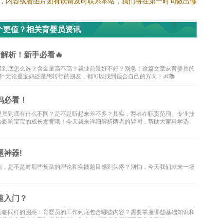
，内容或者图片如有误请及时联系本站，我们将在第一时间做出修
个更值？相关育婴员资讯
解析！新手必看🔥
级到底怎么选？含金量高不高？就业前景好不好？别急！这篇文章从育婴员的
~无论是宝妈还是想转行的朋友，都可以找到适合自己的方向！👶📚
妈必看！
婴员到底有什么不同？是不是听起来差不多？其实，两者在职责范围、专业技
会影响宝宝的成长发育哦！今天就来详细解析两者的异同，帮助大家科学选
题神器!
临，是不是对那些复杂的理论和实践题目感到头疼？别怕，今天我们就来一场
速入门？
面临同样的困惑：育婴员的工作到底包含哪些内容？需要掌握哪些基础知识和