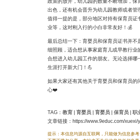
政策的放开，幼儿园的数量不断增加，保
出色，还有机会晋升为幼儿园教师或者管
值得一提的是，部分地区对持有保育员证
业等，这对刚入行的小白非常友好！💰
最后总结一下：育婴员和保育员证书并不
细照顾，适合想从事家庭育儿或早教行业
合想进入幼儿园工作的朋友。无论选择哪
生涯打开新大门！💪
如果大家还有其他关于育婴员和保育员的
心❤️
TAG：
教育
|
育婴员
|
育婴员
|
保育员
|
职
文章链接：https://www.9educ.com/xuexi/yu
提示：本信息均源自互联网，只能做为信息参考