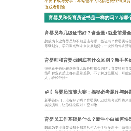
不要下载与分享，本站也不为此信息做任何负责
改或者删除
育婴员和保育员证书是一样的吗？考哪
育婴员考几级证书好？含金量+就业前景全
想成为专业育婴员却不知道该考哪一级证书？育婴员等
等级划分、学习重点到未来发展趋势，一次性给你讲清楚
育婴师和育婴员到底有什么区别？新手爸
很多新手爸妈在选择育儿服务时都会纠结：育婴师和育
能和职业资质上都有显著差异。不了解这些区别，可能
人，轻松带娃~
👶🍼育婴员技能大赛：揭秘必考题库与解
新手爸妈们，准备好了吗？育婴员职业技能考试即将来
实战演练，让你轻松应对！🏆👶📚
育婴员工作基础是什么？新手小白如何快
想成为专业育婴员却不知道从何入手？很多新手小白都