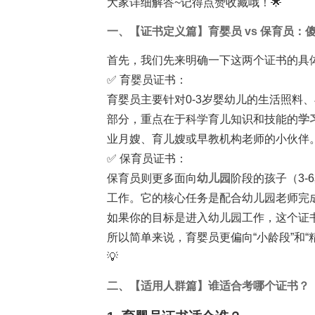
大家详细解答~记得点赞收藏哦！🌟
一、【证书定义篇】育婴员 vs 保育员：
首先，我们先来明确一下这两个证书的具
✅ 育婴员证书：
育婴员主要针对0-3岁婴幼儿的生活照料
部分，重点在于科学育儿知识和技能的
学
业月嫂、育儿嫂或早教机构老师的小伙伴
✅ 保育员证书：
保育员则更多面向
幼儿园
阶段的孩子（3
工作。它的核心任务是配合幼儿园老师完
如果你的目标是进入幼儿园工作，这个证
所以简单来说，育婴员更偏向“小龄段”和“
💡
二、【适用人群篇】谁适合考哪个证书？