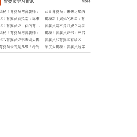
育婴员学习资讯
More
揭秘！育婴员与育婴师：
👶🍼育婴员：未来之星的
谁才是宝宝成长的小天
职业展望🌟
👶🍼育婴员新指南：标准
揭秘新手妈妈的救星：育
使？👼📚
升级，宝宝成长守护者🌟
婴员的等级划分🔍👶
👶🍼育婴员证，你的育儿
育婴员是不是月嫂？两者
路上第一站！🔍官方网站
区别在哪里？新手妈妈必
揭秘！育婴员与育婴师：
揭秘！育婴员证书：开启
速查指南!
看！
工作差异与薪酬解析👶🍼💰
亲子世界的大门🔑👶!
👶🔍育婴员证书查询大揭
育婴员和育婴师有啥区
秘：在线轻松get你的专业
别？考证选哪个更吃香？
育婴员最高是几级？考到
年度大揭秘：育婴员题库
认证!
新手必看！
顶级证书需要几步？速来
的更新频率，你get√了吗?
了解！