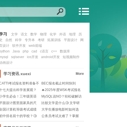
学习
文学
语文
数学
物理
化学
外语
地理
历
史
自然
科学
专升本
考研
拓展训练
平面设计
网
页设计
软件开发
web前端
python
Java
php
cad
c语言
c++
数据库
mysql
sqlsever
ios开发
android开发
短视频制作
动画设计
学习资讯
xuexi
More
CATTI考试报名资料准备不
BEC报名截止时间快到
全？这些关键
了？如何快速完成报
十七大提出科学发展观？
🔥2025年度WSK考试报名
📚那些年的政策解读
时间大揭秘！
小学生必会！三年级英语
MySQL说NO？轻松破解访
单词发音指南pho
问难题！ 해
平面设计图里面家具的尺
比较文学是什么🧐 文学研
寸是多少🧐如何正确
究的新视角，快来
全国计算机等级考试成绩
大学生播放电影时如何选
怎么查？官网查询步
择教育意义深刻的影
初中排名前十的学校？🧐
公务员考试太难了？掌握
如何选择适合孩子的
这些“法术”轻松上