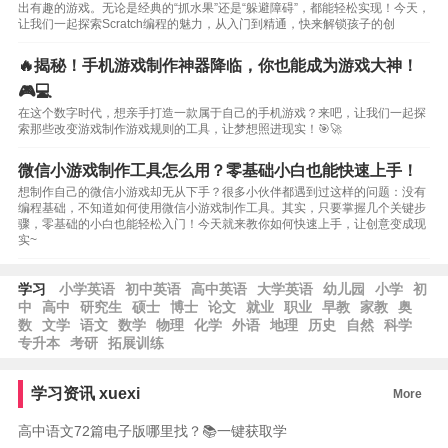
出有趣的游戏。无论是经典的“抓水果”还是“躲避障碍”，都能轻松实现！今天，
让我们一起探索Scratch编程的魅力，从入门到精通，快来解锁孩子的创
🔥揭秘！手机游戏制作神器降临，你也能成为游戏大神！
🎮💻
在这个数字时代，想亲手打造一款属于自己的手机游戏？来吧，让我们一起探
索那些改变游戏制作游戏规则的工具，让梦想照进现实！🎯🚀
微信小游戏制作工具怎么用？零基础小白也能快速上手！
想制作自己的微信小游戏却无从下手？很多小伙伴都遇到过这样的问题：没有
编程基础，不知道如何使用微信小游戏制作工具。其实，只要掌握几个关键步
骤，零基础的小白也能轻松入门！今天就来教你如何快速上手，让创意变成现
实~
学习
小学英语
初中英语
高中英语
大学英语
幼儿园
小学
初
中
高中
研究生
硕士
博士
论文
就业
职业
早教
家教
奥
数
文学
语文
数学
物理
化学
外语
地理
历史
自然
科学
专升本
考研
拓展训练
学习资讯
xuexi
More
高中语文72篇电子版哪里找？📚一键获取学