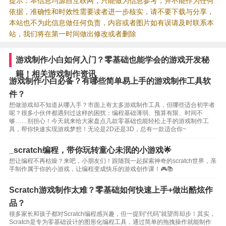
提示：本信息均源自互联网，只能做为信息参考，并不能作为任何
依据，准确性和时效性需要读者进一步核实，请不要下载与分享，
本站也不为此信息做任何负责，内容或者图片如有误请及时联系本
站，我们将在第一时间做出修改或者删除
游戏制作小白如何入门？零基础也能学会的游戏开发秘
籍！相关游戏制作资讯
游戏制作小白必备？有哪些简单易上手的游戏制作工具软
件？
想做游戏却不知道从哪入手？市面上有太多游戏制作工具，但哪些适合初学者
呢？很多小伙伴都遇到过这样的困扰：编程基础薄弱、预算有限、时间不
够……别担心！今天就来给大家盘点几款零基础也能轻松上手的游戏制作工
具，帮你快速实现游戏梦想！无论是2D还是3D，总有一款适合你~
_scratch编程，带你玩转童心未泯的小游戏🌟
想让编程不再枯燥？来吧，小朋友们！跟随我一起探索神奇的scratch世界，亲
手制作属于你的小游戏，让编程变成快乐的游戏创作课！🎮📚
Scratch游戏制作太难？零基础如何快速上手+做出酷炫作
品？
很多家长和孩子都对Scratch编程感兴趣，但一提到“代码”就望而却步！其实，
Scratch是专为零基础设计的图形化编程工具，通过简单的拖拽操作就能制作