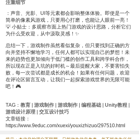
注重细节
：声音、光影、UI等元素都会影响整体体验。即使是一个
简单的像素风游戏，只要用心打磨，也能让人眼前一亮！
💡 小贴士：多观察市面上热门游戏的设计思路，分析它们
为什么受欢迎，从中汲取灵感！✨
总结一下，游戏制作虽然看似复杂，但只要找到正确的方
向并坚持不懈地学习，任何人都可以实现自己的梦想！未
来的趋势也更加倾向于低门槛的创作工具和跨学科合作，
所以现在正是入坑的好时机～最后提醒大家，不要害怕失
败，每一次尝试都是成长的机会！如果有任何问题，欢迎
在评论区留言互动，让我们一起探索游戏世界的无限可能
吧！🎮
TAG：
教育
|
游戏制作
|
游戏制作
|
编程基础
|
Unity教程
|
游戏设计原理
|
交互设计技巧
文章链接：
https://www.9educ.com/xuexi/youxizhizuo/297510.html