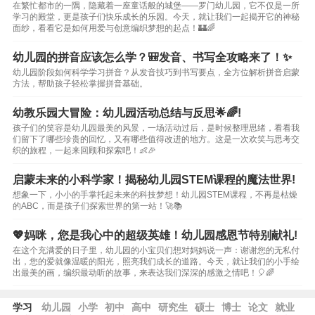
在繁忙都市的一隅，隐藏着一座童话般的城堡——罗门幼儿园，它不仅是一所
学习的殿堂，更是孩子们快乐成长的乐园。今天，就让我们一起揭开它的神秘
面纱，看看它是如何用爱与创意编织梦想的起点！🏰🌈
幼儿园的拼音应该怎么学？🎒发音、书写全攻略来了！✨
幼儿园阶段如何科学学习拼音？从发音技巧到书写要点，全方位解析拼音启蒙
方法，帮助孩子轻松掌握拼音基础。
幼教乐园大冒险：幼儿园活动总结与反思🌟🌈!
孩子们的笑容是幼儿园最美的风景，一场活动过后，是时候整理思绪，看看我
们留下了哪些珍贵的回忆，又有哪些值得改进的地方。这是一次欢笑与思考交
织的旅程，一起来回顾和探索吧！👶🎉
启蒙未来的小科学家！揭秘幼儿园STEM课程的魔法世界!
想象一下，小小的手掌托起未来的科技梦想！幼儿园STEM课程，不再是枯燥
的ABC，而是孩子们探索世界的第一站！🚀📚
💖妈咪，您是我心中的超级英雄！幼儿园感恩节特别献礼!
在这个充满爱的日子里，幼儿园的小宝贝们想对妈妈说一声：谢谢您的无私付
出，您的爱就像温暖的阳光，照亮我们成长的道路。今天，就让我们的小手绘
出最美的画，编织最动听的故事，来表达我们深深的感激之情吧！🎈🌈
学习
幼儿园
小学
初中
高中
研究生
硕士
博士
论文
就业