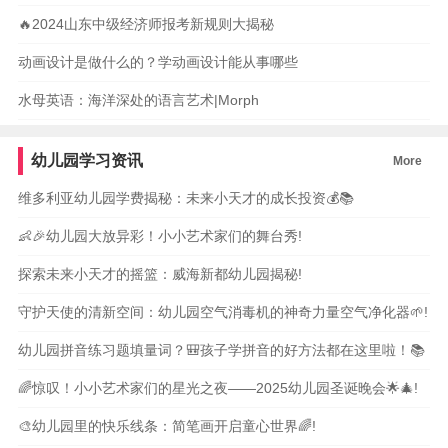
🔥2024山东中级经济师报考新规则大揭秘
动画设计是做什么的？学动画设计能从事哪些
水母英语：海洋深处的语言艺术|Morph
幼儿园学习资讯
More
维多利亚幼儿园学费揭秘：未来小天才的成长投资💰📚
👶🎉幼儿园大放异彩！小小艺术家们的舞台秀!
探索未来小天才的摇篮：威海新都幼儿园揭秘!
守护天使的清新空间：幼儿园空气消毒机的神奇力量空气净化器🌱!
幼儿园拼音练习题填量词？🎒孩子学拼音的好方法都在这里啦！📚
🌈惊叹！小小艺术家们的星光之夜——2025幼儿园圣诞晚会🌟🎄!
🎨幼儿园里的快乐线条：简笔画开启童心世界🌈!