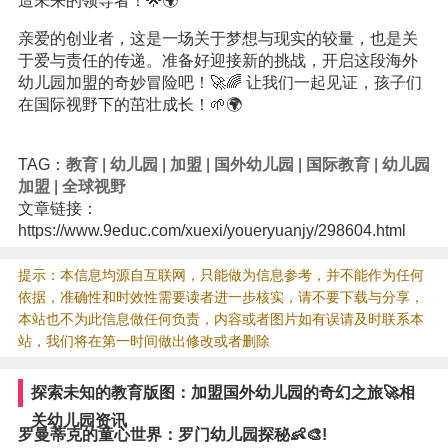
造未来的领导者！🌟🌍
亲爱的创业者，这是一场关于梦想与现实的较量，也是关
于爱与责任的传递。准备好迎接新的挑战，开启这段海外
幼儿园加盟的奇妙冒险吧！🚀🌈 让我们一起见证，孩子们
在国际视野下的茁壮成长！🌱🌍
TAG：
教育
|
幼儿园
|
加盟
|
国外幼儿园
|
国际教育
|
幼儿园
加盟
|
全球视野
文章链接：
https://www.9educ.com/xuexi/youeryuanjy/298604.html
提示：本信息均源自互联网，只能做为信息参考，并不能作为任何
依据，准确性和时效性需要读者进一步核实，请不要下载与分享，
本站也不为此信息做任何负责，内容或者图片如有误请及时联系本
站，我们将在第一时间做出修改或者删除
探索未知的教育版图：加盟国外幼儿园的奇幻之旅🚀相
关幼儿园资讯
罗曼蒂克的童心世界：罗门幼儿园探秘👶🎨!