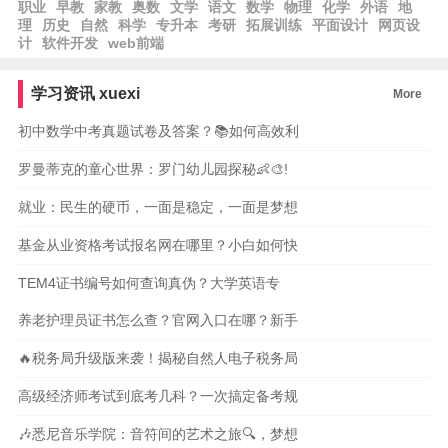
职业
早教
家教
奥数
文学
语文
数学
物理
化学
外语
地
理
历史
自然
科学
专升本
考研
拓展训练
平面设计
网页设
计
软件开发
web前端
学习资讯
xuexi
More
初中数学中考真题试卷及答案？📚如何高效利
罗曼蒂克的童心世界：罗门幼儿园探秘👶🎨!
就业：民生的硬币，一面是稳定，一面是梦想
基金从业资格考试报名网在哪里？小白如何快
TEM4证书编号如何查询真伪？大学英语专
养老护理员证书怎么查？官网入口在哪？新手
🔥税务局升级版来袭！揭秘自然人电子税务局
高级经济师考试到底考几科？一次搞定备考规
🎶悉尼音乐学院：音符间的艺术之旅🔍，梦想