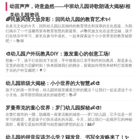
幼苗声声，诗意盎然——中班幼儿园诗歌朗诵大揭秘!相
关幼儿园资讯
🌈民族风情大放异彩：回民幼儿园的教育艺术✨!
在多元文化的今天，回民幼儿园以其独特的教育理念和深厚的文化底蕴，为我
们揭示了一个温馨而富有教育智慧的新篇章。👶📚民族文化在这里交融，孩子
们在快乐中学习，家长在参与中成长。一起来探索这个小小世界里的教育秘密
吧！✨📚🎒
🎨幼儿园户外玩教具DIY：激发童心的创意工场!
想象一下，孩子们在阳光下欢笑，手中握着自己亲手制作的玩教具，那是多么
宝贵的创造力启蒙时刻！快来跟随我们的脚步，探索如何用简单材料打造寓教
于乐的户外宝藏吧！🌳🎈
幼儿园班级大揭秘：小小世界的大智慧👶🎨
孩子们的第一所学校，幼儿园班级里藏着怎样的魔法？让我们一起走进这个小
小天地，探寻那些萌娃成长的秘密吧！📚🌈
罗曼蒂克的童心世界：罗门幼儿园探秘👶🎨!
在繁忙都市的一隅，隐藏着一座童话般的城堡——罗门幼儿园，它不仅是一所
学习的殿堂，更是孩子们快乐成长的乐园。今天，就让我们一起揭开它的神秘
面纱，看看它是如何用爱与创意编织梦想的起点！🏰🌈
幼儿园的拼音应该怎么学？🎒发音、书写全攻略来了！✨