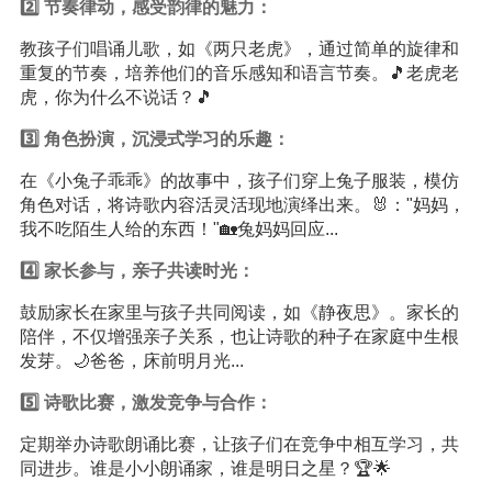
2️⃣ 节奏律动，感受韵律的魅力：
教孩子们唱诵儿歌，如《两只老虎》，通过简单的旋律和
重复的节奏，培养他们的音乐感知和语言节奏。🎵老虎老
虎，你为什么不说话？🎵
3️⃣ 角色扮演，沉浸式
学习
的乐趣：
在《小兔子乖乖》的故事中，孩子们穿上兔子服装，模仿
角色对话，将诗歌内容活灵活现地演绎出来。🐰："妈妈，
我不吃陌生人给的东西！"🏡兔妈妈回应...
4️⃣ 家长参与，亲子共读时光：
鼓励家长在家里与孩子共同阅读，如《静夜思》。家长的
陪伴，不仅增强亲子关系，也让诗歌的种子在家庭中生根
发芽。🌙爸爸，床前明月光...
5️⃣ 诗歌比赛，激发竞争与合作：
定期举办诗歌朗诵比赛，让孩子们在竞争中相互学习，共
同进步。谁是小小朗诵家，谁是明日之星？🏆🌟