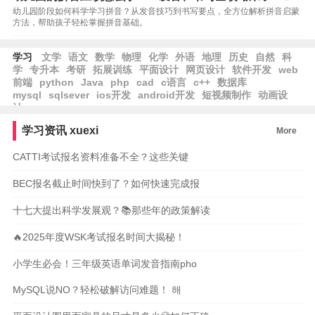
幼儿园阶段如何科学学习拼音？从发音技巧到书写要点，全方位解析拼音启蒙
方法，帮助孩子轻松掌握拼音基础。
学习
文学
语文
数学
物理
化学
外语
地理
历史
自然
科
学
专升本
考研
拓展训练
平面设计
网页设计
软件开发
web
前端
python
Java
php
cad
c语言
c++
数据库
mysql
sqlsever
ios开发
android开发
短视频制作
动画设
计
学习资讯
xuexi
More
CATTI考试报名资料准备不全？这些关键
BEC报名截止时间快到了？如何快速完成报
十七大提出科学发展观？📚那些年的政策解读
🔥2025年度WSK考试报名时间大揭秘！
小学生必会！三年级英语单词发音指南pho
MySQL说NO？轻松破解访问难题！ 해