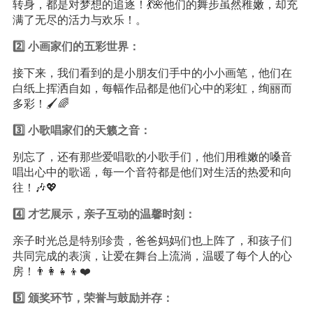
转身，都是对梦想的追逐！💃🌺他们的舞步虽然稚嫩，却充
满了无尽的活力与欢乐！。
2️⃣ 小画家们的五彩世界：
接下来，我们看到的是小朋友们手中的小小画笔，他们在
白纸上挥洒自如，每幅作品都是他们心中的彩虹，绚丽而
多彩！🖌🌈
3️⃣ 小歌唱家们的天籁之音：
别忘了，还有那些爱唱歌的小歌手们，他们用稚嫩的嗓音
唱出心中的歌谣，每一个音符都是他们对生活的热爱和向
往！🎶💖
4️⃣ 才艺展示，亲子互动的温馨时刻：
亲子时光总是特别珍贵，爸爸妈妈们也上阵了，和孩子们
共同完成的表演，让爱在舞台上流淌，温暖了每个人的心
房！👨‍👩‍👧‍👦❤️
5️⃣ 颁奖环节，荣誉与鼓励并存：