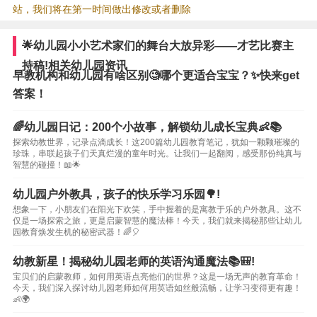
站，我们将在第一时间做出修改或者删除
🌟幼儿园小小艺术家们的舞台大放异彩——才艺比赛主
持稿!相关幼儿园资讯
早教机构和幼儿园有啥区别🧐哪个更适合宝宝？✨快来get
答案！
🌈幼儿园日记：200个小故事，解锁幼儿成长宝典👶📚
探索幼教世界，记录点滴成长！这200篇幼儿园教育笔记，犹如一颗颗璀璨的
珍珠，串联起孩子们天真烂漫的童年时光。让我们一起翻阅，感受那份纯真与
智慧的碰撞！📖🌟
幼儿园户外教具，孩子的快乐学习乐园🌳!
想象一下，小朋友们在阳光下欢笑，手中握着的是寓教于乐的户外教具。这不
仅是一场探索之旅，更是启蒙智慧的魔法棒！今天，我们就来揭秘那些让幼儿
园教育焕发生机的秘密武器！🌈🎈
幼教新星！揭秘幼儿园老师的英语沟通魔法📚🎒!
宝贝们的启蒙教师，如何用英语点亮他们的世界？这是一场无声的教育革命！
今天，我们深入探讨幼儿园老师如何用英语如丝般流畅，让学习变得更有趣！
👶🌍