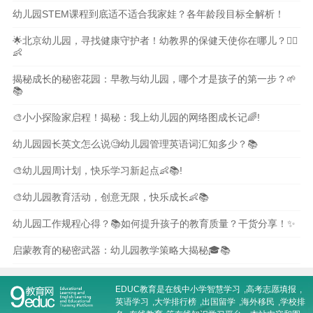
幼儿园STEM课程到底适不适合我家娃？各年龄段目标全解析！
🌟北京幼儿园，寻找健康守护者！幼教界的保健天使你在哪儿？👩‍⚕️
👶
揭秘成长的秘密花园：早教与幼儿园，哪个才是孩子的第一步？🌱
📚
🎨小小探险家启程！揭秘：我上幼儿园的网络图成长记🌈!
幼儿园园长英文怎么说🧐幼儿园管理英语词汇知多少？📚
🎨幼儿园周计划，快乐学习新起点👶📚!
🎨幼儿园教育活动，创意无限，快乐成长👶📚
幼儿园工作规程心得？📚如何提升孩子的教育质量？干货分享！✨
启蒙教育的秘密武器：幼儿园教学策略大揭秘🎓📚
EDUC教育是在线
中小学智慧学习
,
高考志愿填报
,
英语学习
,
大学排行榜
,
出国留学
,
海外移民
,
学校排