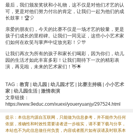
最后，我们颁发奖状和小礼物，这不仅是对他们才艺的认
可，更是对他们努力付出的肯定，让我们一起为他们的成
长鼓掌！🏆🎈
亲爱的朋友们，今天的比赛不仅是一场才艺的较量，更是
孩子们成长的里程碑。让我们一同见证，这些小小艺术家
们如何在欢笑与掌声中绽放光彩！🎈🎊
让我们再次为所有的孩子和家长们喝彩，因为你们，幼儿
园的生活才如此丰富多彩！让我们期待下一次的精彩表
演，再见啦，未来的艺术家们！👋🌟
TAG：
教育
|
幼儿园
|
幼儿园才艺
|
比赛主持稿
|
小小艺术
家
|
幼儿园生活
|
激情表演
文章链接：
https://www.9educ.com/xuexi/youeryuanjy/297524.html
提示：本信息均源自互联网，只能做为信息参考，并不能作为任何
依据，准确性和时效性需要读者进一步核实，请不要下载与分享，
本站也不为此信息做任何负责，内容或者图片如有误请及时联系本