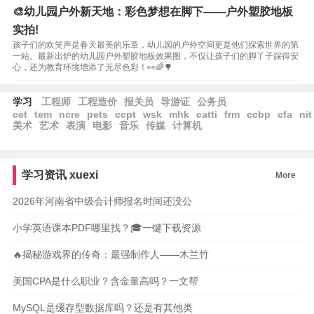
🎨幼儿园户外新天地：彩色梦想在脚下——户外塑胶地板
实拍!
孩子们的欢笑声是春天最美的乐章，幼儿园的户外空间更是他们探索世界的第
一站。最新出炉的幼儿园户外塑胶地板效果图，不仅让孩子们的脚丫子踩得安
心，还为教育环境增添了无尽色彩！👀🌈🌳
学习
工程师
工程造价
报关员
导游证
公务员
cet
tem
ncre
pets
ccpt
wsk
mhk
catti
frm
ccbp
cfa
nit
美术
艺术
表演
电影
音乐
传媒
计算机
学习资讯
xuexi
More
2026年河南省中级会计师报名时间还没公
小学英语课本PDF哪里找？🎓一键下载资源
🔥揭秘游戏界的传奇：最强制作人——木兰竹
美国CPA是什么职业？含金量高吗？一文帮
MySQL是缓存型数据库吗？还是有其他类