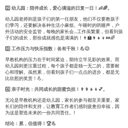
2️⃣ 幼儿园：陪伴成长，爱心满溢的日复一日！👶🌈。
幼儿园老师则是孩子们的第一任朋友，他们不仅要教孩子
们
学习
，还要解决各种生活小麻烦。午睡时的哄睡声，户
外活动的安全监管，每晚的家长会...工作虽繁重，但看到孩
子们的成长，那份成就感也是满满的！👨‍🏫👩‍👧‍👦💤🌈
3️⃣ 工作压力与快乐指数：各有千秋！💪😊
早教机构的压力在于时间紧迫，期待立竿见影的效果。而
幼儿园则更注重过程，每个孩子都是独一无二的，需要耐
心和理解。虽然累，但看到孩子们一点点的进步，都是无
比欣慰的奖赏！💪。
4️⃣ 亲子时光：共同成长的甜蜜负担！👨‍👩‍👧‍👦💕。
无论是早教机构还是幼儿园，家长的参与都至关重要。家
长们的陪伴和支持，让
教育
工作者们感到疲惫但幸福，因
为这是塑造未来的一份共同责任。!
结论：累，但值得！🏆💪