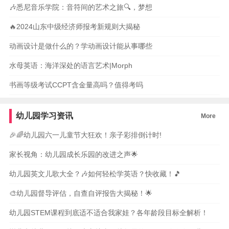
🎶悉尼音乐学院：音符间的艺术之旅🔍，梦想
🔥2024山东中级经济师报考新规则大揭秘
动画设计是做什么的？学动画设计能从事哪些
水母英语：海洋深处的语言艺术|Morph
书画等级考试CCPT含金量高吗？值得考吗
幼儿园学习资讯
More
🎉🌈幼儿园六一儿童节大狂欢！亲子彩排倒计时!
家长视角：幼儿园成长乐园的改进之声🌟
幼儿园英文儿歌大全？🎶如何轻松学英语？快收藏！🎵
🎨幼儿园督导评估，自查自评报告大揭秘！🌟
幼儿园STEM课程到底适不适合我家娃？各年龄段目标全解析！