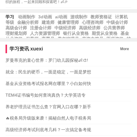
织的旅程，一起来回顾和探索吧！👶🎉
学习
动画制作
3d动画
ai动画
游戏制作
教师资格证
计算机
等级
金融分析师
建造师
健康管理师
心理咨询师
中级会计师
高级会计师
注册会计师
中级经济师
高级经济师
公共营养师
理财规划师
人力资源管理师
银行从业资格
期货从业资格
基金
从业资格
保育师
育婴员
养老护理员
劳资专管员
医师资格
护
士资格
律师资格
工程师
工程造价
学习资讯
xuexi
More
罗曼蒂克的童心世界：罗门幼儿园探秘👶🎨!
就业：民生的硬币，一面是稳定，一面是梦想
基金从业资格考试报名网在哪里？小白如何快
TEM4证书编号如何查询真伪？大学英语专
养老护理员证书怎么查？官网入口在哪？新手
🔥税务局升级版来袭！揭秘自然人电子税务局
高级经济师考试到底考几科？一次搞定备考规