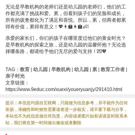
无论是早教机构的老师们还是幼儿园的老师们，他们的工
作都充满了挑战和爱。累，但看到孩子们的笑脸和成长，
所有的疲惫都化为了满足和喜悦。所以，累，但两者都累
得有价值，累得有意义！💖👨‍🏫👩‍🏫👶!
亲爱的家长们，你们的孩子在哪里度过他们的黄金时光？
是早教机构的探索之旅，还是幼儿园的温馨怀抱？无论选
择哪条路，都请给予他们无尽的爱与支持！💌💖
TAG：
教育
|
幼儿园
|
早教机构
|
幼儿园
|
累
|
教育工作者
|
亲子时光
文章链接：
https://www.9educ.com/xuexi/youeryuanjy/291410.html
提示：本信息均源自互联网，只能做为信息参考，并不能作为任何
依据，准确性和时效性需要读者进一步核实，请不要下载与分享，
本站也不为此信息做任何负责，内容或者图片如有误请及时联系本
站，我们将在第一时间做出修改或者删除