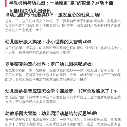
早教机构与幼儿园：一场谁更“累”的较量？👶📚👨‍🏫
👩‍🏫!相关幼儿园资讯
🎨幼儿园户外玩教具DIY：激发童心的创意工场!
想象一下，孩子们在阳光下欢笑，手中握着自己亲手制作的玩教具，那是多么
宝贵的创造力启蒙时刻！快来跟随我们的脚步，探索如何用简单材料打造寓教
于乐的户外宝藏吧！🌳🎈
幼儿园班级大揭秘：小小世界的大智慧👶🎨
孩子们的第一所学校，幼儿园班级里藏着怎样的魔法？让我们一起走进这个小
小天地，探寻那些萌娃成长的秘密吧！📚🌈
罗曼蒂克的童心世界：罗门幼儿园探秘👶🎨!
在繁忙都市的一隅，隐藏着一座童话般的城堡——罗门幼儿园，它不仅是一所
学习的殿堂，更是孩子们快乐成长的乐园。今天，就让我们一起揭开它的神秘
面纱，看看它是如何用爱与创意编织梦想的起点！🏰🌈
幼儿园的拼音应该怎么学？🎒发音、书写全攻略来了！✨
幼儿园阶段如何科学学习拼音？从发音技巧到书写要点，全方位解析拼音启蒙
方法，帮助孩子轻松掌握拼音基础。
幼教乐园大冒险：幼儿园活动总结与反思🌟🌈!
孩子们的笑容是幼儿园最美的风景，一场活动过后，是时候整理思绪，看看我
们留下了哪些珍贵的回忆，又有哪些值得改进的地方。这是一次欢笑与思考交