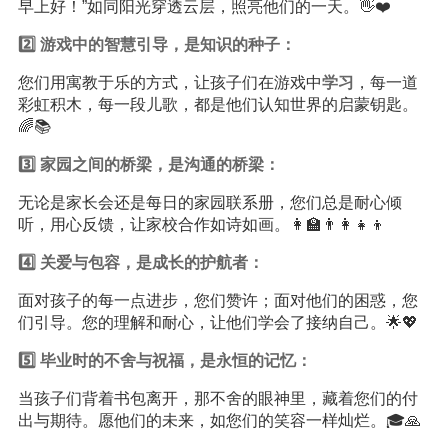
早上好！”如同阳光穿透云层，照亮他们的一天。👋❤️
2️⃣ 游戏中的智慧引导，是
知识
的种子：
您们用寓教于乐的方式，让孩子们在游戏中
学习
，每一道
彩虹积木，每一段儿歌，都是他们认知世界的启蒙钥匙。
🌈📚
3️⃣ 家园之间的桥梁，是沟通的桥梁：
无论是家长会还是每日的家园联系册，您们总是耐心倾
听，用心反馈，让家校合作如诗如画。👩‍🏫👨‍👩‍👧‍👦
4️⃣ 关爱与包容，是成长的护航者：
面对孩子的每一点进步，您们赞许；面对他们的困惑，您
们引导。您的理解和耐心，让他们学会了接纳自己。🌟💖
5️⃣ 毕业时的不舍与祝福，是永恒的记忆：
当孩子们背着书包离开，那不舍的眼神里，藏着您们的付
出与期待。愿他们的未来，如您们的笑容一样灿烂。🎓🙏