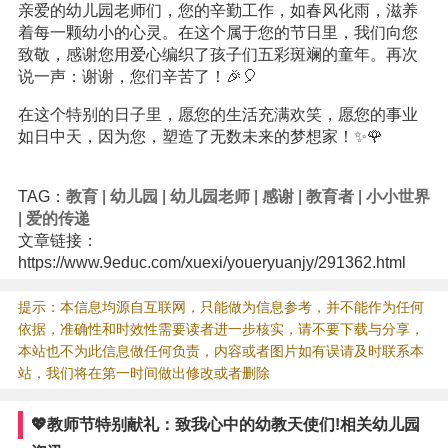
亲爱的幼儿园老师们，您的辛勤工作，如春风化雨，滋养
着每一颗幼小的心灵。在这个属于您的节日里，我们向您
致敬，感谢您用爱心编织了孩子们五彩斑斓的童年。再次
说一声：谢谢，您们辛苦了！🎉🎈
在这个特别的日子里，愿您的生活充满欢笑，愿您的事业
如日中天，因为您，塑造了无数未来的梦想家！✨🌹
TAG：
教育
|
幼儿园
|
幼儿园老师
|
感谢
|
教育者
|
小小世界
|
爱的传递
文章链接：
https://www.9educ.com/xuexi/youeryuanjy/291362.html
提示：本信息均源自互联网，只能做为信息参考，并不能作为任何
依据，准确性和时效性需要读者进一步核实，请不要下载与分享，
本站也不为此信息做任何负责，内容或者图片如有误请及时联系本
站，我们将在第一时间做出修改或者删除
💖教师节特别献礼：致我心中的幼教天使们!相关幼儿园