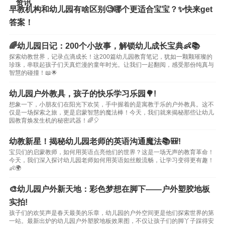
资讯
早教机构和幼儿园有啥区别🧐哪个更适合宝宝？✨快来get
答案！
🌈幼儿园日记：200个小故事，解锁幼儿成长宝典👶📚
探索幼教世界，记录点滴成长！这200篇幼儿园教育笔记，犹如一颗颗璀璨的
珍珠，串联起孩子们天真烂漫的童年时光。让我们一起翻阅，感受那份纯真与
智慧的碰撞！📖🌟
幼儿园户外教具，孩子的快乐学习乐园🌳!
想象一下，小朋友们在阳光下欢笑，手中握着的是寓教于乐的户外教具。这不
仅是一场探索之旅，更是启蒙智慧的魔法棒！今天，我们就来揭秘那些让幼儿
园教育焕发生机的秘密武器！🌈🎈
幼教新星！揭秘幼儿园老师的英语沟通魔法📚🎒!
宝贝们的启蒙教师，如何用英语点亮他们的世界？这是一场无声的教育革命！
今天，我们深入探讨幼儿园老师如何用英语如丝般流畅，让学习变得更有趣！
👶🌍
🎨幼儿园户外新天地：彩色梦想在脚下——户外塑胶地板
实拍!
孩子们的欢笑声是春天最美的乐章，幼儿园的户外空间更是他们探索世界的第
一站。最新出炉的幼儿园户外塑胶地板效果图，不仅让孩子们的脚丫子踩得安