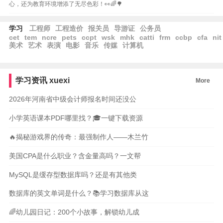
心，还为教育环境增添了无尽色彩！👀🌈🌳
学习
工程师
工程造价
报关员
导游证
公务员
cet
tem
ncre
pets
ccpt
wsk
mhk
catti
frm
ccbp
cfa
nit
美术
艺术
表演
电影
音乐
传媒
计算机
学习资讯
xuexi
More
2026年河南省中级会计师报名时间还没公
小学英语课本PDF哪里找？🎓一键下载资源
🔥揭秘游戏界的传奇：最强制作人——木兰竹
美国CPA是什么职业？含金量高吗？一文帮
MySQL是缓存型数据库吗？还是有其他类
数据库的英文单词是什么？📚学习数据库从这
🌈幼儿园日记：200个小故事，解锁幼儿成