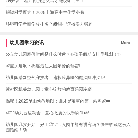
ios开发工程师简历怎么写才能脱颖而出？
解锁科学魔方！2025上海高中生化学必修
环境科学考研学校排名？🎓哪些院校实力强劲
幼儿园学习资讯
More
公立幼儿园寒假时间是什么时候？⛄️孩子假期安排早规划！✨
👶宝贝启航：揭秘最佳入园年龄的秘密!
幼儿园清新空气守护者：地板胶异味的魔法除味法✨!
莲都区机关幼儿园：童心绽放的教育乐园🌺🌈
揭秘！2025昆山幼教地图：谁才是宝宝的第一站🌟👶👑
👶🏃‍♀️幼儿园运动会，童心飞扬的快乐瞬间📸!
幼儿园几岁开始上好？🧐宝宝入园年龄有讲究吗？快来收藏这份入
园指南！📚