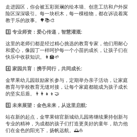
走进园区，你会被五彩斑斓的绘本墙、创意工坊和户外探
险区深深吸引。每一块积木，每一棵植物，都在诉说着寓
教于乐的故事。🌳📚🎨
3️⃣ 专业师资：爱心传递，智慧灌溉:
这里的老师们都是经过精心挑选的教育专家，他们用耐心
和爱心，像园丁一样呵护每一个小苗的成长，让孩子们在
快乐中收获知识。👩‍🏫🌱
4️⃣ 家园共育：携手同行，共同成长:
金苹果幼儿园鼓励家长参与，定期举办亲子活动，让家庭
教育与学校教育无缝对接，让每个家庭都能成为孩子成长
的坚实后盾。👨‍👩‍👧‍👦🤝
5️⃣ 未来展望：金色未来，从这里启航:
站在新的起点，金苹果锦官新城幼儿园将继续秉持创新与
专业的精神，为成都的孩子们打造更美好的童年，助力他
们在金色的阳光下，扬帆远航。🌅⛵️