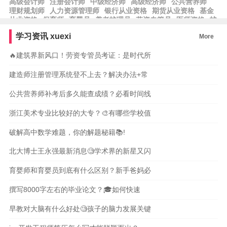
高级会计师
注册会计师
中级经济师
高级经济师
公共营养师
理财规划师
人力资源管理师
银行从业资格
期货从业资格
基金
从业资格
保育师
育婴员
养老护理员
劳资专管员
医师资格
护
士资格
律师资格
工程师
工程造价
学习资讯
xuexi
More
🔥建筑界新风口！劳资专管员考证：是时代所
建造师注册管理系统登不上去？解决办法+常
公共营养师补考后多久能查成绩？必看时间线
浙江美术专业比较好的大专？🎨有哪些学校值
破解高中数学难题，你的解题秘籍📚!
北大博士王永强最新消息🧐学术界的新星又闪
育婴师和育婴员到底有什么区别？新手爸妈必
撰写8000字左右的毕业论文？🎓如何快速
早教对大脑有什么好处🧐孩子的脑力发展关键