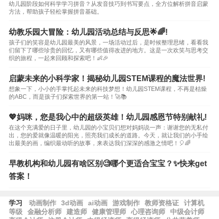
幼儿园阶段如何科学学习拼音？从发音技巧到书写要点，全方位解析拼音启蒙
方法，帮助孩子轻松掌握拼音基础。
幼教乐园大冒险：幼儿园活动总结与反思🌟🌈!
孩子们的笑容是幼儿园最美的风景，一场活动过后，是时候整理思绪，看看我
们留下了哪些珍贵的回忆，又有哪些值得改进的地方。这是一次欢笑与思考交
织的旅程，一起来回顾和探索吧！👶🎉
启蒙未来的小科学家！揭秘幼儿园STEM课程的魔法世界!
想象一下，小小的手掌托起未来的科技梦想！幼儿园STEM课程，不再是枯燥
的ABC，而是孩子们探索世界的第一站！🚀📚
💖妈咪，您是我心中的超级英雄！幼儿园感恩节特别献礼!
在这个充满爱的日子里，幼儿园的小宝贝们想对妈妈说一声：谢谢您的无私付
出，您的爱就像温暖的阳光，照亮我们成长的道路。今天，就让我们的小手绘
出最美的画，编织最动听的故事，来表达我们深深的感激之情吧！🎈🌈
早教机构和幼儿园有啥区别🧐哪个更适合宝宝？✨快来get
答案！
学习
动画制作
3d动画
ai动画
游戏制作
教师资格证
计算机
等级
金融分析师
建造师
健康管理师
心理咨询师
中级会计师