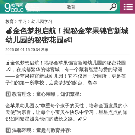
教育
学习
幼儿园学习
》
》
🍎金色梦想启航！揭秘金苹果锦官新城
幼儿园的秘密花园👶!
2026-06-01 15:20:34 发布
🍎金色梦想启航！揭秘金苹果锦官新城
幼儿园
的秘密花园
👶!，在成都繁华的锦官城，有一个藏着智慧与爱的绿洲
——金苹果锦官新城幼儿园！它不仅是一所园所，更是孩
子们的第一所
学校
，启蒙梦想的起点。📚🎨
1️⃣
教育
理念：童心璀璨，
知识
繁星:
金苹果幼儿园以“尊重每个孩子的天性，培养全面发展的小
天使”为宗旨，让每个小宝贝在快乐中
学习
，星星点点的知
识如同繁星照亮他们的成长之路。🌠🎈
2️⃣ 温馨环境：童趣与教育并存: