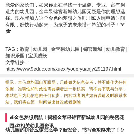
亲爱的家长们，如果你正在寻找一个温馨、专业、富有创
造力的幼儿园，金苹果锦官新城幼儿园无疑是你的理想选
择。现在就加入这个金色的梦想之旅吧！💌入园申请时间
有限，赶快行动起来，为孩子的未来播种希望的种子！🌸
🎓
TAG：
教育
|
幼儿园
|
金苹果幼儿园
|
锦官新城
|
幼儿教育
|
知识乐园
|
宝贝成长
文章链接：
https://www.9educ.com/xuexi/youeryuanjy/291197.html
提示：本信息均源自互联网，只能做为信息参考，并不能作为任何
依据，准确性和时效性需要读者进一步核实，请不要下载与分享，
本站也不为此信息做任何负责，内容或者图片如有误请及时联系本
站，我们将在第一时间做出修改或者删除
🍎金色梦想启航！揭秘金苹果锦官新城幼儿园的秘密花
园👶!相关幼儿园资讯
幼儿园的拼音应该怎么学？🎒发音、书写全攻略来了！✨