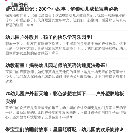
儿园资讯
🌈幼儿园日记：200个小故事，解锁幼儿成长宝典👶📚
探索幼教世界，记录点滴成长！这200篇幼儿园教育笔记，犹如一颗颗璀璨的
珍珠，串联起孩子们天真烂漫的童年时光。让我们一起翻阅，感受那份纯真与
智慧的碰撞！📖🌟
幼儿园户外教具，孩子的快乐学习乐园🌳!
想象一下，小朋友们在阳光下欢笑，手中握着的是寓教于乐的户外教具。这不
仅是一场探索之旅，更是启蒙智慧的魔法棒！今天，我们就来揭秘那些让幼儿
园教育焕发生机的秘密武器！🌈🎈
幼教新星！揭秘幼儿园老师的英语沟通魔法📚🎒!
宝贝们的启蒙教师，如何用英语点亮他们的世界？这是一场无声的教育革命！
今天，我们深入探讨幼儿园老师如何用英语如丝般流畅，让学习变得更有趣！
👶🌍
🎨幼儿园户外新天地：彩色梦想在脚下——户外塑胶地板
实拍!
孩子们的欢笑声是春天最美的乐章，幼儿园的户外空间更是他们探索世界的第
一站。最新出炉的幼儿园户外塑胶地板效果图，不仅让孩子们的脚丫子踩得安
心，还为教育环境增添了无尽色彩！👀🌈🌳
🌟宝宝们的睡前故事：星星眨呀眨，幼儿园的欢乐旋律🎵