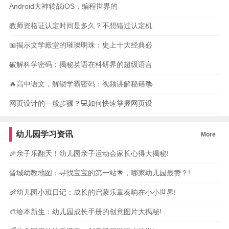
Android大神转战iOS，编程世界的
教师资格证认定时间是多久？不想错过认定机
📖揭示文学殿堂的璀璨明珠：史上十大经典必
破解科学密码：揭秘英语在科研界的超级语言
🔥高中语文，解锁学霸密码：视频讲解秘籍📚
网页设计的一般步骤？💻如何快速掌握网页设
幼儿园学习资讯
More
🎉亲子乐翻天！幼儿园亲子运动会家长心得大揭秘!
晋城幼教地图：寻找宝宝的第一站🌟，哪家幼儿园最赞？!
👶幼儿园小班日记：成长的启蒙乐章奏响在小小世界!
🎨绘本新生：幼儿园成长手册的创意图片大揭秘!