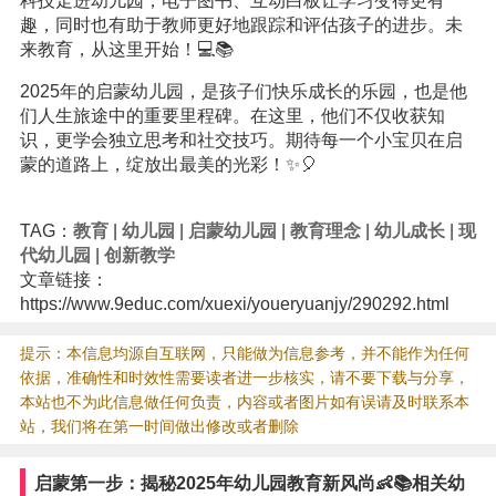
科技走进幼儿园，电子图书、互动白板让学习变得更有
趣，同时也有助于教师更好地跟踪和评估孩子的进步。未
来教育，从这里开始！💻📚
2025年的启蒙幼儿园，是孩子们快乐成长的乐园，也是他
们人生旅途中的重要里程碑。在这里，他们不仅收获知
识，更学会独立思考和社交技巧。期待每一个小宝贝在启
蒙的道路上，绽放出最美的光彩！✨🎈
TAG：
教育
|
幼儿园
|
启蒙幼儿园
|
教育理念
|
幼儿成长
|
现
代幼儿园
|
创新教学
文章链接：
https://www.9educ.com/xuexi/youeryuanjy/290292.html
提示：本信息均源自互联网，只能做为信息参考，并不能作为任何
依据，准确性和时效性需要读者进一步核实，请不要下载与分享，
本站也不为此信息做任何负责，内容或者图片如有误请及时联系本
站，我们将在第一时间做出修改或者删除
启蒙第一步：揭秘2025年幼儿园教育新风尚👶📚相关幼