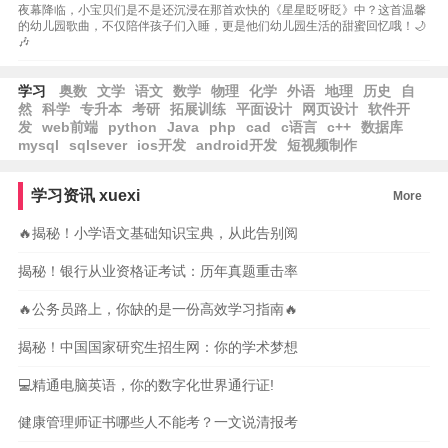
夜幕降临，小宝贝们是不是还沉浸在那首欢快的《星星眨呀眨》中？这首温馨
的幼儿园歌曲，不仅陪伴孩子们入睡，更是他们幼儿园生活的甜蜜回忆哦！🌙
🎶
学习
奥数
文学
语文
数学
物理
化学
外语
地理
历史
自
然
科学
专升本
考研
拓展训练
平面设计
网页设计
软件开
发
web前端
python
Java
php
cad
c语言
c++
数据库
mysql
sqlsever
ios开发
android开发
短视频制作
学习资讯
xuexi
More
🔥揭秘！小学语文基础知识宝典，从此告别阅
揭秘！银行从业资格证考试：历年真题重击率
🔥公务员路上，你缺的是一份高效学习指南🔥
揭秘！中国国家研究生招生网：你的学术梦想
💻精通电脑英语，你的数字化世界通行证!
健康管理师证书哪些人不能考？一文说清报考