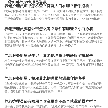
🏆相关养老护理员资讯
养老护理员证书怎么查？官网入口在哪？新手必看！
很多小伙伴考完养老护理员证书后，不知道如何查询真伪和有效性。网上信息
五花八门，到底哪个才是官方入口？别担心！这篇文章将手把手教你快速找到
正规查询渠道，同时分享一些关于养老护理员证书的小知识，让你轻松搞定！
养老护理员资格证书怎么考？条件有哪些？小白必看！
想成为一名专业的养老护理员，却不知道从哪里开始？不了解养老护理员资格
证书的考试条件和流程？别担心！随着我国老龄化问题日益突出，养老护理行
业需求激增，越来越多的人选择加入这一职业。但如何顺利拿到资格证书？需
要满足哪些条件？今天就来为你详细解答，助你轻松入门！
养老服务新星诞生记：养老护理员证书获取全揭秘🌟
想在养老行业大展拳脚？养老护理员证书不再是遥不可及的梦想！🌟这份指南
将告诉你如何轻松踏上职业生涯的黄金阶梯，一探究竟，你准备好了吗？📚👨‍⚕️
👩‍⚕️
养老服务新星：揭秘养老护理员的温馨守护者🌟
在这个老龄化社会，养老护理员不仅是一份工作，更是一种使命。他们如同温
暖的阳光，照亮老年人的生活之路。今天，我们来深入剖析这个幕后英雄的角
色，看看他们如何编织生活的温馨故事！👨‍⚕️👵
养老护理员证有啥用？含金量高不高？就业前景咋样？
近年来，随着我国老龄化程度加深，“银发经济”逐渐成为热门话题。作为养老