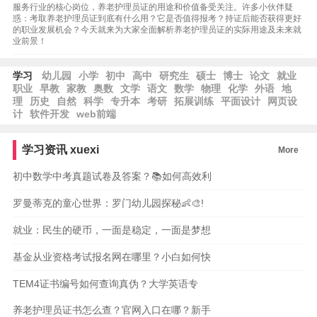
服务行业的核心岗位，养老护理员证的用途和价值备受关注。许多小伙伴疑
惑：考取养老护理员证到底有什么用？它是否值得报考？持证后能否获得更好
的职业发展机会？今天就来为大家全面解析养老护理员证的实际用途及未来就
业前景！
学习
幼儿园
小学
初中
高中
研究生
硕士
博士
论文
就业
职业
早教
家教
奥数
文学
语文
数学
物理
化学
外语
地
理
历史
自然
科学
专升本
考研
拓展训练
平面设计
网页设
计
软件开发
web前端
学习资讯
xuexi
More
初中数学中考真题试卷及答案？📚如何高效利
罗曼蒂克的童心世界：罗门幼儿园探秘👶🎨!
就业：民生的硬币，一面是稳定，一面是梦想
基金从业资格考试报名网在哪里？小白如何快
TEM4证书编号如何查询真伪？大学英语专
养老护理员证书怎么查？官网入口在哪？新手