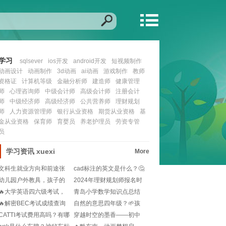
学习
sqlsever
ios开发
android开发
短视频制作
动画设计
动画制作
3d动画
ai动画
游戏制作
教师
资格证
计算机等级
金融分析师
建造师
健康管理
师
心理咨询师
中级会计师
高级会计师
注册会计
师
中级经济师
高级经济师
公共营养师
理财规划
师
人力资源管理师
银行从业资格
期货从业资格
基
金从业资格
保育师
育婴员
养老护理员
劳资专管
员
学习资讯
xuexi
More
文科生就业方向和前途张
cad标注的英文是什么？🤔
雪峰？🎓就业迷茫党
设计图纸必备术
幼儿园户外教具，孩子的
2024年理财规划师报名时
快乐学习乐园🌳!
间是啥时候？不
🔥大学英语四六级考试，
青岛小学数学知识点总结
你的报名时间来了！
大全？📚涵盖1-6
🔥解密BEC考试成绩查询
自然的意思四年级？🌱孩
大作战：步骤指南
子怎么理解更好？💡
CATTI考试费用高吗？有哪
穿越时空的墨香——初中
些语种可选？
语文课本里的文化瑰