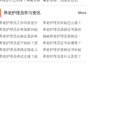
wsk是什么车牌？神秘车标
🔥黔东南，动画梦想启
背后隐藏哪些教
航！🎨——揭秘202
养老护理员学习资讯
More
养老护理员工作内容是什
养老护理员补贴怎么领？
么？如何成为专业养老护
热门入口+申请攻略大揭
养老护理员证有国家补贴
养老护理员高级证书真的
理员？
秘！
吗？如何申请+领取全攻
有用吗？含金量高不高？
养老护理员合格证真的有
揭秘养老护理员资格证：
略？
值不值得考？
用吗？考下来值不值？费
国家认可的黄金钥匙🔑!
养老护理员是干啥的？想
养老护理员证书在哪查？
用多少合适？
转行做养老护理，前景如
官方查询入口了解一下！
养老护理员资格证报名入
养老护理员资格证书补贴
何？
口在哪？2025最新官方渠
政策有哪些？如何申请领
养老护理员考试太难？如
养老护理员是什么意思？
道揭秘！
取补贴？
何快速掌握试题及答案解
新手小白必看！
析？