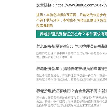
文章链接：https://www.9educ.com/xuexi/yl
提示：本信息均源自互联网，只能做为信息参考
不要下载与分享，本站也不为此信息做任何负责
改或者删除
养老护理员资格证怎么考？条件要求有
养老服务新星诞生记：养老护理员证书获取
想在养老行业大展拳脚？养老护理员证书不再是遥不可及
竟，你准备好了吗？📚👨‍⚕️👩‍⚕️
养老服务新星：揭秘养老护理员的温馨守护
在这个老龄化社会，养老护理员不仅是一份工作，更是
剖析这个幕后英雄的角色，看看他们如何编织生活的温馨故事！
养老护理员证有啥用？含金量高不高？就
近年来，随着我国老龄化程度加深，“银发经济”逐渐成
关注。许多小伙伴疑惑：考取养老护理员证到底有什么
全面解析养老护理员证的实际用途及未来就业前景！