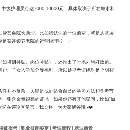
，中级护理员可达7000-10000元，具体取决于所在城市和
主管甚至院长助理。比如我认识的一位前辈，就是从基层
经是某连锁养老院的运营经理啦！✨
（如培训补贴、岗位补贴），还推出了一系列利好政策。
落户、子女入学加分等福利。所以趁早考证绝对是个明智
条件并不复杂，关键是找到适合自己的
学习
方法和备考节
是一张含金量很高的证书！如果你还有其他疑问，比如“如
欢迎在评论区留言，我会逐一为大家解答哦~❤️
格证报考
|
职业技能鉴定
|
考试流程
|
就业前景