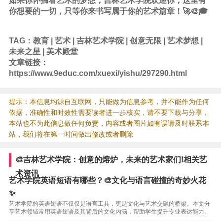
如果你怀揣着艺术的梦想，吉林艺术学院欢迎你，这里有
你想要的一切，只等你来书写属于你的艺术篇章！🚀🎨🎓
TAG：
教育
|
艺术
|
吉林艺术学院
|
创意无限
|
艺术梦想
|
未来之星
|
美术殿堂
文章链接：
https://www.9educ.com/xuexi/yishu/297290.html
提示：本信息均源自互联网，只能做为信息参考，并不能作为任何
依据，准确性和时效性需要读者进一步核实，请不要下载与分享，
本站也不为此信息做任何负责，内容或者图片如有误请及时联系本
站，我们将在第一时间做出修改或者删除
🎨吉林艺术学院：创意的熔炉，未来的艺术家们!相关艺
术资讯
艺术学院英语短语有哪些？🎨文化与语言碰撞的奇妙火花
✨
艺术学院的英语短语不仅仅是语言工具，更是文化与艺术交融的桥梁。本文分
享艺术领域常用英语短语及其背后的文化内涵，帮助学生提升专业表达能力。