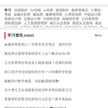
学习
动画制作
3d动画
ai动画
游戏制作
教师资格证
计算机
等级
金融分析师
建造师
健康管理师
心理咨询师
中级会计师
高级会计师
注册会计师
中级经济师
高级经济师
公共营养师
理财规划师
人力资源管理师
银行从业资格
期货从业资格
基金
从业资格
保育师
育婴员
养老护理员
劳资专管员
医师资格
护
士资格
律师资格
工程师
工程造价
学习资讯
xuexi
More
🔥建筑界新风口！劳资专管员考证：是时代所
建造师注册管理系统登不上去？解决办法+常
公共营养师补考后多久能查成绩？必看时间线
浙江美术专业比较好的大专？🎨有哪些学校值
破解高中数学难题，你的解题秘籍📚!
北大博士王永强最新消息🧐学术界的新星又闪
育婴师和育婴员到底有什么区别？新手爸妈必