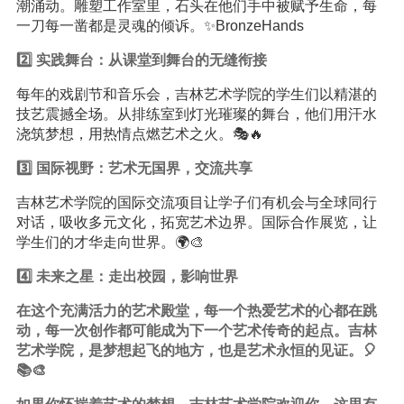
潮涌动。雕塑工作室里，石头在他们手中被赋予生命，每
一刀每一凿都是灵魂的倾诉。✨BronzeHands
2️⃣ 实践舞台：从课堂到舞台的无缝衔接
每年的戏剧节和音乐会，吉林艺术学院的学生们以精湛的
技艺震撼全场。从排练室到灯光璀璨的舞台，他们用汗水
浇筑梦想，用热情点燃艺术之火。🎭🔥
3️⃣ 国际视野：艺术无国界，交流共享
吉林艺术学院的国际交流项目让学子们有机会与全球同行
对话，吸收多元文化，拓宽艺术边界。国际合作展览，让
学生们的才华走向世界。🌍🎨
4️⃣ 未来之星：走出校园，影响世界
在这个充满活力的艺术殿堂，每一个热爱艺术的心都在跳
动，每一次创作都可能成为下一个艺术传奇的起点。吉林
艺术学院，是梦想起飞的地方，也是艺术永恒的见证。🎈
📚🎨