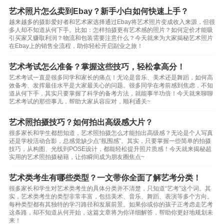
艺术照片怎么卖到Ebay？新手小白如何快速上手？
越来越多的摄影爱好者和艺术家选择通过Ebay将艺术照片变成收入来源，但很
多人却不知道从何下手。比如：怎样拍摄更有艺术感的照片？如何定价才能吸
引买家又赚取利润？物流和包装需要注意什么？今天就来为大家揭秘艺术照片
在Ebay上的销售全流程，助你轻松开启副业之旅！
艺术考试怎么准备？掌握这些技巧，轻松拿高分！
艺术考试一直是很多同学和家长的痛点！无论是音乐、美术还是舞蹈，如何高
效备考、发挥最佳水平是大家最关心的问题。很多同学在考前感到焦虑，不知
道从何下手，其实只要掌握了科学的备考方法，就能事半功倍！今天就来聊聊
艺术考试的那些事儿，帮助大家从容应对，顺利通关~
艺术照拍摄技巧？如何拍出高级感大片？
很多家长和学生都想知道，艺术照拍摄怎么才能拍出高级感？无论是个人写真
还是学校活动合影，总感觉缺少点“氛围感”。其实，只要掌握一些简单的拍摄
技巧，从构图、光线到POSE设计，都能轻松提升照片质感！今天就来揭秘超
实用的艺术照拍摄秘籍，让你瞬间成为朋友圈焦点~
艺术类考生有哪些类型？一文带你全面了解艺考分类！
很多家长和学生对艺术类考生的具体分类并不清楚，只知道“艺考”这个词。其
实，艺术类考生的类型非常丰富，包括美术、音乐、舞蹈、表演等多个方向。
每种类型都有其独特的学习路径和发展前景。如果你或你的孩子正考虑走艺考
这条路，却不知道从何开始，这篇文章将为你详细解答，帮助你更好地规划未
来！