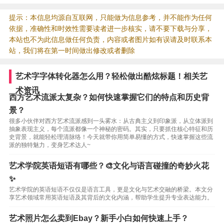
提示：本信息均源自互联网，只能做为信息参考，并不能作为任何
依据，准确性和时效性需要读者进一步核实，请不要下载与分享，
本站也不为此信息做任何负责，内容或者图片如有误请及时联系本
站，我们将在第一时间做出修改或者删除
艺术字字体转化器怎么用？轻松做出酷炫标题！相关艺
术资讯
西方艺术流派太复杂？如何快速掌握它们的特点和历史背
景？
很多小伙伴对西方艺术流派感到一头雾水：从古典主义到印象派，从立体派到
抽象表现主义，每个流派都像一个神秘的密码。其实，只要抓住核心特征和历
史背景，就能轻松理清脉络！今天就带你用简单易懂的方式，快速掌握这些流
派的独特魅力，变身艺术达人~
艺术学院英语短语有哪些？🎨文化与语言碰撞的奇妙火花
✨
艺术学院的英语短语不仅仅是语言工具，更是文化与艺术交融的桥梁。本文分
享艺术领域常用英语短语及其背后的文化内涵，帮助学生提升专业表达能力。
艺术照片怎么卖到Ebay？新手小白如何快速上手？