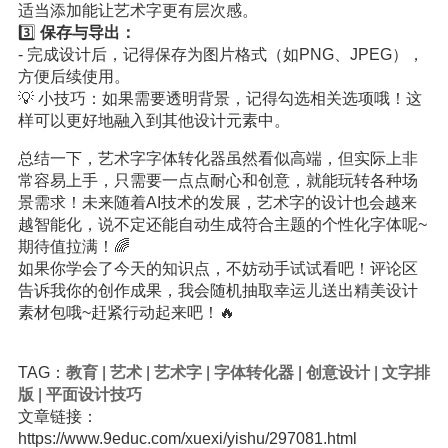
适当添加能让艺术字更有层次感。
3️⃣
保存与导出：
- 完成设计后，记得保存为图片格式（如PNG、JPEG），
方便后续使用。
💡 小技巧：如果需要透明背景，记得勾选相关选项哦！这
样可以更好地融入到其他设计元素中。
总结一下，艺术字字体转化器虽然看似高端，但实际上非
常容易上手，只需要一点点耐心和创意，就能玩转各种场
景需求！未来随着AI技术的发展，艺术字的设计也会越来
越智能化，说不定还能自动生成符合主题的个性化字体呢~
期待值拉满！🌈
如果你学会了今天的知识点，不妨动手试试看吧！评论区
告诉我你的创作成果，我会随机抽取幸运儿送出精美设计
素材包哦~赶紧行动起来吧！🔥
TAG：
教育
|
艺术
|
艺术字
|
字体转化器
|
创意设计
|
文字排
版
|
平面设计技巧
文章链接：
https://www.9educ.com/xuexi/yishu/297081.html