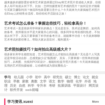
越来越多的摄影爱好者和艺术家选择通过Ebay将艺术照片变成收入来源，但很
多人却不知道从何下手。比如：怎样拍摄更有艺术感的照片？如何定价才能吸
引买家又赚取利润？物流和包装需要注意什么？今天就来为大家揭秘艺术照片
在Ebay上的销售全流程，助你轻松开启副业之旅！
艺术考试怎么准备？掌握这些技巧，轻松拿高分！
艺术考试一直是很多同学和家长的痛点！无论是音乐、美术还是舞蹈，如何高
效备考、发挥最佳水平是大家最关心的问题。很多同学在考前感到焦虑，不知
道从何下手，其实只要掌握了科学的备考方法，就能事半功倍！今天就来聊聊
艺术考试的那些事儿，帮助大家从容应对，顺利通关~
艺术照拍摄技巧？如何拍出高级感大片？
很多家长和学生都想知道，艺术照拍摄怎么才能拍出高级感？无论是个人写真
还是学校活动合影，总感觉缺少点“氛围感”。其实，只要掌握一些简单的拍摄
技巧，从构图、光线到POSE设计，都能轻松提升照片质感！今天就来揭秘超
实用的艺术照拍摄秘籍，让你瞬间成为朋友圈焦点~
学习
幼儿园
小学
初中
高中
研究生
硕士
博士
论文
就业
职业
早教
家教
奥数
文学
语文
数学
物理
化学
外语
地
理
历史
自然
科学
专升本
考研
拓展训练
平面设计
网页设
计
软件开发
web前端
学习资讯
xuexi
More