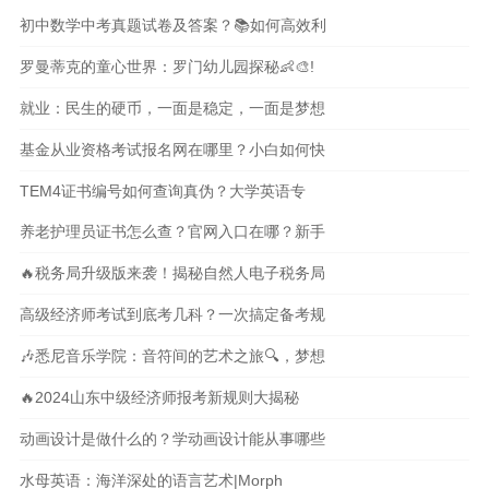
初中数学中考真题试卷及答案？📚如何高效利
罗曼蒂克的童心世界：罗门幼儿园探秘👶🎨!
就业：民生的硬币，一面是稳定，一面是梦想
基金从业资格考试报名网在哪里？小白如何快
TEM4证书编号如何查询真伪？大学英语专
养老护理员证书怎么查？官网入口在哪？新手
🔥税务局升级版来袭！揭秘自然人电子税务局
高级经济师考试到底考几科？一次搞定备考规
🎶悉尼音乐学院：音符间的艺术之旅🔍，梦想
🔥2024山东中级经济师报考新规则大揭秘
动画设计是做什么的？学动画设计能从事哪些
水母英语：海洋深处的语言艺术|Morph