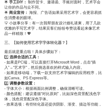
🌟
手工DIY：
制作贺卡、邀请函、手账封面时，艺术字会
让你的作品与众不同。
🌟
商业宣传：
海报、广告语如果采用艺术字，会更容易抓
住消费者的眼球。
💡 小故事分享：有一次我帮朋友设计婚礼请柬，用了几款
优雅的手写艺术字，结果宾客们纷纷夸赞说看起来像艺术
品一样精致！💖
三、【如何使用艺术字字体转化器？】
最后就是重点啦！具体步骤如下：
1️⃣
选择合适的工具：
- 如果是PC端，可以直接打开Microsoft Word，点击“插
入”→“艺术字”，然后挑选喜欢的样式输入内容。
- 如果是移动端，下载一款支持艺术字编辑的应用程序，比
如Canva、PS Express等。
2️⃣
调整参数设置：
- 字体大小：根据画面比例调整，确保清晰可读。
- 颜色搭配：建议遵循“对比原则”，比如深色背景配浅色字
体，浅色背景配深色字体。
- 效果选项：有些转化器还提供阴影、渐变、描边等功能，