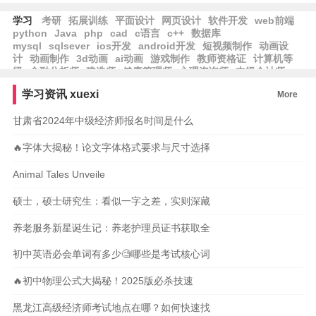
学习
考研
拓展训练
平面设计
网页设计
软件开发
web前端
python
Java
php
cad
c语言
c++
数据库
mysql
sqlsever
ios开发
android开发
短视频制作
动画设
计
动画制作
3d动画
ai动画
游戏制作
教师资格证
计算机等
级
金融分析师
建造师
健康管理师
心理咨询师
中级会计师
学习资讯
xuexi
More
甘肃省2024年中级经济师报名时间是什么
🔥字体大揭秘！论文字体格式要求与尺寸选择
Animal Tales Unveile
硕士，硕士研究生：看似一字之差，实则深藏
养老服务新星诞生记：养老护理员证书获取全
初中英语必会单词有多少🧐哪些是考试核心词
🔥初中物理公式大揭秘！2025版必杀技速
黑龙江高级经济师考试地点在哪？如何快速找