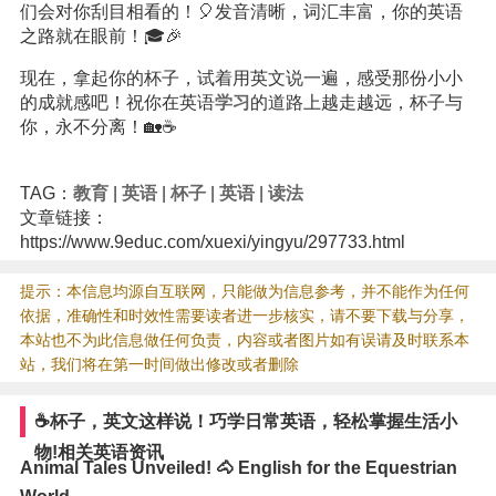
们会对你刮目相看的！🎈发音清晰，词汇丰富，你的英语
之路就在眼前！🎓🎉
现在，拿起你的杯子，试着用英文说一遍，感受那份小小
的成就感吧！祝你在英语
学习
的道路上越走越远，杯子与
你，永不分离！🏡☕️
TAG：
教育
|
英语
|
杯子
|
英语
|
读法
文章链接：
https://www.9educ.com/xuexi/yingyu/297733.html
提示：本信息均源自互联网，只能做为信息参考，并不能作为任何
依据，准确性和时效性需要读者进一步核实，请不要下载与分享，
本站也不为此信息做任何负责，内容或者图片如有误请及时联系本
站，我们将在第一时间做出修改或者删除
☕️杯子，英文这样说！巧学日常英语，轻松掌握生活小
物!相关英语资讯
Animal Tales Unveiled! 🐴 English for the Equestrian