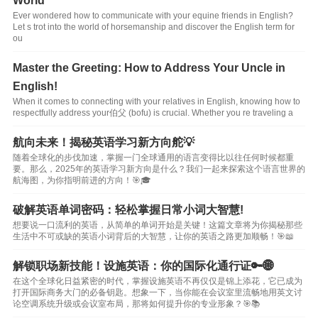
World
Ever wondered how to communicate with your equine friends in English?
Let s trot into the world of horsemanship and discover the English term for
ou
Master the Greeting: How to Address Your Uncle in
English!
When it comes to connecting with your relatives in English, knowing how to
respectfully address your伯父 (bofu) is crucial. Whether you re traveling a
航向未来！揭秘英语学习新方向舵💡
随着全球化的步伐加速，掌握一门全球通用的语言变得比以往任何时候都重
要。那么，2025年的英语学习新方向是什么？我们一起来探索这个语言世界的
航海图，为你指明前进的方向！🎯🎓
破解英语单词密码：轻松掌握日常小词大智慧!
想要说一口流利的英语，从简单的单词开始是关键！这篇文章将为你揭秘那些
生活中不可或缺的英语小词背后的大智慧，让你的英语之路更加顺畅！🎯📖
解锁职场新技能！设施英语：你的国际化通行证🔑🌐
在这个全球化日益紧密的时代，掌握设施英语不再仅仅是锦上添花，它已成为
打开国际商务大门的必备钥匙。想象一下，当你能在会议室里流畅地用英文讨
论空调系统升级或会议室布局，那将如何提升你的专业形象？🎯📚