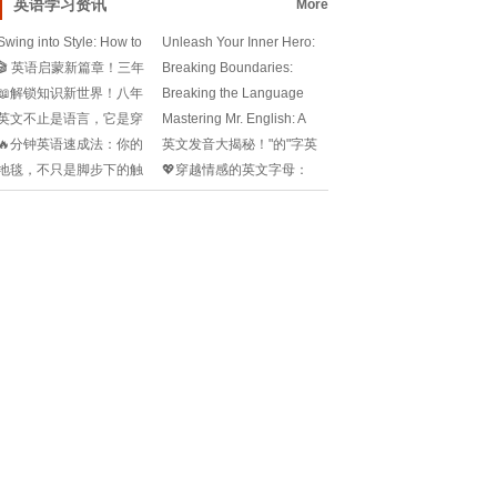
英语学习资讯
More
Swing into Style: How to
Unleash Your Inner Hero:
Say I Love P
The English o
🎬 英语启蒙新篇章！三年
Breaking Boundaries:
级上册英语视频教学大揭
English Learning
📖解锁知识新世界！八年
Breaking the Language
秘 🌟📚
级上册人教版英语电子课
Barrier: How to
英文不止是语言，它是穿
Mastering Mr. English: A
本全面解析🔍
越时空的魔力！有时的英
Modern Guide
🔥分钟英语速成法：你的
英文发音大揭秘！"的"字英
语，解锁新世界的大门🌍
高效学习新路径!
语怎么说？🗣️🔍
地毯，不只是脚步下的触
💖穿越情感的英文字母：
📚
感，它是家居故事的英文
解锁爱情与友情的国际语
版🌟
言!