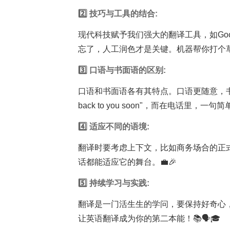
2️⃣ 技巧与工具的结合:
现代科技赋予我们强大的翻译工具，如Googl
忘了，人工润色才是关键。机器帮你打个草
3️⃣ 口语与书面语的区别:
口语和书面语各有其特点。口语更随意，书面语
back to you soon"，而在电话里，一句简单的"
4️⃣ 适应不同的语境:
翻译时要考虑上下文，比如商务场合的正
话都能适应它的舞台。💼🎉
5️⃣ 持续
学习
与实践:
翻译是一门活生生的学问，要保持好奇心
让英语翻译成为你的第二本能！📚🗣️🎓