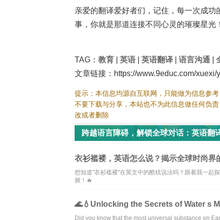
亲爱的翻译爱好者们，记住，每一次成功
事，你就是那道连接不同心灵的璀璨星光！
TAG：
教育
|
英语
|
英语翻译
|
语言沟通
|
文章链接：https://www.9educ.com/xuexi/yi
提示：本信息均源自互联网，只能做为信息参考
不要下载与分享，本站也不为此信息做任何负责
改或者删除
跨越语言障碍，解锁全球对话：英语翻译
衣衫褴褛，英语怎么说？揭示全球时尚界的
想知道"衣衫褴褛"在英文中的酷炫说法吗？跟着我一起
握！🔥
🌊💧Unlocking the Secrets of Water s 
Did you know that the most universal substance on Ear