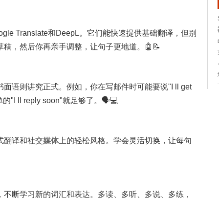
e Translate和DeepL。它们能快速提供基础翻译，但别
稿，然后你再亲手调整，让句子更地道。🤖📝
则讲究正式。例如，你在写邮件时可能要说"I ll get
I ll reply soon"就足够了。🗣️💻
式翻译和社交
媒体
上的轻松风格。学会灵活切换，让每句
，不断学习新的词汇和表达。多读、多听、多说、多练，