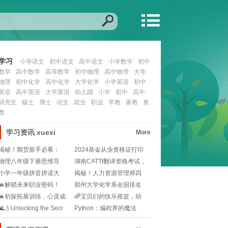
学习
小学语文
初中语文
高中语文
小学数学
初中
数学
高中数学
高等数学
初中物理
高中物理
大学
物理
初中化学
高中化学
大学化学
小学英语
初中
英语
高中英语
大学英语
幼儿园
小学
初中
高中
研究生
硕士
博士
论文
就业
职业
早教
家教
奥
数
学习资讯
xuexi
More
揭秘！期货新手必看：
2024基金从业资格证打印
2025年期货从业资
流程是怎样的？
物理八年级下册思维导
湖南CATTI翻译资格考试，
图？🧐如何快速梳理知
你准备好了吗
小学一年级拼音拼读大
揭秘！人力资源管理师四
全？🎒孩子发音不准怎
级的入门密码：你需
🔥解锁未来职业密码！
郑州大学化学系全国排名
BEC报名资格全解析
是多少🧐是怎样的实
🔥初探拓展训练，心灵成
🌈宝贝们的快乐摇篮，幼
长的火花碰撞！🔥
儿园的温馨颂歌🎈!
🌊💧Unlocking the Secr
Python：编程界的魔法
棒，解锁无限趣