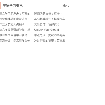
高中生化学必修
🎓哪些院校实力强劲
英语学习资讯
More
英文学习新乐趣：可爱的
降雨的新旋律：英语中
英语进阶指南萌翻天!
的“雨”怎么说?
🎨绿化地球的魔法语言：
🚗💨燃爆科技！揭秘汽车
绿色的英语背后的故事🌱
尾气背后的环保英文术语
🎨三月英文大揭秘🔍：
笑出自信，说好英语！：
🌍
翻译大全!
Springtime in the
笑英语的秘密武器🎉📚
🚀六年级英语新学期，单
Unlock Your Global
Alphabet!
词大挑战📚！
Potential: The Ulti
冰屋里的英语学习新体
羊毛之语：揭秘绵羊与英
验：冬日学霸养成记❄️📚
语的不解之缘🐑📚
深海奇缘：探索海洋生物
冻龄脚趾的秘密：英语发
的英语名堂🔍!
音大揭秘👣!