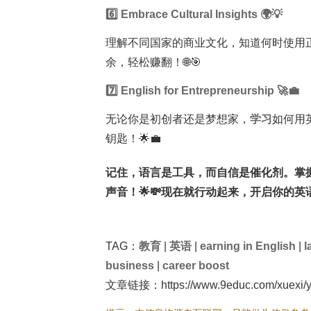
6️⃣ Embrace Cultural Insights 🌍💡
理解不同国家的商业文化，知道何时使用
余，轻松赚翻！🌐🎯
7️⃣ English for Entrepreneurship 🚀💼
无论你是初创者还是梦想家，
学习
如何用
钥匙！🌟💼
记住，语言是工具，而自信是催化剂。掌
声音！🌟💸现在就行动起来，开启你的英语
TAG：
教育
|
英语
|
earning in English
|
l
business
|
career boost
文章链接：https://www.9educ.com/xuexi/yi