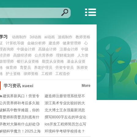
学习
动画制作
3d动画
ai动画
游戏制作
教师资格
证
计算机等级
金融分析师
建造师
健康管理师
心
理咨询师
中级会计师
高级会计师
注册会计师
中级
经济师
高级经济师
公共营养师
理财规划师
人力资
源管理师
银行从业资格
期货从业资格
基金从业资
格
保育师
育婴员
养老护理员
劳资专管员
医师资
格
护士资格
律师资格
工程师
工程造价
学习资讯
xuexi
More
🔥建筑界新风口！劳资专
建造师注册管理系统登不
管员考证：是时代所
上去？解决办法+常
公共营养师补考后多久能
浙江美术专业比较好的大
查成绩？必看时间线
专？🎨有哪些学校值
破解高中数学难题，你的
北大博士王永强最新消息
解题秘籍📚!
🧐学术界的新星又闪
育婴师和育婴员到底有什
撰写8000字左右的毕业论
么区别？新手爸妈必
文？🎓如何快速
早教对大脑有什么好处🧐
ios开发工程师简历怎么写
孩子的脑力发展关键
才能脱颖而出？
解锁科学魔方！2025上海
环境科学考研学校排名？