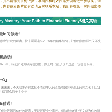
，并不能作为任何依据，准确性和时效性需要读者进一步核实，请
，内容或者图片如有误请及时联系本站，我们将在第一时间做出修
ney Mastery: Your Path to Financial Fluency!相关英语
in问候语!
拉近彼此的距离。快来看看这些2025年的精华短句，让你的问候洋气又不失
新趋势!
2025年，我们如何升级英语技能，跟上时代的步伐？这是一场语言革命，一
🔍!
？来来来，今天就带你探索这个看似平凡的食物在国际餐桌上的英文名！让我
"那么简单！🍲🌱
精通!
不仅拉近国际伙伴的距离，更能展现专业素养。想知道如何让英文成为你的职