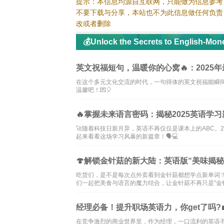
提示：本信息均源自互联网，只能做为信息参考
不要下载与分享，本站也不为此信息做任何负责
改或者删除
💰Unlock the Secrets to English-Mo
资讯
英文祝福短句，温暖你的心窝🔥：2025年最
在这个多元文化交流的时代，一句得体的英文祝福能瞬间
温馨吧！💌🎈
🔥掌握未来语言密码：揭秘2025英语学习
🚀随着科技日新月异，英语不再仅仅是课本上的ABC。
起来看看这场学习风暴的新篇章！🗣️💻
🍄解锁金针菇的新大陆：英语版“美味揭秘”
吃货们，是不是每次点外卖看到金针菇都想学点新单词
们一起把美食与语言的魔力结合，让金针菇不再只是"金针菇
经理必备！提升职场英语力，你get了吗?
在竞争激烈的商业世界里，作为经理，一口流利的英语