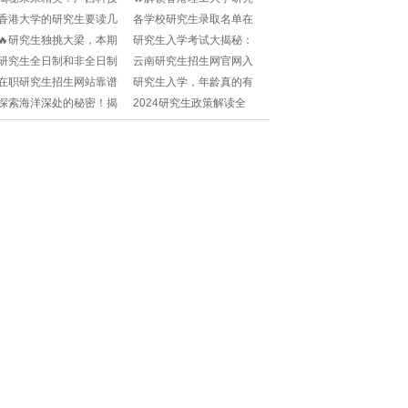
大学研究生院深度解析🎓
生入学密码：你的申请攻
香港大学的研究生要读几
各学校研究生录取名单在
🔥
略指南🚀
年🧐留学干货来了，快来
哪里查？🎓升学党必看！
🔥研究生独挑大梁，本期
研究生入学考试大揭秘：
收藏！📚
🧐
科研突破新高度🚀
你需要挑战的学术关卡!
研究生全日制和非全日制
云南研究生招生网官网入
分数一样么🧐同场考试还
口在哪里？🎓如何快速找
在职研究生招生网站靠谱
研究生入学，年龄真的有
是不同试卷？快来了解！
到？🔥
吗？🎓在职读研如何找到
上限吗？ tuổi🎓🤔
探索海洋深处的秘密！揭
2024研究生政策解读全
📚
靠谱途径？🔥
秘大连海事大学研究生院
文？📚你关心的都在这
的学术之旅🎓🌊
里！🎓