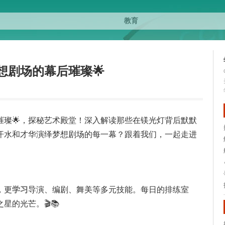
想剧场的幕后璀璨🌟
璀璨🌟，探秘艺术殿堂！深入解读那些在镁光灯背后默默
汗水和才华演绎梦想剧场的每一幕？跟着我们，一起走进
，更
学习
导演、编剧、舞美等多元技能。每日的排练室
的光芒。🎬📚