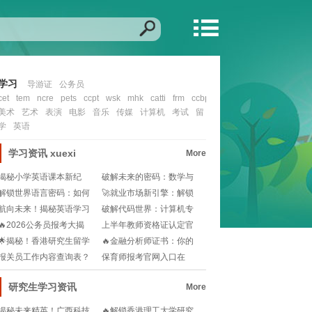
学习
导游证
公务员
cet
tem
ncre
pets
ccpt
wsk
mhk
catti
frm
ccbp
cfa
nit
ccie
ocp
mcs
美术
艺术
表演
电影
音乐
传媒
计算机
考试
留
学
英语
学习资讯
xuexi
More
揭秘小学英语课本新纪
破解未来的密码：数学与
元：外研版的奇妙旅程
应用数学的璀璨前景
解锁世界语言密码：如何
🚀就业市场新引擎：解锁
精准填写外语种类与
全球职场的英语翻译
航向未来！揭秘英语学习
破解代码世界：计算机专
新方向舵💡
业的神秘分野一览!
🔥2026公务员报考大揭
上半年教师资格证认定官
秘：条件+时间轴
网流程复杂？小白如
🌟揭秘！香港研究生留学
🔥金融分析师证书：你的
全攻略：条件&费用
职场敲门砖还是锦上
报关员工作内容查询表？
保育师报考官网入口在
新手小白如何快速上
哪？如何快速找到并完
研究生学习资讯
More
揭秘未来精英！广西科技
🔥解锁香港理工大学研究