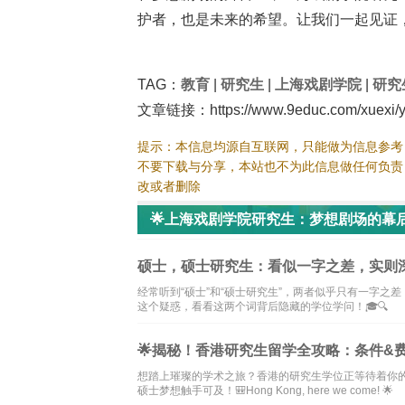
护者，也是未来的希望。让我们一起见证，
TAG：
教育
|
研究生
|
上海戏剧学院
|
研究
文章链接：https://www.9educ.com/xuexi/ya
提示：本信息均源自互联网，只能做为信息参考
不要下载与分享，本站也不为此信息做任何负责
改或者删除
🌟上海戏剧学院研究生：梦想剧场的幕
硕士，硕士研究生：看似一字之差，实则深
经常听到“硕士”和“硕士研究生”，两者似乎只有一字
这个疑惑，看看这两个词背后隐藏的学位学问！🎓🔍
🌟揭秘！香港研究生留学全攻略：条件&费
想踏上璀璨的学术之旅？香港的研究生学位正等待着你
硕士梦想触手可及！🎒Hong Kong, here we come! 🌟