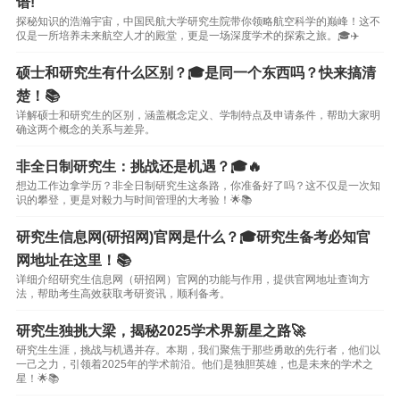
谱!
探秘知识的浩瀚宇宙，中国民航大学研究生院带你领略航空科学的巅峰！这不
仅是一所培养未来航空人才的殿堂，更是一场深度学术的探索之旅。🎓✈️
硕士和研究生有什么区别？🎓是同一个东西吗？快来搞清
楚！📚
详解硕士和研究生的区别，涵盖概念定义、学制特点及申请条件，帮助大家明
确这两个概念的关系与差异。
非全日制研究生：挑战还是机遇？🎓🔥
想边工作边拿学历？非全日制研究生这条路，你准备好了吗？这不仅是一次知
识的攀登，更是对毅力与时间管理的大考验！🌟📚
研究生信息网(研招网)官网是什么？🎓研究生备考必知官
网地址在这里！📚
详细介绍研究生信息网（研招网）官网的功能与作用，提供官网地址查询方
法，帮助考生高效获取考研资讯，顺利备考。
研究生独挑大梁，揭秘2025学术界新星之路🚀
研究生生涯，挑战与机遇并存。本期，我们聚焦于那些勇敢的先行者，他们以
一己之力，引领着2025年的学术前沿。他们是独胆英雄，也是未来的学术之
星！🌟📚