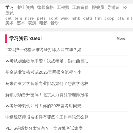
学习
护士资格
律师资格
工程师
工程造价
报关员
导游证
公
务员
cet
tem
ncre
pets
ccpt
wsk
mhk
catti
frm
ccbp
cfa
nit
美术
艺术
表演
电影
音乐
学习资讯
xuexi
More
2024护士资格证准考证打印入口在哪？如
🔥考试加油歌单来袭！决战考场，励志曲目助
基金从业资格考试2025官网报名流程？小
马来西亚大学音乐专业排名如何？想留学选校
解锁职场晋升密码！北京人力资源管理师报考
🔥考研冲刺倒计时！你的2025备考时间规
中级经济师报名条件有哪些？工作年限怎么算
PETS等级划分太复杂？一文读懂考试难度