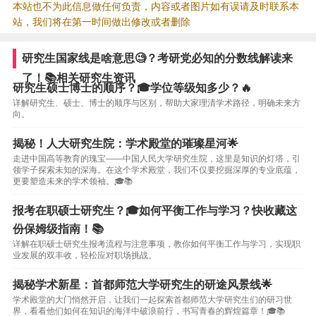
本站也不为此信息做任何负责，内容或者图片如有误请及时联系本
站，我们将在第一时间做出修改或者删除
研究生国家线是啥意思🧐？考研党必知的分数线解读来
了！📚相关研究生资讯
研究生硕士博士的顺序？🎓学位等级知多少？🔥
详解研究生、硕士、博士的顺序与区别，帮助大家理清学术路径，明确未来方
向。
揭秘！人大研究生院：学术殿堂的璀璨星河🌟
走进中国高等教育的瑰宝——中国人民大学研究生院，这里是知识的灯塔，引
领学子探索未知的深海。在这个学术殿堂，我们不仅要挖掘深厚的专业底蕴，
更要塑造未来的学术领袖。🎓📚
报考在职硕士研究生？🎓如何平衡工作与学习？快收藏这
份保姆级指南！📚
详解在职硕士研究生报考流程与注意事项，教你如何平衡工作与学习，实现职
业发展的双丰收，轻松应对职场挑战。
揭秘学术新星：首都师范大学研究生的研途风景线🌟
学术殿堂的大门悄然开启，让我们一起探索首都师范大学研究生们的研习世
界，看看他们如何在知识的海洋中破浪前行，书写青春的辉煌篇章！🎓📚