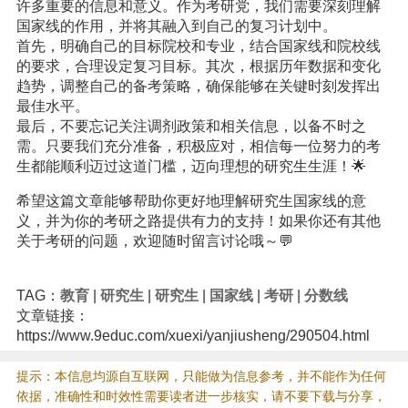
许多重要的信息和意义。作为考研党，我们需要深刻理解
国家线的作用，并将其融入到自己的复习计划中。
首先，明确自己的目标院校和专业，结合国家线和院校线
的要求，合理设定复习目标。其次，根据历年数据和变化
趋势，调整自己的备考策略，确保能够在关键时刻发挥出
最佳水平。
最后，不要忘记关注调剂政策和相关信息，以备不时之
需。只要我们充分准备，积极应对，相信每一位努力的考
生都能顺利迈过这道门槛，迈向理想的研究生生涯！🌟
希望这篇文章能够帮助你更好地理解研究生国家线的意
义，并为你的考研之路提供有力的支持！如果你还有其他
关于考研的问题，欢迎随时留言讨论哦～💬
TAG：
教育
|
研究生
|
研究生
|
国家线
|
考研
|
分数线
文章链接：
https://www.9educ.com/xuexi/yanjiusheng/290504.html
提示：本信息均源自互联网，只能做为信息参考，并不能作为任何
依据，准确性和时效性需要读者进一步核实，请不要下载与分享，