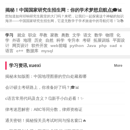
揭秘！中国国家研究生招生网：你的学术梦想启航点🎓📊
想知道如何叩响研究生殿堂的大门吗？来吧，让我们一起探索这个神秘的知识
海洋——中国国家研究生招生网，它是无数学子学术旅途中的导航灯塔！🚀📚
学习
就业
职业
早教
家教
奥数
文学
语文
数学
物理
化
学
外语
地理
历史
自然
科学
专升本
考研
拓展训练
平面设
计
网页设计
软件开发
web前端
python
Java
php
cad
c
语言
c++
数据库
mysql
学习资讯
xuexi
More
揭秘未知版图：中国地理图册的空白处藏着哪
会计硕士考研路上，你准备好了吗？🎓📊
c语言常用代码及含义？🤔新手小白必看！✨
律考迷思解密：ABC等同分数，律师资格证
通关密钥！揭秘报关员考试时间与报名窗口🔥