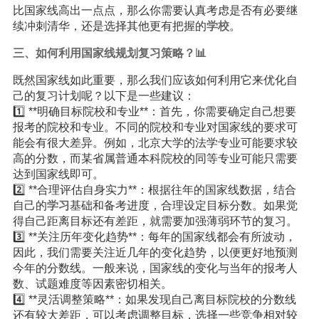
比国家线高出一点点，那么你需要认真考虑是否有必要继
续冲刺清华，还是选择其他更有把握的
学校
。
三、如何利用国家线规划复习策略？📊
既然国家线如此重要，那么我们应该如何利用它来优化自
己的复习计划呢？以下是一些建议：
1️⃣ **明确目标院校和专业**：首先，你需要确定自己想要
报考的院校和专业。不同的院校和专业对国家线的要求可
能会有很大差异。例如，北京大学的法学专业可能要求较
高的分数，而某省属普通本科院校的同等专业可能只需要
达到国家线即可。
2️⃣ **合理评估自身实力**：根据往年的国家线数据，结合
自己的
学习
基础和备考进度，合理设定目标分数。如果觉
得自己距离目标还有差距，就需要加强薄弱环节的复习。
3️⃣ **关注历年变化趋势**：每年的国家线都会有所波动，
因此，我们需要关注近几年的变化趋势，以便更好地预测
今年的分数线。一般来说，国家线的变化与当年的报考人
数、试题难度等因素密切相关。
4️⃣ **灵活调整策略**：如果发现自己离目标院校的分数线
还有较大差距，可以考虑调整目标，选择一些竞争相对较