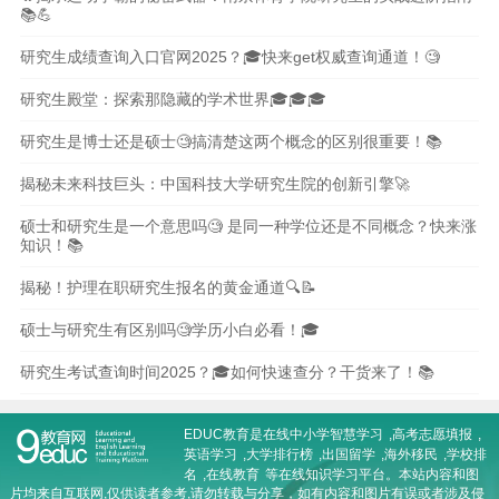
📚💪
研究生成绩查询入口官网2025？🎓快来get权威查询通道！🧐
研究生殿堂：探索那隐藏的学术世界🎓🎓🎓
研究生是博士还是硕士🧐搞清楚这两个概念的区别很重要！📚
揭秘未来科技巨头：中国科技大学研究生院的创新引擎🚀
硕士和研究生是一个意思吗🧐 是同一种学位还是不同概念？快来涨
知识！📚
揭秘！护理在职研究生报名的黄金通道🔍📝
硕士与研究生有区别吗🧐学历小白必看！🎓
研究生考试查询时间2025？🎓如何快速查分？干货来了！📚
EDUC教育是在线
中小学智慧学习
,
高考志愿填报
,
英语学习
,
大学排行榜
,
出国留学
,
海外移民
,
学校排
名
,
在线教育
等在线知识学习平台。本站内容和图
片均来自互联网,仅供读者参考,请勿转载与分享，如有内容和图片有误或者涉及侵