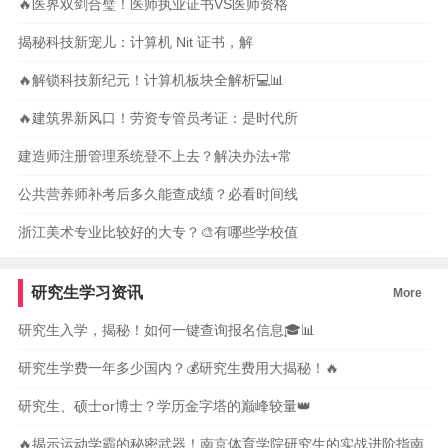
🔥医界双剑合璧！医师执业证书VS医师资格
揭秘科技新宠儿：计算机 Nit 证书，解
🔥解锁科技新纪元！计算机板块全解析💻📊
🔥建筑界新风口！劳资专管员考证：是时代所
建造师注册管理系统登不上去？解决办法+常
公共营养师补考后多久能查成绩？必看时间线
浙江美术专业比较好的大专？🎨有哪些学校值
研究生学习资讯
More
研究生入学，揭秘！如何一键查询报名信息🎓📊
研究生学费一年多少国内？💰研究生费用大揭秘！🔥
研究生、硕士or博士？学历金字塔的巅峰较量👑
🔥揭示运动学霸的秘密武器！南京体育学院研究生的实战进阶指南