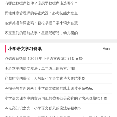
有哪些数据库软件？🤔想学数据库该选哪个？
揭秘健康管理师的秘密武器：必考技能大盘点
破解英语单词密码：轻松掌握日常小词大智慧
🌟宝宝们的睡前故事：星星眨呀眨，幼儿园的
小学语文学习资讯
More
点燃教育热情！2025年小学语文教研组计划🔥📚
🌟绘本里的语文魔法：二年级上册探索之旅!
穿越时空的墨宝：人教版小学语文古诗大集结🌟📚
🔥揭秘教育新风尚！小学语文教师的线上阅读革命📚💻
小学语文课本中的古诗词汇总🧐哪些是必背的？快来收藏吧！📚
🔥点亮知识之光！小学语文积累的魔法秘籍📚✨