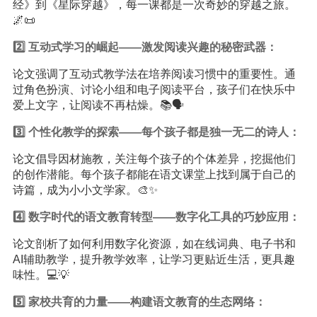
经》到《星际穿越》，每一课都是一次奇妙的穿越之旅。
🌌📜
2️⃣ 互动式
学习
的崛起——激发阅读兴趣的秘密武器：
论文强调了互动式教学法在培养阅读习惯中的重要性。通
过角色扮演、讨论小组和电子阅读平台，孩子们在快乐中
爱上文字，让阅读不再枯燥。📚🗣️
3️⃣ 个性化教学的探索——每个孩子都是独一无二的诗人：
论文倡导因材施教，关注每个孩子的个体差异，挖掘他们
的创作潜能。每个孩子都能在语文课堂上找到属于自己的
诗篇，成为小小文学家。🎨✨
4️⃣ 数字时代的语文教育转型——数字化工具的巧妙应用：
论文剖析了如何利用数字化资源，如在线词典、电子书和
AI辅助教学，提升教学效率，让学习更贴近生活，更具趣
味性。💻💡
5️⃣ 家校共育的力量——构建语文教育的生态网络：