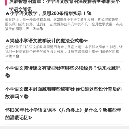
启蒙智慧的篇章：小学语文教育的深度解析🌟📚相关小
学语文资讯
🔥小学语文教学，反思200条精华实录！🚀
教育路上，每一步都值得深思。这200条小学语文教学反思，犹如璀璨繁星，
照亮我们前行的路。让我们一起挖掘那些平凡中的不凡，提升教学质量，点亮
孩子的阅读世界！🌟📖📚
🔥揭秘小学语文教学设计的魔法公式📚✨
想要让孩子们在语文的世界里游刃有余，又岂止是一本书那么简单？来吧，让
我们一起探索这个神奇的教学设计模板，让每堂课都成为孩子们成长的阶梯！
👶📚👨‍🏫
小学语文阅读课文有哪些🧐有哪些必读经典？快来收藏吧
📚
小学语文课本封面藏着哪些秘密🧐 你知道这些设计背后的
故事吗？📚
怀旧80年代小学语文课本《八角楼上》是什么？📚那些年
的温暖记忆✨