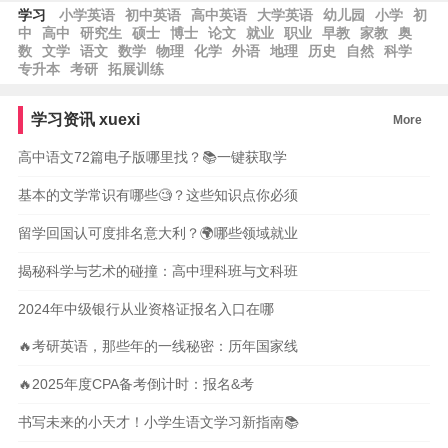
学习
小学英语
初中英语
高中英语
大学英语
幼儿园
小学
初
中
高中
研究生
硕士
博士
论文
就业
职业
早教
家教
奥
数
文学
语文
数学
物理
化学
外语
地理
历史
自然
科学
专升本
考研
拓展训练
学习资讯
xuexi
More
高中语文72篇电子版哪里找？📚一键获取学
基本的文学常识有哪些🧐？这些知识点你必须
留学回国认可度排名意大利？🌍哪些领域就业
揭秘科学与艺术的碰撞：高中理科班与文科班
2024年中级银行从业资格证报名入口在哪
🔥考研英语，那些年的一线秘密：历年国家线
🔥2025年度CPA备考倒计时：报名&考
书写未来的小天才！小学生语文学习新指南📚