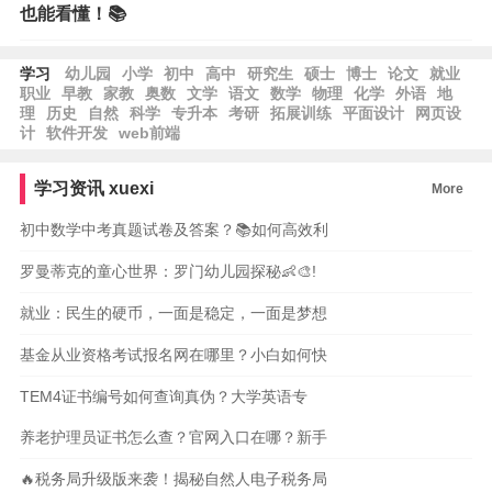
也能看懂！📚
学习
幼儿园
小学
初中
高中
研究生
硕士
博士
论文
就业
职业
早教
家教
奥数
文学
语文
数学
物理
化学
外语
地
理
历史
自然
科学
专升本
考研
拓展训练
平面设计
网页设
计
软件开发
web前端
学习资讯
xuexi
More
初中数学中考真题试卷及答案？📚如何高效利
罗曼蒂克的童心世界：罗门幼儿园探秘👶🎨!
就业：民生的硬币，一面是稳定，一面是梦想
基金从业资格考试报名网在哪里？小白如何快
TEM4证书编号如何查询真伪？大学英语专
养老护理员证书怎么查？官网入口在哪？新手
🔥税务局升级版来袭！揭秘自然人电子税务局