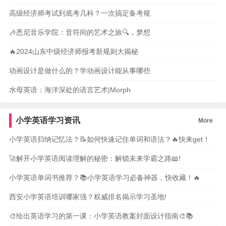
高级经济师考试到底考几科？一次搞定备考规
🎶悉尼音乐学院：音符间的艺术之旅🔍，梦想
🔥2024山东中级经济师报考新规则大揭秘
动画设计是做什么的？学动画设计能从事哪些
水母英语：海洋深处的语言艺术|Morph
小学英语学习资讯
More
小学英语归纳记忆法？📝如何快速记住单词和语法？🔥快来get！
🚀解开小学英语阅读理解的秘密：解锁未来学霸之路📖!
小学英语单词书推荐？📚小学英语学习必备神器，快收藏！🔥
西安小学英语培训哪家强？权威排名揭示学习圣地!
🎨绘出英语学习的第一课：小学英语教案封面设计指南🎨📚