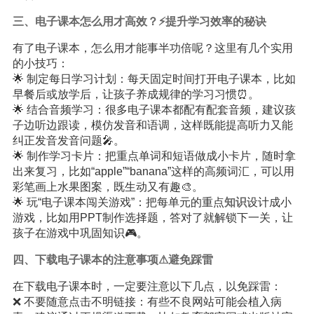
三、电子课本怎么用才高效？⚡提升学习效率的秘诀
有了电子课本，怎么用才能事半功倍呢？这里有几个实用
的小技巧：
🌟 制定每日学习计划：每天固定时间打开电子课本，比如
早餐后或放学后，让孩子养成规律的学习习惯⏰。
🌟 结合音频学习：很多电子课本都配有配套音频，建议孩
子边听边跟读，模仿发音和语调，这样既能提高听力又能
纠正发音发音问题🎤。
🌟 制作学习卡片：把重点单词和短语做成小卡片，随时拿
出来复习，比如“apple”“banana”这样的高频词汇，可以用
彩笔画上水果图案，既生动又有趣🎨。
🌟 玩“电子课本闯关游戏”：把每单元的重点
知识
设计成小
游戏，比如用PPT制作选择题，答对了就解锁下一关，让
孩子在游戏中巩固知识🎮。
四、下载电子课本的注意事项⚠避免踩雷
在下载电子课本时，一定要注意以下几点，以免踩雷：
❌ 不要随意点击不明链接：有些不良网站可能会植入病