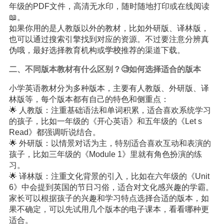
年级的PDF文件，高清无水印，随时随地打印或在线阅读
📖。
如果你用的是人教版以外的教材，比如外研版、译林版，
也可以通过搜索引擎找到对应的资源。不过要注意分辨真
伪哦，最好选择教育机构或
学校
推荐的渠道下载。
二、不同版本教材有什么区别？🧐如何选择适合的版本
小学英语教材分为多种版本，主要有人教版、外研版、译
林版等，每个版本都有自己的特色和侧重点：
🌟 人教版：注重基础语法和单词积累，适合喜欢系统学习
的孩子，比如一年级的《开心英语》和五年级的《Let s
Read》都强调听说结合。
🌟 外研版：以情景对话为主，特别适合喜欢互动和表演的
孩子，比如三年级的《Module 1》里就有角色扮演的练
习。
🌟 译林版：注重文化背景的引入，比如在六年级的《Unit
6》中会提到英国的节日习俗，适合对文化感兴趣的学霸。
家长可以根据孩子的兴趣和学习特点选择合适的版本，如
果不确定，可以先试用几个版本的电子课本，看看哪种更
适合。