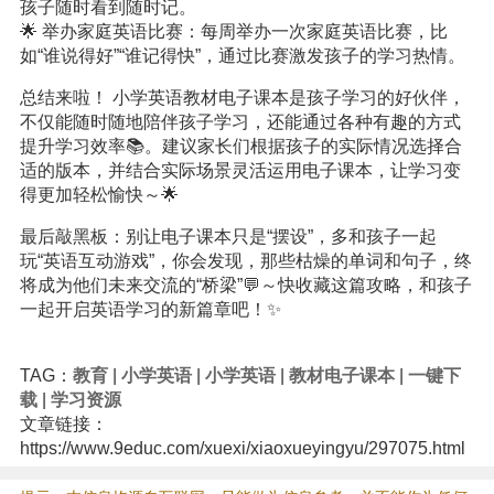
孩子随时看到随时记。
🌟 举办家庭英语比赛：每周举办一次家庭英语比赛，比
如“谁说得好”“谁记得快”，通过比赛激发孩子的学习热情。
总结来啦！ 小学英语教材电子课本是孩子学习的好伙伴，
不仅能随时随地陪伴孩子学习，还能通过各种有趣的方式
提升学习效率📚。建议家长们根据孩子的实际情况选择合
适的版本，并结合实际场景灵活运用电子课本，让学习变
得更加轻松愉快～🌟
最后敲黑板：别让电子课本只是“摆设”，多和孩子一起
玩“英语互动游戏”，你会发现，那些枯燥的单词和句子，终
将成为他们未来交流的“桥梁”💬～快收藏这篇攻略，和孩子
一起开启英语学习的新篇章吧！✨
TAG：
教育
|
小学英语
|
小学英语
|
教材电子课本
|
一键下
载
|
学习资源
文章链接：
https://www.9educ.com/xuexi/xiaoxueyingyu/297075.html