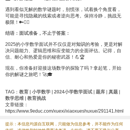
遇到看似无解的数学谜题时，别慌张，试着换个角度看，
可能是寻找隐藏的线索或者逆向思考。保持冷静，挑战无
极限！🔑🕵️‍♂️
结语：面试准备，不止于答案：
2025的小学数学面试并不仅仅是对
知识
的考验，更是对解
决问题能力、逻辑思维和应变能力的全面评估。记得，自
信、耐心和热爱是你的秘密武器！💪🏆
现在，你准备好迎接这场数学的探险了吗？拿起笔，开始
你的解谜之旅吧！🚀🎓
TAG：
教育
|
小学数学
|
2024小学数学面试
|
题库
|
真题
|
数学思维
|
教育挑战
文章链接：
https://www.9educ.com/xuexi/xiaoxueshuxue/291141.html
提示：本信息均源自互联网，只能做为信息参考，并不能作为任何