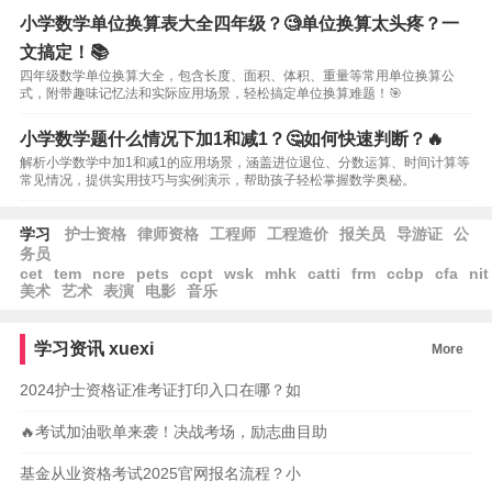
小学数学单位换算表大全四年级？🧐单位换算太头疼？一
文搞定！📚
四年级数学单位换算大全，包含长度、面积、体积、重量等常用单位换算公
式，附带趣味记忆法和实际应用场景，轻松搞定单位换算难题！🎯
小学数学题什么情况下加1和减1？🤔如何快速判断？🔥
解析小学数学中加1和减1的应用场景，涵盖进位退位、分数运算、时间计算等
常见情况，提供实用技巧与实例演示，帮助孩子轻松掌握数学奥秘。
学习
护士资格
律师资格
工程师
工程造价
报关员
导游证
公
务员
cet
tem
ncre
pets
ccpt
wsk
mhk
catti
frm
ccbp
cfa
nit
美术
艺术
表演
电影
音乐
学习资讯
xuexi
More
2024护士资格证准考证打印入口在哪？如
🔥考试加油歌单来袭！决战考场，励志曲目助
基金从业资格考试2025官网报名流程？小