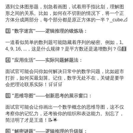
遇到立体图形题，别急着画图，试着用手指比划，理解图
形之间的关系。比如，如何在不切割的情况下，将一个正
方体分成两部分，每个部分都是原正方体的一半？_cube📐
3️⃣ "数字迷宫"——逻辑推理的锻炼场：
一道看似简单的数列题可能隐藏着序列的秘密。例如，1,
4, 9, 16, ...，这是什么规律？是平方数还是递增数列？🤔🧮
4️⃣ "应用生活"——实际问题解题法：
面试官可能会问你如何解决日常中的数学问题，比如超市
打折，如何买最划算。记住，数学无处不在，关键是要学
会把理论联系实际！🛒🛒🛒
5️⃣ "思维导图"——创新思考的展示窗口：
面试官可能会让你画出一个数学概念的思维导图，这不仅
考察你的记忆力，还考验你的组织和表达能力。别忘了，
简洁明了才是王道！📝🌟
6️⃣ "解密谜题"——逻辑推理的升级版：