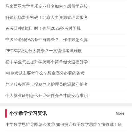
马来西亚大学音乐专业排名如何？想留学选校
解锁职场晋升密码！北京人力资源管理师报考
🔥考研冲刺倒计时！你的2025备考时间规
中级经济师报名条件有哪些？工作年限怎么算
PETS等级划分太复杂？一文读懂考试难度
初中毕业怎么提升学历哪个简单🧐快速提升学
MHK考试主要考什么？想拿高分必看的备考
养老服务新星：揭秘养老护理员的温馨守护者
个人就业证明怎么开🧐证件齐全才能安心求职
小学数学学习资讯
More
小学数学思维导图怎么做🧐 如何提升孩子数学思维？快收藏！📝