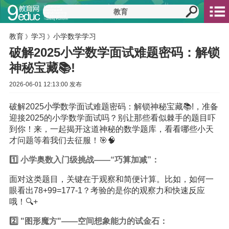
教育
学习
小学数学学习
》
》
破解2025小学数学面试难题密码：解锁
神秘宝藏📚!
2026-06-01 12:13:00 发布
破解2025
小学
数学面试难题密码：解锁神秘宝藏📚!，准备
迎接2025的小学数学面试吗？别让那些看似棘手的题目吓
到你！来，一起揭开这道神秘的数学题库，看看哪些小天
才问题等着我们去征服！🎯🧠
1️⃣ 小学奥数入门级挑战——“巧算加减”：
面对这类题目，关键在于观察和简便计算。比如，如何一
眼看出78+99=177-1？考验的是你的观察力和快速反应
哦！🔍+
2️⃣ "图形魔方"——空间想象能力的试金石：