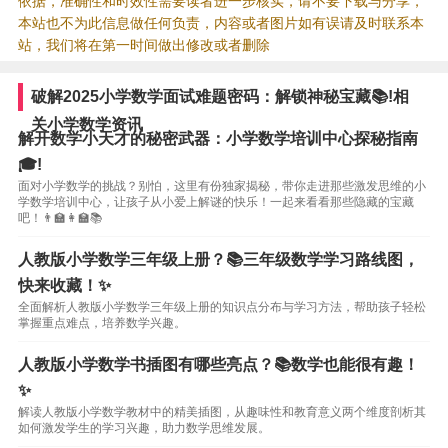
依据，准确性和时效性需要读者进一步核实，请不要下载与分享，
本站也不为此信息做任何负责，内容或者图片如有误请及时联系本
站，我们将在第一时间做出修改或者删除
破解2025小学数学面试难题密码：解锁神秘宝藏📚!相
关小学数学资讯
解开数学小天才的秘密武器：小学数学培训中心探秘指南
🎓!
面对小学数学的挑战？别怕，这里有份独家揭秘，带你走进那些激发思维的小
学数学培训中心，让孩子从小爱上解谜的快乐！一起来看看那些隐藏的宝藏
吧！👨‍🏫👩‍🏫📚
人教版小学数学三年级上册？📚三年级数学学习路线图，
快来收藏！✨
全面解析人教版小学数学三年级上册的知识点分布与学习方法，帮助孩子轻松
掌握重点难点，培养数学兴趣。
人教版小学数学书插图有哪些亮点？📚数学也能很有趣！
✨
解读人教版小学数学教材中的精美插图，从趣味性和教育意义两个维度剖析其
如何激发学生的学习兴趣，助力数学思维发展。